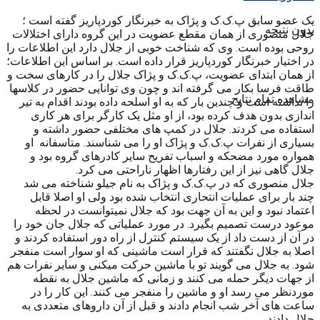
یک عضو سابق پ.ک.ک و پژاک به خبرنگار کوردپاریز گفته است ؛
بدون نتیجه
جلال منصوری از همان مقطع عضویت در این گروه دارای اختلالات
روحی بوده است. وی که شناخت خوبی از جلال دارد این اطلاعات را
در اختیار خبرنگار کوردپاریز قرار داده است. بر اساس این اطلاعات؛
از همان ابتدای عضویت، پ.ک.ک و پژاک جلال را در کارهای سخت و
طاقت فرسا بکار می گرفته اند و چون وی توانایی حضور در کلاسها
مشاهده تمام نتایج
را نداشته است و چندین بار که به او اسلحه داده بودند اقدام به تیر
اندازی بدون هدف کرده بود، از او مثل یک کارگر برای هر کاری
استفاده می کردند. جلال در کمپ های مختلفی حضور داشته و
بسیاری از نفرات پ.ک.ک و پژاک او را می شناسند. متاسفانه او
همواره مورد مضحکه و اسباب تفریح سایر کادرهای گروه بود و
جلال گاهی نیز از این رفتارها اظهار ناراحتی می کرد.
جلال منصوری که در پ.ک.ک و پژاک به نام جیلو شناخته می شد
چند بار برای عملیات انتحاری انتخاب شده بود ولی او اصلا قابل
اعتماد نبود و این به آن جهت بود که جلال نمیتوانست در لحظه
موعود درست تصمیم بگیرد. در مورد عملیاتی که جلال جان خود را
در آن از دست داد از یک سیستم کنترل از راه دور استفاده کردند و
اصلا به جلال نگفتند که قرار است ماشینی که او سوار است منفجر
شود. به جلال می گویند تو با ماشین حرکت میکنی و سایر نفرات هم
از جهات دیگر حمله می کنند و زمانی که ماشین جلال به نقطه
موردنظر می رسد او و ماشین را منفجر می کنند. این کار را در
ساعت های آخر شب انجام دادند و قبل از آن داروهای متعددی به
جلال دادند.