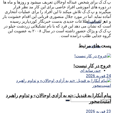
پ.ک.ک برای شخص عبداله اوجالان تعریف میشود و روزها و ماه ها
در دوره های آموزشی افراد خاصی برای این کار مد نظر قرار
میگیرند و پ.ک.ک تلاش میکند تا این افراد را برای عملیات انتحاری
آماده نماید. اما در مورد جلال منصوری قربانی این اقدام خشونت بار
و غیر انسانی اطلاعات جدیدی بدست خبرنگار کوردپاریز رسیده
یادداشت
است که نشان می دهد این فرد که با نام تشکیلاتی زردشت جیلو در
پ.ک.ک و پژاک حضور داشته است در سال ۲۰۰۸ به عضویت این
گروه جدایی طلب درآمده است .
پست های مرتبط
مصاحبه
خروج در کار نیست!
چندرسانه ای
24 فوریه 2026
پیام آنکارا به قندیل: «نه به آزادی اوجالان» و تداوم راهبرد
امنیت‌محور
23 فوریه 2026