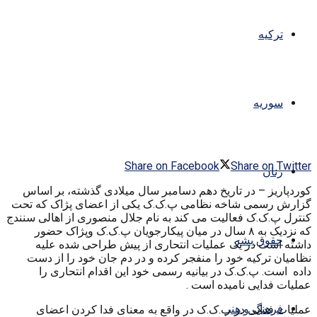
ترکیه
سوریه
Share on Facebook
Share on Twitter
زنان
کوردپاریز – در تاریخ دهم دسامبر سال میلادی گذشته، بر اساس
گزارش رسمی شاخه نظامی پ.ک.ک یکی از اعضای پژاک که تحت
کنترل پ.ک.ک فعالیت می کند به نام جلال منصوری از اهالی سنندج
که نزدیک به ۸ سال در میان پیکارجویان پ.ک.ک وپژاک حضور
حقوق بشر
داشته است در یک عملیات انتحاری از پیش طراحی شده علیه
نظامیان ترکیه خود را منفجر کرده و در دم جان خود را از دست
داده است. پ.ک.ک در بیانیه رسمی خود این اقدام انتحاری را
عملیات فدایی نامیده است .
فرهنگ و هنر
عملیات فدایی در پ.ک.ک در واقع به معنای فدا کردن اعضای