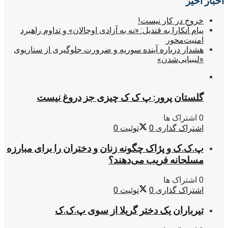
اخبار اخیر
خروج در کار نیست!
پیام آنکارا به قندیل: «نه به آزادی اوجالان» و تداوم راهبرد
امنیت‌محور
هشدار درباره آینده سوریه و ضرورت جلوگیری از سناریوی
«لیبیایی‌شدن»
گلستان پرور: پ ک ک چیزی جز دروغ نیست
0 اشتراک ها
اشتراک گذاری
0
توئیت
0
پ.ک.ک و پژاک چگونه زنان و دختران را برای مبارزه
مسلحانه فریب می‌دهند؟
0 اشتراک ها
اشتراک گذاری
0
توئیت
0
تیرباران یک دختر گریلا از سوی پ.ک.ک