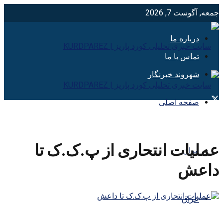
جمعه, آگوست 7, 2026
درباره ما
تماس با ما
شهروند خبرنگار
صفحه اصلی
عملیات انتحاری از پ.ک.ک تا
ایران
داعش
عراق