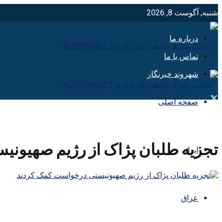
شنبه, آگوست 8, 2026
درباره ما
تماس با ما
شهروند خبرنگار
صفحه اصلی
تجزیه طلبان پژاک از رژیم صهیون
ایران
عراق