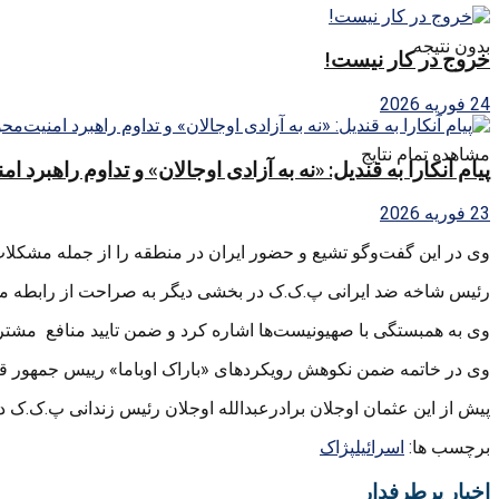
بدون نتیجه
خروج در کار نیست!
24 فوریه 2026
مشاهده تمام نتایج
پیام آنکارا به قندیل: «نه به آزادی اوجالان» و تداوم راهبرد ا
23 فوریه 2026
وی در این گفت‌‌و‌گو تشیع و حضور ایران در منطقه را از جمله مشکلات
رئیس شاخه ضد ایرانی پ.ک.ک در بخشی دیگر به صراحت از رابطه مستح
وی به همبستگی با صهیونیست‌‌ها اشاره کرد و ضمن تایید منافع مشترک
وی در خاتمه ضمن نکوهش رویکردهای «باراک اوباما» رییس جمهور قبلی
پیش از این عثمان اوجلان برادرعبدالله اوجلان رئیس زندانی پ.ک.ک در
برچسب ها:
اسرائیل
پژاک
اخبار پرطرفدار