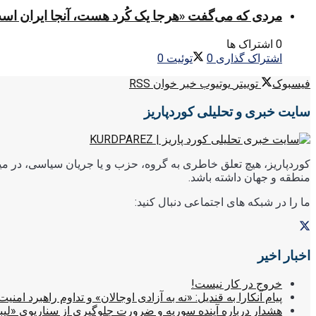
مردی که می‌گفت «هرجا یک کُرد هست، آنجا ایران اس
0 اشتراک ها
اشتراک گذاری
0
توئیت
0
فیسبوک
توییتر
یوتیوب
خبر خوان RSS
سایت خبری و تحلیلی کوردپاریز
کوردپاریز، هیچ تعلق خاطری به گروه، حزب و یا جریان سیاسی، در میا
منطقه و جهان داشته باشد.
ما را در شبکه های اجتماعی دنبال کنید:
اخبار اخیر
خروج در کار نیست!
پیام آنکارا به قندیل: «نه به آزادی اوجالان» و تداوم راهبرد امنیت
هشدار درباره آینده سوریه و ضرورت جلوگیری از سناریوی «لیب