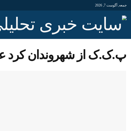
جمعه, آگوست 7, 2026
پ.ک.ک از شهروندان کرد عر