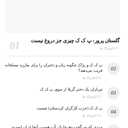
گلستان پرور: پ ک ک چیزی جز دروغ نیست
0 اشتراک ها
پ.ک.ک و پژاک چگونه زنان و دختران را برای مبارزه مسلحانه
فریب می‌دهند؟
0 اشتراک ها
تیرباران یک دختر گریلا از سوی پ.ک.ک
0 اشتراک ها
پ ک ک (حزب کارگران کردستان) چیست
0 اشتراک ها
مردی که می‌گفت «هرجا یک کُرد هست، آنجا ایران است»