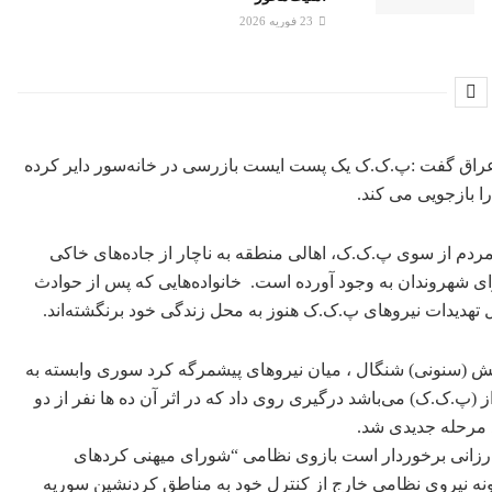
23 فوریه 2026
ی عراق گفت :پ.ک.ک یک پست ایست بازرسی در خانەسور دایر کرده
ا بازجویی می کند.
 مردم از سوی پ.ک.ک، اهالی منطقه به ناچار از جادەهای خاکی
رای شهروندان بە وجود آوردە است. خانوادەهایی کە پس از حوادث
ه به بخش (سنونی) شنگال ، میان نیروهای پیشمرگە کرد سوری وابسته به
(پ.ک.ک) می‌باشد درگیری روی داد که در اثر آن ده ها نفر از دو
 مرحله جدیدی شد.
ود بارزانی برخوردار است بازوی نظامی “شورای میهنی کردهای
 حضور هرگونه نیروی نظامی خارج از کنترل خود به مناطق کردنشین سوریه