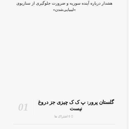
هشدار درباره آینده سوریه و ضرورت جلوگیری از سناریوی
«لیبیایی‌شدن»
گلستان پرور: پ ک ک چیزی جز دروغ
نیست
0 اشتراک ها