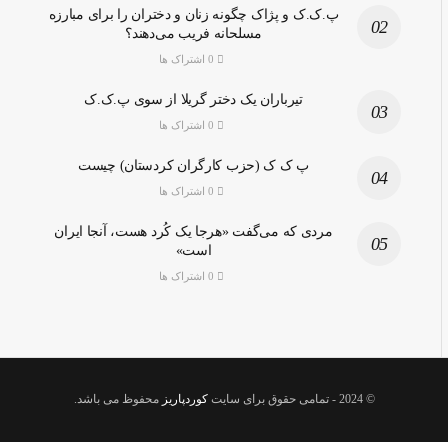
پ.ک.ک و پژاک چگونه زنان و دختران را برای مبارزه
مسلحانه فریب می‌دهند؟
0 اشتراک ها
تیرباران یک دختر گریلا از سوی پ.ک.ک
0 اشتراک ها
پ ک ک (حزب کارگران کردستان) چیست
0 اشتراک ها
مردی که می‌گفت «هرجا یک کُرد هست، آنجا ایران
است»
0 اشتراک ها
© 2024
- تمامی حقوق برای سایت
کوردپاریز
محفوظ می باشد.