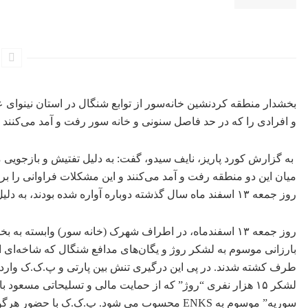
بخشدار منطقه کردنشین خانەسور از توابع شنگال در استان نینوا
و افرادی را کە در حد فاصل سنونی و خانە سور رفت و آمد می‌کنند ر
به گزارش کورد پاریز، نایف سیدو، گفت: بە دلیل تفتیش و بازجویی
میان این دو منطقە رفت و آمد می‌کنند و این مشکلات فراوانی را ب
روز جمعە ١٣ اسفند ماه سال گذشتە دوبارە آوارە شدە بودند، بە دلیل تهدیدات نیروهای پ.ک.ک هنوز به محل زندگی خود برنگشتەاند.
روز جمعە ١٣ اسفند‌ماه، در اطراف شهرک (خانه سور) وابست
بارزانی موسوم به لشکر روژ و یگان‌های مدافع شنگال کە شاخەای از 
طرف کشته شدند. در پی این درگیری تنش بین پارتی و پ.ک.ک وارد
لشکر ۱۵ هزار نفری “روژ” که از حمایت مالی و تسلیحاتی مسع
سوریه” موسوم به ENKS محسوب می شود. پ.ک.ک با