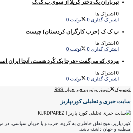
تیرباران یک دختر گریلا از سوی پ.ک.ک
0 اشتراک ها
اشتراک گذاری
0
توئیت
0
پ ک ک (حزب کارگران کردستان) چیست
0 اشتراک ها
اشتراک گذاری
0
توئیت
0
مردی که می‌گفت «هرجا یک کُرد هست، آنجا ایران اس
0 اشتراک ها
اشتراک گذاری
0
توئیت
0
فیسبوک
توییتر
یوتیوب
خبر خوان RSS
سایت خبری و تحلیلی کوردپاریز
کوردپاریز، هیچ تعلق خاطری به گروه، حزب و یا جریان سیاسی، در میا
منطقه و جهان داشته باشد.