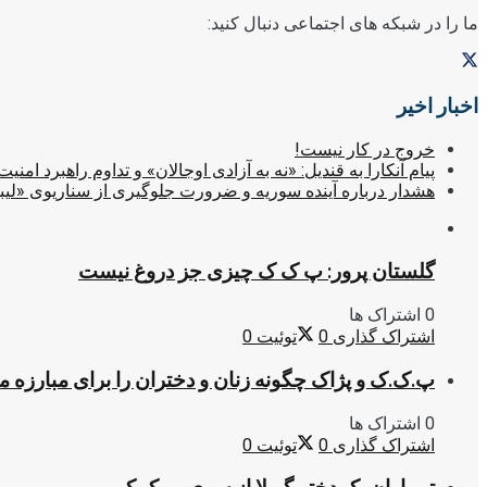
ما را در شبکه های اجتماعی دنبال کنید:
اخبار اخیر
خروج در کار نیست!
پیام آنکارا به قندیل: «نه به آزادی اوجالان» و تداوم راهبرد امنیت
هشدار درباره آینده سوریه و ضرورت جلوگیری از سناریوی «لیب
گلستان پرور: پ ک ک چیزی جز دروغ نیست
0 اشتراک ها
اشتراک گذاری
0
توئیت
0
پ.ک.ک و پژاک چگونه زنان و دختران را برای مبارزه 
0 اشتراک ها
اشتراک گذاری
0
توئیت
0