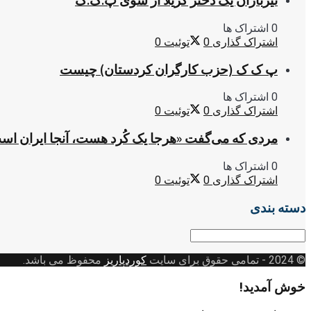
تیرباران یک دختر گریلا از سوی پ.ک.ک
0 اشتراک ها
اشتراک گذاری
0
توئیت
0
پ ک ک (حزب کارگران کردستان) چیست
0 اشتراک ها
اشتراک گذاری
0
توئیت
0
مردی که می‌گفت «هرجا یک کُرد هست، آنجا ایران اس
0 اشتراک ها
اشتراک گذاری
0
توئیت
0
دسته بندی
دسته
بندی
© 2024
- تمامی حقوق برای سایت
کوردپاریز
محفوظ می باشد.
خوش آمدید!