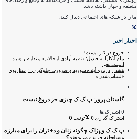
رویکردی مستقل، نقادانه، تحلیلی و خردمندانه به وقایع و رخدادهای
منطقه و جهان داشته باشد.
ما را در شبکه های اجتماعی دنبال کنید:
اخبار اخیر
خروج در کار نیست!
پیام آنکارا به قندیل: «نه به آزادی اوجالان» و تداوم راهبرد
امنیت‌محور
هشدار درباره آینده سوریه و ضرورت جلوگیری از سناریوی
«لیبیایی‌شدن»
گلستان پرور: پ ک ک چیزی جز دروغ نیست
0 اشتراک ها
اشتراک گذاری
0
توئیت
0
پ.ک.ک و پژاک چگونه زنان و دختران را برای مبارزه
مسلحانه فریب می‌دهند؟