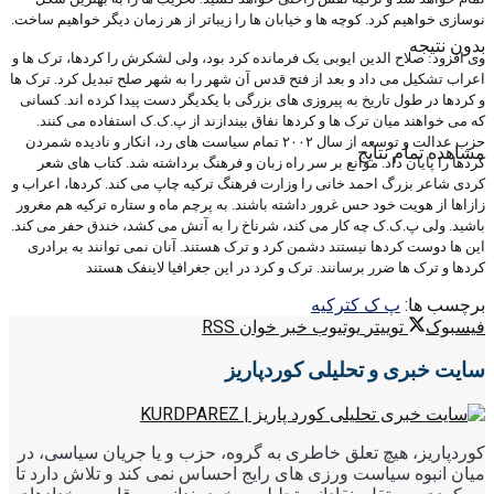
نوسازی خواهیم کرد. کوچه ها و خیابان ها را زیباتر از هر زمان دیگر خواهیم ساخت.
بدون نتیجه
وی افزود: صلاح الدین ایوبی یک فرمانده کرد بود، ولی لشکرش را کردها، ترک ها و
اعراب تشکیل می داد و بعد از فتح قدس آن شهر را به شهر صلح تبدیل کرد. ترک ها
و کردها در طول تاریخ به پیروزی های بزرگی با یکدیگر دست پیدا کرده اند. کسانی
که می خواهند میان ترک ها و کردها نفاق بیندازند از پ.ک.ک استفاده می کنند.
حزب عدالت و توسعه از سال ۲۰۰۲ تمام سیاست های رد، انکار و نادیده شمردن
مشاهده تمام نتایج
کردها را پایان داد. موانع بر سر راه زبان و فرهنگ برداشته شد. کتاب های شعر
کردی شاعر بزرگ احمد خانی را وزارت فرهنگ ترکیه چاپ می کند. کردها، اعراب و
زازاها از هویت خود حس غرور داشته باشند. به پرچم ماه و ستاره ترکیه هم مغرور
باشید. ولی پ.ک.ک چه کار می کند، شرناخ را به آتش می کشد، خندق حفر می کند.
این ها دوست کردها نیستند دشمن کرد و ترک هستند. آنان نمی توانند به برادری
کردها و ترک ها ضرر برسانند. ترک و کرد در این جغرافیا لاینفک هستند
برچسب ها:
پ ک ک
ترکیه
فیسبوک
توییتر
یوتیوب
خبر خوان RSS
سایت خبری و تحلیلی کوردپاریز
کوردپاریز، هیچ تعلق خاطری به گروه، حزب و یا جریان سیاسی، در
میان انبوه سیاست ورزی های رایج احساس نمی کند و تلاش دارد تا