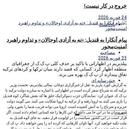
خروج در کار نیست!
24 فوریه 2026
یادداشت
پیام آنکارا به قندیل: «نه به آزادی اوجالان» و تداوم راهبرد
امنیت‌محور
مصاحبه
23 فوریه 2026
ییلدیریم در اظهاراتی با تاکید بر حذف کلی پ.ک.ک از جغرافیای
منطقه اظهار کرد: کسانی که قصد دارند میان ترکها و کردهای ترکیه
نفاق بیندازند از پ.ک.ک بهره می برند.
چندرسانه ای
به گزارش کورد پاریز به نقل از خبرگزاری دوغان، بینالی ییلدیریم، نخست وزیر
ترکیه که به شرناخ سفر کرده است در اظهاراتی با اشاره به مبارزه دولت ترکیه با
پ.ک.ک عنوان کرد: نمایندگان حزب دموکراتیک خلق ها که نقش شاگرد کوه قندیل
را بازی می کنند به اروپا رفته و از ترکیه به اروپا شکایت می کنند. می گویند دولت
جزیره و شرناخ را به آتش کشیده است. اروپا می تواند فریب شما را بخورد ولی
شهروندان ما در این جا می دانند که این کارها را چه کسانی انجام داده است. اگر
قرار است در این کشور سیاست را در اولویت قرار دهید، به جای کوه قندیل به
ملت تکیه خواهید کرد. آنها تاوان کارهایی که کرده اند را پس خواهند داد. پ.ک.ک
تمام خواهد شد و ترکیه نفس راحتی خواهد کشید. تخریب ها را به بهترین شکل