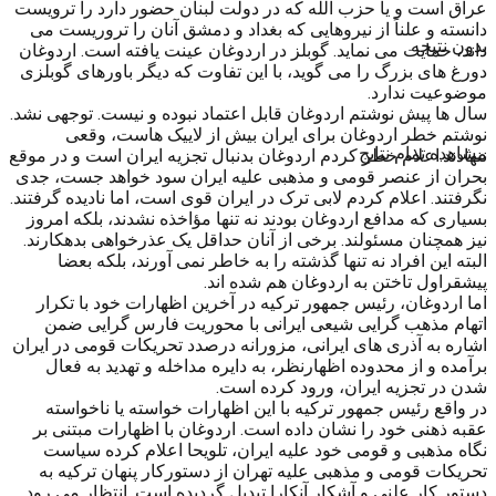
عراق است و یا حزب الله که در دولت لبنان حضور دارد را ترویست
دانسته و علناً از نیروهایی که بغداد و دمشق آنان را تروریست می
بدون نتیجه
داند، حمایت می نماید. گوبلز در اردوغان عینت یافته است. اردوغان
دورغ های بزرگ را می گوید، با این تفاوت که دیگر باورهای گوبلزی
موضوعیت ندارد.
سال ها پیش نوشتم اردوغان قابل اعتماد نبوده و نیست. توجهی نشد.
نوشتم خطر اردوغان برای ایران بیش از لاییک هاست، وقعی
مشاهده تمام نتایج
ننهادند.اعلام خطر کردم اردوغان بدنبال تجزیه ایران است و در موقع
بحران از عنصر قومی و مذهبی علیه ایران سود خواهد جست، جدی
نگرفتند. اعلام کردم لابی ترک در ایران قوی است، اما نادیده گرفتند.
بسیاری که مدافع اردوغان بودند نه تنها مؤاخذه نشدند، بلکه امروز
نیز همچنان مسئولند. برخی از آنان حداقل یک عذرخواهی بدهکارند.
البته این افراد نه تنها گذشته را به خاطر نمی آورند، بلکه بعضا
پیشقراول تاختن به اردوغان هم شده اند.
اما اردوغان، رئیس جمهور ترکیه در آخرین اظهارات خود با تکرار
اتهام مذهب گرایی شیعی ایرانی با محوریت فارس گرایی ضمن
اشاره به آذری های ایرانی، مزورانه درصدد تحریکات قومی در ایران
برآمده و از محدوده اظهارنظر، به دایره مداخله و تهدید به فعال
شدن در تجزیه ایران، ورود کرده است.
در واقع رئیس جمهور ترکیه با این اظهارات خواسته یا ناخواسته
عقبه ذهنی خود را نشان داده است. اردوغان با اظهارات مبتنی بر
نگاه مذهبی و قومی خود علیه ایران، تلویحا اعلام کرده سیاست
تحریکات قومی و مذهبی علیه تهران از دستورکار پنهان ترکیه به
دستور کار علنی و آشکار آنکارا تبدیل گردیده است. انتظار می رود