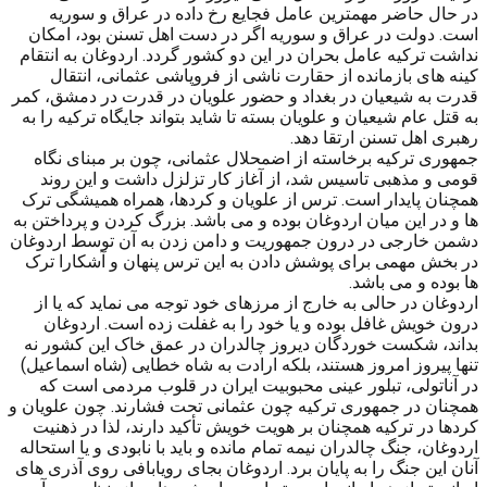
در حال حاضر مهمترین عامل فجایع رخ داده در عراق و سوریه
است. دولت در عراق و سوریه اگر در دست اهل تسنن بود، امکان
نداشت ترکیه عامل بحران در این دو کشور گردد. اردوغان به انتقام
کینه های بازمانده از حقارت ناشی از فروپاشی عثمانی، انتقال
قدرت به شیعیان در بغداد و حضور علویان در قدرت در دمشق، کمر
به قتل عام شیعیان و علویان بسته تا شاید بتواند جایگاه ترکیه را به
رهبری اهل تسنن ارتقا دهد.
جمهوری ترکیه برخاسته از اضمحلال عثمانی، چون بر مبنای نگاه
قومی و مذهبی تاسیس شد، از آغاز کار تزلزل داشت و این روند
همچنان پایدار است. ترس از علویان و کردها، همراه همیشگی ترک
ها و در این میان اردوغان بوده و می باشد. بزرگ کردن و پرداختن به
دشمن خارجی در درون جمهوریت و دامن زدن به آن توسط اردوغان
در بخش مهمی برای پوشش دادن به این ترس پنهان و آشکارا ترک
ها بوده و می باشد.
اردوغان در حالی به خارج از مرزهای خود توجه می نماید که یا از
درون خویش غافل بوده و یا خود را به غفلت زده است. اردوغان
بداند، شکست خوردگان دیروز چالدران در عمق خاک این کشور نه
تنها پیروز امروز هستند، بلکه ارادت به شاه خطایی (شاه اسماعیل)
در آناتولی، تبلور عینی محبوبیت ایران در قلوب مردمی است که
همچنان در جمهوری ترکیه چون عثمانی تحت فشارند. چون علویان و
کردها در ترکیه همچنان بر هویت خویش تأکید دارند، لذا در ذهنیت
اردوغان، جنگ چالدران نیمه تمام مانده و باید با نابودی و یا استحاله
آنان این جنگ را به پایان برد. اردوغان بجای رویابافی روی آذری های