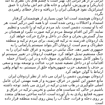
ایرانی تر از هر ایرانی ای، بهتر است با چشم های باز، نظری به آمد
(دیاربکر) و نوروزش، آناتولی و خانه های جم اش بیاندازد تا عمق
استراتژیک نفوذ فرهنگی ایران را دریافته و دچار خطای راهبردی
نگردد.
اردوغان هوشمند است اما چون بسیاری از هوشمندان گرفتار
استبداد و اختلالات روحی شده است. او با همه کس درگیر است. هر
که با او نیست، دشمن است. باید مردم ترکیه او را تادیب و تنظیم
نمایند. اگر این اقدام توسط مردم ترکیه صورت نگیرد او همچنان بر
مدار گسترش بحران و جنگ در داخل و خارج حرکت خواهد کرد.
یک اردوغان قدرتمند نه ترکیه قدرتمند، برای مردم ترکیه و منطقه
خطرناک و سم است. اردوغان اگر بتواند سیستم پارلمانی را به
جمهوری تغییر دهد، جنگ نیابتی در سوریه و عراق علیه ایران را به
جنگ مستقیم تبدیل خواهد کرد. موفقیت اردوغان در تغییر سیستم او
را بطور کامل بسوی دیکتاتوری سوق داده و در این راستا از جمله
اقدامات او در داخل تصفیه شدید حزب عدالت و توسعه بوده و سعی
بر حذف یا تضعیف حزب جمهوریخواه خلق از سیستم، به اتهام واهی
ارتباط با گولن خواهد کرد.
اردوغان مهمترین دشمن را ایران می داند. از نظر اردوغان ایران
مانع حضور این کشور در عراق، سوریه و از همه مهمتر، ایران عامل
اصلی جلوگیری در هاب شدن ترکیه در انرژی می باشد. توجه داشته
باشیم در حالی که سیاست های سلبی و تخریبی ترکیه در عراق و
سوریه فجایع زیادی به بار آورده است، ادامه ساختن سدهای متعدد
بر روی دجله و فرات، جنگ آب را پیش روی آینده منطقه قرار داده
است.