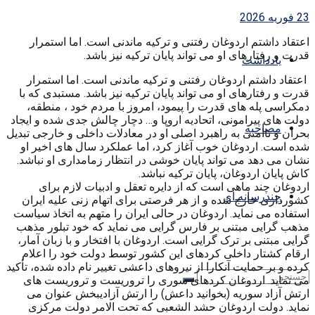
23 فوریه 2026
اعتقاد داشتم اردوغان رفتنی و ترکیه ماندنی است. اما استمرار
قدرت و رفتارهای او می تواند پایان ترکیه نیز باشد.
یادداشت
اعتقاد داشتم اردوغان رفتنی و ترکیه ماندنی است. اما استمرار
قدرت و رفتارهای او می تواند پایان ترکیه نیز باشد. مستبدی که با
دمکراسی پله های قدرت را پیمود، امروز با مردم خود ، منطقه،
دولت های پیرامونی، اتحادیه اروپا و… دچار چالش جدی شده و ایجاد
مصاحبه
بحران و ناامنی به راهبرد اصلی او در معادلات داخلی و خارجی تبدیل
شده است. اردوغان خوب آغاز کرد، اما عملکرد سال های اخیر او
نشان می دهد می تواند پایان خوشی در انتظار زمامداری او نباشد.
کاش پایان اردوغان، پایان ترکیه نباشد.
اردوغان چند ماهی است که از دایره تعقل و ادبیات لازم برای
چندرسانه ای
کشورداری خارج شده و از هر فرصتی برای اتهام زنی علیه ایران
استفاده می نماید. اردوغان در حالی ایران را متهم به اتخاذ سیاست
مذهب گرایی مبتنی بر فارس گرایی می نماید که خود تبلور مذهب
گرایی مبتنی بر ترک گرایی است. اردوغان با افتخار و با زبان آمار،
ارقام کشتار داخلی کردهای این کشور توسط دولت خود را اعلام
کرده و بر حمایت آنکارا از نیروهای داعشی تغییر نام داده شده، تأکید
می نماید. اردوغان کردهای سوری را تروریست و تروریست های
ارتش آزاد سوریه (بخوانید داعش) را ارتش آزادیبخش عنوان می
نماید. دولت اردوغان حشد الشعبی که تحت الامر دولت مرکزی