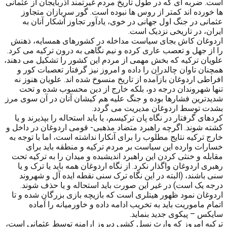
است. ضربه ای که در طول تاریخ مردم غیرتمند آذربایجان از عثمانی
ها خورده اند کمتر از روس ها نبوده است. گور سربازان متجاوز
عثمانی در جنگ اول جهانی در خوی، یادآور تجاوز آشکار آنان به
ایران، در تاریخی نزدیک است.
اردوغان کاش بجای سیاست مداخله در کشورهای همسایه، ذهنش
را از جهل و تعصب عاری کرده و نیم نگاهی به درون ترکیه می کرد.
علویان ترکیه که بخش مهمی از مردم این کشور را تشکیل می دهند،
همچنان تاوان چالدران را داده و امروز نیز گرفتار تعصبات کور و
افراطی اردوغان بازآمده از تاریخ منسوخ شده اند. علویان هنوز نه
تنها شهروندان درجه دو، بلکه خارج از دین محسوب شده و تحت
شدیدترین فشارها بوده و جنگ علیه هم کیشان آنان در آن سوی مرز
بشدت توسط اردوغان مدیریت می گردد.
کردهای گرفتار در نگاه پان ترکیسم، یا باید استحاله را بپذیرند و یا
کشته شوند. اگرچه راهبرد متضاد مذهبی- قومی اردوغان در داخل و
خارج ترکیه نتایج مطلوب را برای آنکارا نداشته است، اما با توجه به
خسارات وارده این سیاست بر مردم ترکیه و منطقه باید برای
مقابله و خنثی کردن این راهبرد اندیشبده و میدان را به ترکیه تحت
رهبری اردوغان واگذار نکرد. از نگاه اردوغان همه باید یا ترک و یا
سنی باشند، (البته در این نگاه ترک سنی نقطه ایده آل و شهروند
درجه یک است) در غیر این صورت باید استحاله و یا حذف شوند.
اردوغان نمود ظهور هیتلری است که بازیچه بازی بزرگان شده و تا
اتمام ماموریت باید به تخریب ادامه داده و خاورمیانه را آماده
سایکس – پیکوی جدید بنماید.
ترکیه امروز که وارث نسل کشی دیروز ارامنه توسط عثمانی است،