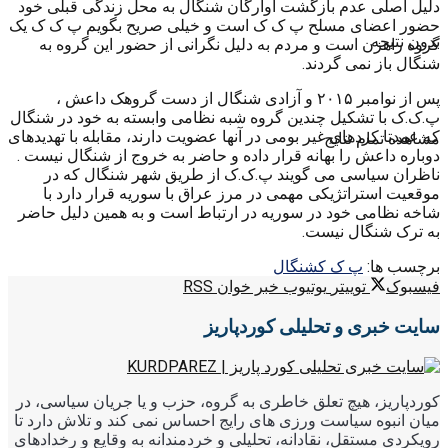
دلیل اصلی عدم بازگشت آوارگان شنگال به محل زندگی قبلی خود
حضور اعضای مسلح پ ک ک است و خیلی صریح بگویم پ ک ک یک
بدون نتیجه
گروه راهزن است و مردم به دلیل نگرانی از حضور این گروه به
شنگال باز نمی گردند.
پس از نوامبر ۲۰۱۵ و آزادی شنگال از دست گروهک داعش ،
پ.ک.ک با تشکیل چندین گروه شبه نظامی وابسته به خود در شنگال
که عمدتا کردهای غیر بومی در آنها عضویت دارند، مقابله با تهدیدهای
مشاهده تمام نتایج
دوباره داعش را بهانه قرار داده و حاضر به خروج از شنگال نیست .
ناظران سیاسی می گویند پ.ک.ک از طریق شهر شنگال که در
موقعیت استراتژیکی مهمی در مرز عراق با سوریه قرار دارد با
شاخه نظامی خود در سوریه در ارتباط است و به همین دلیل حاضر
به ترک شنگال نیست.
برچسب ها:
پ ک ک
شنگال
فیسبوک
توییتر
یوتیوب
خبر خوان RSS
سایت خبری و تحلیلی کوردپاریز
کوردپاریز، هیچ تعلق خاطری به گروه، حزب و یا جریان سیاسی، در
میان انبوه سیاست ورزی های رایج احساس نمی کند و تلاش دارد تا
رویکردی مستقل، نقادانه، تحلیلی و خردمندانه به وقایع و رخدادهای