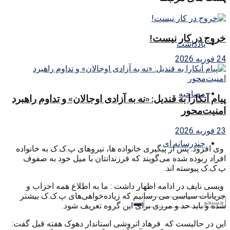
خروج در کار نیست!
یادداشت
24 فوریه 2026
مصاحبه
پیام آنکارا به قندیل: «نه به آزادی اوجالان» و تداوم راهبرد
امنیت‌محور
23 فوریه 2026
چندرسانه ای
وی افزود: پس از پیگیری خانواده ها، نیروهای پ.ک.ک بە خانوادە
افراد ربودە شدە می‌گویند کە فرزندانتان با میل خود به صفوف
پ.ک.ک پیوسته اند.
ویسی نایف در ادامە اظهار داشت : ما به اطلاع همە احزاب و
جریانات سیاسی می رسانیم کە زیادەخواهی‌‌های پ.ک.ک بیشتر
شدە و باید حد و مرزی برای این گروه تعریف شود.
این در حالیست که فرهاد اتروشی استاندار دهوک هفته قبل گفت: