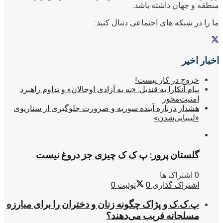
منطقه و جهان داشته باشد.
ما را در شبکه های اجتماعی دنبال کنید:
اخبار اخیر
خروج در کار نیست!
پیام آنکارا به قندیل: «نه به آزادی اوجالان» و تداوم راهبرد
امنیت‌محور
هشدار درباره آینده سوریه و ضرورت جلوگیری از سناریوی
«لیبیایی‌شدن»
گلستان پرور: پ ک ک چیزی جز دروغ نیست
0 اشتراک ها
اشتراک گذاری
0
توئیت
0
پ.ک.ک و پژاک چگونه زنان و دختران را برای مبارزه
مسلحانه فریب می‌دهند؟