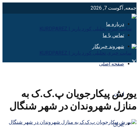
جمعه, آگوست 7, 2026
درباره ما
تماس با ما
شهروند خبرنگار
صفحه اصلی
یورش پیکارجویان پ.ک.ک به
ایران
منازل شهروندان در شهر شنگال
عراق