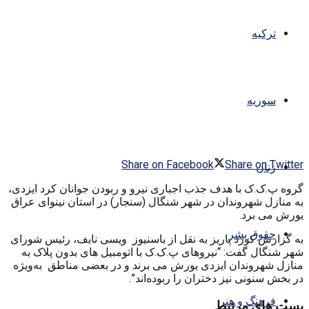
ترکیه
سوریه
Share on Facebook
Share on Twitter
زنان
گروه پ.ک.ک با هدف جذب اجباری نیرو و ربودن جوانان کرد ایزدی،
به منازل شهروندان در شهر شنگال (سنجار) در استان نینوای عراق
یورش می برد.
حقوق بشر
به گزارش کورد پاریز به نقل از باسنیوز ویسی نایف، رئیس شورای
شهر شنگال گفت: “نیروهای پ.ک.ک با اتومبیل های بدون پلاک بە
منازل شهروندان ایزدی یورش می برند و در بعضی مناطق بەویژە
در بخش سنونی نیز دختران را ربودەاند”.
فرهنگ و هنر
پست های مرتبط