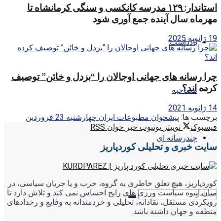
استاندار: ۱۲۹ مدرسه کانکسی و سنگی کرمانشاه تا
مهرماه سال آینده جمع آوری شود
19 ژانویه 2025
یادداشت
چرا رسانه های جهانی اوجالان را “بزدل و خائن” توصیف
کرده اند؟
مصاحبه
14 ژانویه 2021
برچسب ها:
پیشخوان مطبوعات ایران چهارشنبه 23 فروردین
فیسبوک
توییتر
یوتیوب
خبر خوان RSS
چندرسانه ای
سایت خبری و تحلیلی کوردپاریز
کوردپاریز، هیچ تعلق خاطری به گروه، حزب و یا جریان سیاسی، در
میان انبوه سیاست ورزی های رایج احساس نمی کند و تلاش دارد تا
رویکردی مستقل، نقادانه، تحلیلی و خردمندانه به وقایع و رخدادهای
منطقه و جهان داشته باشد.