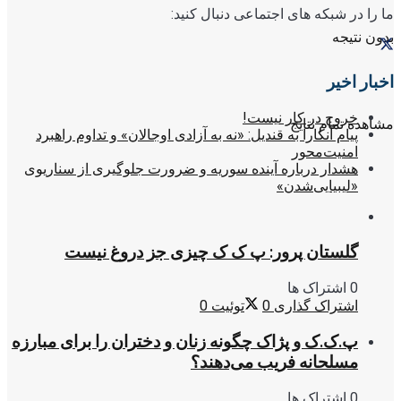
ما را در شبکه های اجتماعی دنبال کنید:
بدون نتیجه
اخبار اخیر
خروج در کار نیست!
مشاهده تمام نتایج
پیام آنکارا به قندیل: «نه به آزادی اوجالان» و تداوم راهبرد
امنیت‌محور
هشدار درباره آینده سوریه و ضرورت جلوگیری از سناریوی
«لیبیایی‌شدن»
گلستان پرور: پ ک ک چیزی جز دروغ نیست
0 اشتراک ها
اشتراک گذاری
0
توئیت
0
پ.ک.ک و پژاک چگونه زنان و دختران را برای مبارزه
مسلحانه فریب می‌دهند؟
0 اشتراک ها