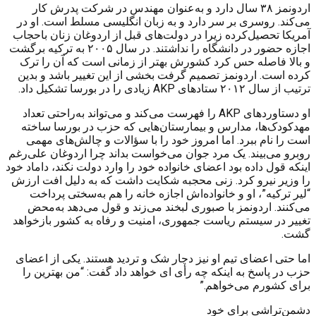
اردونمز ۳۸ سال دارد و به‌عنوان مهندس در شرکت پدرش کار
می‌کند. روسری بر سر دارد و به زبان انگلیسی مسلط است. او در
آمریکا تحصیل‌کرده زیرا در دولت‌های قبل از اردوغان زنان باحجاب
اجازه حضور در دانشگاه را نداشتند. در سال ۲۰۰۵ به ترکیه برگشت
و بالا فاصله حس کرد کشورش بهتر از زمانی است که آن را ترک
کرده است. اردونمز تصمیم گرفت بخشی از این تغییر باشد و بدین
ترتیب از سال ۲۰۱۲ ستادهای
AKP
زیادی را در بورسا تشکیل داد.
او دستاوردهای
AKP
را فهرست می‌کند و می‌تواند به‌راحتی تعداد
مهدکودک‌ها، مدارس و بیمارستان‌هایی که حزب در بورسا ساخته
است را نام ببرد. اما امروز خود را با سؤالات و چالش‌های مهمی
روبرو می‌بیند. یک مرد جوان می‌خواست بداند چرا اردوغان علی‌رغم
اینکه قول داده بود اعضای خانواده خود را وارد دولت نکند، داماد خود
را وزیر نیرو کرد. زنی محجبه شکایت داشت که به دلیل افت ارزش
“لیر ترکیه”، او و خانواده‌اش اجازه خانه را هم به‌سختی پرداخت
می‌کنند. اردونمز با صبوری لبخند می‌زند و قول می‌دهد به‌محض
تغییر در سیستم ریاست جمهوری، امنیت و رفاه به کشور بازخواهد
گشت.
اما حتی اعضای تیم او نیز دچار شک و تردید هستند. یکی از اعضای
حزب در پاسخ به اینکه چه رأی ای خواهد داد گفت: “من بهترین را
برای کشورم می‌خواهم.”
دشمن‌تراشی برای خود