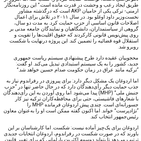
طریق ایجاد رعب و وحشت در قدرت مانده است.” این روزنامه‌نگار
ارمنی- ترکی یکی از حامیان
AKP
است که درگذشته مشاور
نخست‌وزیر داود اوغلو بود. در سال ۲۰۱۱ در تلاش برای اعمال
اصلاحات قانون اساسی از حزب حمایت کرد. به مدت دو سال،
گروهی از سیاستمداران، دانشگاهیان و نمایندگان جامعه مدنی بر
روی پیش‌نویس قانونی کارکردند که حقوق اقلیت‌ها را تقویت و
استقلال قوه قضائیه را تضمین کند. این پروژه درنهایت با شکست
روبرو شد.
محجوبیان عقیده دارد طرح پیشنهادیِ سیستم ریاست جمهوری
جدید، کشور را به یک سیستم استبدادی تبدیل می‌کند. او گفت:
“ترکیه مانند عراق در زمان حکومت صدام حسین خواهد شد.”
اما اردوغان یک مشکل دیگر دارد: برای پیروزی در رفراندوم نیاز به
جذب حمایت دیگر رأی‌دهندگان دارد که در حال حاضر تنها در “حزب
جنبش ملی”
(MHP)
پیدا می‌شود. اما روی آوردن به این رأی‌دهندگان
با شعارهای فاشیستی، حتی برای محافظه‌کاران ترکیه نیز کار
جسورانه‌ای است. چندی پیش اردوغان فرمانده
MHP
را
“نژادپرست” خواند. اما اکنون گفته ممکن است او را به‌عنوان معاون
رئیس‌جمهور انتخاب کند.
اردوغان برای یک‌چیز آماده نیست: شکست. اما کارشناسان بر این
باورند که در صورت شکست در رفراندوم، اردوغان انتخابات جدیدی
ترتیب می‌دهد تا بتواند دوسوم اکثریت پارلمانی که برای تغییر قانون