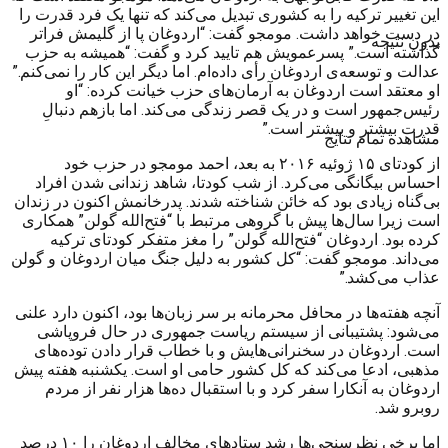
این تغییر ترکیه را به کشوری تبدیل می‌کند که تنها یک فرد قدرت را
در دست خواهد داشت. مومجو گفت: “اردوغان پا از گلیمش فراتر
بدون نتیجه
گذاشته است.” پسرعمویش هم تایید کرد و گفت: “همیشه به حزب
عدالت و توسعه‌ی اردوغان رأی داده‌ام. اما دیگر این کار را نمی‌کنم.”
او معتقد است اردوغان به آرمان‌های حزب خیانت کرده: “او
رئیس‌جمهور است و در یک قصر زندگی می‌کند. اما بازهم دنبالِ
قدرت بیشتر و بیشتر است.”
مشاهده تمام نتایج
از کودتای ۱۵ ژوئیه ۲۰۱۶ به بعد، احمد مومجو در حزب خود
احساس بیگانگی می‌کرد. از شب کودتا، شاهد زندانی شدن افراد
بی‌گناه زیادی بود که خائن شناخته شدند. پدرخانمش اکنون در زندان
است زیرا سال‌ها پیش با گروهی مرتبط با “فتح‌الله گولن” همکاری
کرده بود. اردوغان “فتح‌الله گولن” را مغز متفکر کودتای ترکیه
می‌داند. مومجو گفت: “کل کشور به دلیل جنگ میان اردوغان و گولن
عذاب می‌کشد.”
آنچه هفته‌ها در محافل محرمانه بر سر زبان‌ها بود، اکنون دارد علنی
می‌شود: پشتیبانی از سیستم ریاست جمهوری در حال فروپاشی
است. اردوغان در سخنرانی‌هایش و با خطاب قرار دادن توده‌های
مذهبی، ادعا می‌کند که کل کشور حامی او است. یکشنبه هفته پیش
اردوغان به آنکارا سفر کرد و با استقبال ده‌ها هزار نفر از مردم
روبرو شد.
اما برخی نظرسنجی‌ها رشد ستادهای مخالف اردوغان را ۱۰ درصد