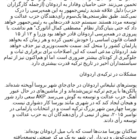
تخمین می‌زنند. حتی حامیان وفادار به اردوغان (ازجمله کارگزاران
حزب) دلیل علاقه شدید رئیس‌جمهور به این همه‌پرسی را درک
نمی‌کنند. طبق نظرسنجی‌ها یک‌سوم رأی‌دهندگان حزب عدالت و
توسعه مردد هستند. سیستم جدید قدرت‌هایی به رئیس‌جمهور خواهد
داد که حتی بنیان‌گذار نظام “مصطفی کمال آتاتورک” هم نداشت. با
پیروزی در همه‌پرسی اردوغان قادر خواهد بود وزرا و ۱۲ از ۱۵
قضات قانون اساسی را
خودش تعیین کرده و هر زمان که بخواهد
پارلمان کشور را منحل کند. سمت نخست‌وزیری نیز حذف خواهد
شد. اردوغان مدعی است که این اصلاحات برای برقراری ثبات و
جلوگیری از کودتای بیشتر ضروری است. اما او هم‌اکنون نیز از تمام
سیاستمداران اخیر در تاریخ ترکیه قدرت بیشتری دارد.
مشکلات در ترکیه‌ی اردوغان
پوسترهای تبلیغاتیِ اردوغان در جای‌‌جایِ شهر بروسا آویخته شده‌اند.
بالکن‌ها با پرچم ترکیه تزیین‌شده‌اند و از ماشین‌های در حال عبور
آهنگ حزب عدالت و توسعه به گوش می‌رسد.
AKP
سعی دارد شور
و هیجان ایجاد کند که در شهری مانند بورسا کار دشواری نیست.
بورسا چهارمین شهر بزرگ ترکیه است و در انتخابات پارلمانی در
نوامبر ۲۰۱۵، بیش از نیمی از رأی‌دهندگان آن به حزب عدالت و
توسعه رأی دادند.
ساکنان بورسا مدت‌ها است که باب میل اردوغان بوده‌اند:
سخت‌کوش و دین‌دار. این شهر به یک مرکز صنعتی توسعه‌یافته