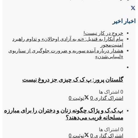
اخبار اخیر
خروج در کار نیست!
پیام آنکارا به قندیل: «نه به آزادی اوجالان» و تداوم راهبرد
امنیت‌محور
هشدار درباره آینده سوریه و ضرورت جلوگیری از سناریوی
«لیبیایی‌شدن»
گلستان پرور: پ ک ک چیزی جز دروغ نیست
0 اشتراک ها
اشتراک گذاری
0
توئیت
0
پ.ک.ک و پژاک چگونه زنان و دختران را برای مبارزه
مسلحانه فریب می‌دهند؟
0 اشتراک ها
اشتراک گذاری
0
توئیت
0