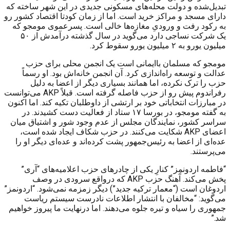
تبدیل‌شده و دولت محله‌های مسکونی جدیدی در این شهر ساخته که
دارای مسجد و مراکز خرید است. اما از زمان کودتا اقتصاد کشور رو
به رکود رفت و ورودیِ مغازه‌ها خالی است. پسرعموی مومجو که
یک شرکت نساجی دارد می‌گوید در سال گذشته درآمدش از ۵۰
میلیون یورو به ۲ میلیون یورو سقوط کرد.
مومجو که مسلمان باایمانی است یک انجمن محلی برای حزب
عدالت و توسعه راه‌اندازی کرد. آن انجمن خانه‌اش بود. او رسماً
حزب را ترک نکرده، اما همانند بسیاری دیگر از اعضا به دلیل
رفراندوم پیش رو از حزب فاصله گرفته است. قبلاً
AKP
می‌توانست
در مبارزات انتخاباتی خود بر ارتشی از داوطلبان تکیه کند. اما اکنون
به گفته مومجو، در بورسا ۱۷ ستاد از فعالیت دست کشیدند. در
سراسر کشور، نمایندگان مجلس از عدم وجود شور و اشتیاق میان
اعضای
AKP
شکایت می‌کنند. در حزب شکاف ایجاد شده است،
عده‌ای از اعضا به رئیس‌جمهور پشت کرده‌اند و عده‌ای دیگر او را
می‌پرستند.
“فاطمه اردونمِز” کنارِ یکی از چادرهای حزب اعلامیه‌های “آری”
پخش می‌کند. آهنگ حزب
AKP
که درواقع سرودی در وصف
اردوغان است (“معمار ترکیه جدید”) دیگر زمزمه نمی‌شود. “اردونمز”
می‌گوید: “مخالفان با انتشار اطلاعات نادرست سیستم ریاست
جمهوری را سیاه و تیره جلوه می‌دهند. اما درنهایت ما پیروز خواهیم
شد.”