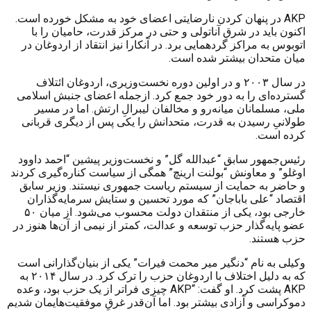
AKP
در پنهان کردن نارضایتی اعضای خود به مشکل خورده است.
اکنون باید در شرق آناتولی و حتی در مرکز قدرت، حامیان را با
اتوبوس به مراکز گردهمایی برد. در آنکارا نیز انتقاد از اردوغان در
میان متحدان بیشتر شده است.
در سال ۲۰۰۳ و در اولین دوره نخست‌وزیری، اردوغان ائتلاف
گسترده‌ای را به دور خود جمع کرد. ازجمله اعضای جنبش اسلامی
ملی، مسلمانان میانه‌رو و مخالفان لیبرالِ ارتش. اما در مسیر
طولانیِ رسیدن به قدرت، متحدانش را یکی پس از دیگری قربانی
کرده است.
رئیس‌جمهور سابق “عبدالله گل” و نخست‌وزیر پیشین “احمد داوود
اوغلو” و معاونش “بولنت ارینچ” همگی از سیاست کناره‌گیری کردند
و حاضر به حمایت از سیستم ریاست جمهوری نیستند. وزیر سابق
اقتصاد “علی باباجان” که مورد تحسین و ستایش سرمایه‌گذاران
خارجی بود، یکی از منتقدان دولت محسوب می‌شود. از میان ۵۰
عضو پایه‌گذار حزب توسعه و عدالت، کمتر از نیمی از آن‌ها هنوز در
حزب هستند.
وکیلی به نام “دنگیر میر محمت فیرات” یکی از بنیان‌گذارانی است
که به دلیل اختلاف با اردوغان حزب را ترک کرد. در سال ۲۰۱۴ به
AKP
پشت کرد. او گفت: “
AKP
چیزی فراتر از یک حزب بود، وعده
دموکراسی و آزادی بیشتر بود. اما آن‌قدر غرقِ موفقیت‌هایمان شدیم