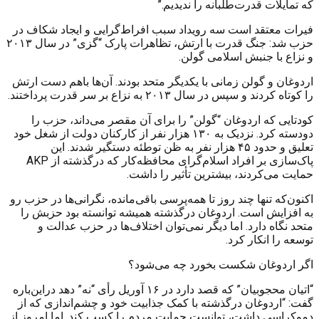
که تمایلات قدرت‌طلبانه را ندیدیم.”
فیرات معتقد است سه رویداد سبب افراط‌گرایی و ایجاد شکاف در
حزب شد: جنگ قدرت با ارتش، تظاهرات پارک “گزی” در سال ۲۰۱۳
و نزاع با جنبش اسلامی گولن.
اردوغان و گولن زمانی با یکدیگر متحد بودند. آن‌ها باهم دست ارتش
را کوتاه کردند و سپس در سال ۲۰۱۳ به نزاع بر سر قدرت پرداختند.
کودتایی که اردوغان “گولن” را برای آن مقصر می‌داند، حزب را
دودسته کرد. نزدیک به ۱۳۰ هزار نفر از کارکنان دولت از شغل خود
تعلیق و حدود ۴۵ هزار نفر به ظن توطئه دستگیر شدند. این
پاک‌سازی بر افراد اسلام‌گرای محافظه‌کار که درگذشته از
AKP
حمایت می‌کردند، بیشترین تأثیر را داشت.
اکنون‌که تنها چند روز تا همه‌پرسی باقی‌مانده، نگرانی‌ها در حزب رو
به افزایش است. اردوغان درگذشته همیشه توانسته بود حزبش را
متحد نگاه دارد. اما دیگر نمی‌توان اختلاف‌ها در حزب عدالت و
توسعه را انکار کرد.
اگر اردوغان شکست بخورد چه می‌شود؟
“اتیان محجوبیان” که قصد دارد در ۱۶ آوریل رأی “نه” دهد دراین‌باره
گفت: “اردوغان درگذشته با کمک جذابیت خود و چشم‌اندازی که از
دموکراسی داشت، توانست حمایت مردم را کسب کند. اما امروز از