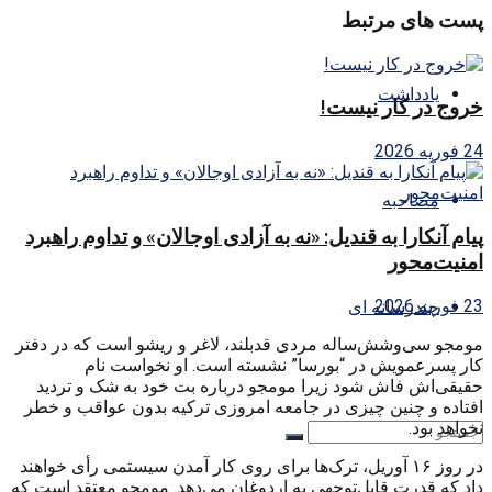
پست های مرتبط
یادداشت
خروج در کار نیست!
24 فوریه 2026
مصاحبه
پیام آنکارا به قندیل: «نه به آزادی اوجالان» و تداوم راهبرد
امنیت‌محور
23 فوریه 2026
چندرسانه ای
مومجو سی‌وشش‌ساله مردی قدبلند، لاغر و ریشو است که در دفتر
کار پسرعمویش در “بورسا” نشسته است. او نخواست نام
حقیقی‌اش فاش شود زیرا مومجو درباره بت خود به شک و تردید
افتاده و چنین چیزی در جامعه امروزی ترکیه بدون عواقب و خطر
نخواهد بود.
در روز ۱۶ آوریل، ترک‌ها برای روی کار آمدن سیستمی رأی خواهند
داد که قدرت قابل‌توجهی به اردوغان می‌دهد. مومجو معتقد است که