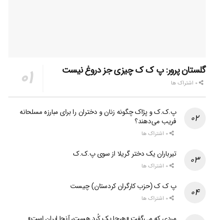
گلستان پرور: پ ک ک چیزی جز دروغ نیست
0 اشتراک ها
پ.ک.ک و پژاک چگونه زنان و دختران را برای مبارزه مسلحانه
فریب می‌دهند؟
0 اشتراک ها
تیرباران یک دختر گریلا از سوی پ.ک.ک
0 اشتراک ها
پ ک ک (حزب کارگران کردستان) چیست
0 اشتراک ها
مردی که می‌گفت «هرجا یک کُرد هست، آنجا ایران است»