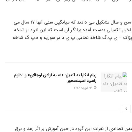
به گزارش خبرنگار محلی کوردپاریز اکثر افراد کشته شده را جوانان کم سن و سال تشکیل می دادند که میانگین سنی آنها ۱۷ سال می
 ۱۴ ساله نیز وجود داشته اند. اخبار تکمیلی بدست آمده بیانگر آن است که این افراد از شاخه
پژاک – ی.پ.گ شاخه نظامی پ.ی.د در سوریه و ه.پ.گ شاخه
پیام آنکارا به قندیل: «نه به آزادی اوجالان» و تداوم
راهبرد امنیت‌محور
23 فوریه 2026
 تعدادی از نفرات این گروه در حین آموزش بر اثر رعد و برق