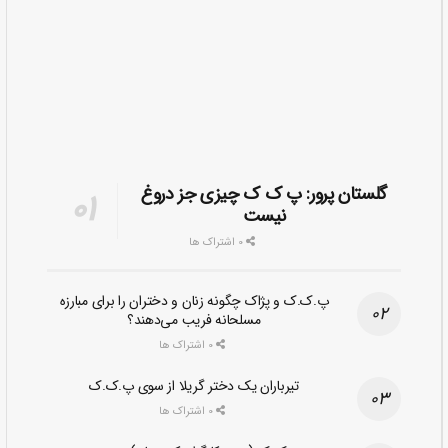
گلستان پرور: پ ک ک چیزی جز دروغ
نیست
0 اشتراک ها
پ.ک.ک و پژاک چگونه زنان و دختران را برای مبارزه
مسلحانه فریب می‌دهند؟
0 اشتراک ها
تیرباران یک دختر گریلا از سوی پ.ک.ک
0 اشتراک ها