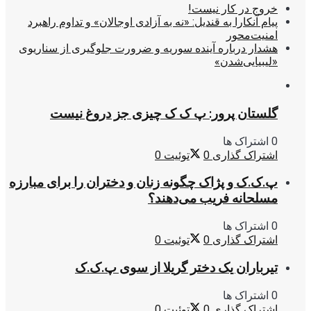
خروج در کار نیست!
پیام آنکارا به قندیل: «نه به آزادی اوجالان» و تداوم راهبرد
امنیت‌محور
هشدار درباره آینده سوریه و ضرورت جلوگیری از سناریوی
«لیبیایی‌شدن»
گلستان پرور: پ ک ک چیزی جز دروغ نیست
0 اشتراک ها
اشتراک گذاری
0
توئیت
0
پ.ک.ک و پژاک چگونه زنان و دختران را برای مبارزه
مسلحانه فریب می‌دهند؟
0 اشتراک ها
اشتراک گذاری
0
توئیت
0
تیرباران یک دختر گریلا از سوی پ.ک.ک
0 اشتراک ها
اشتراک گذاری
0
توئیت
0