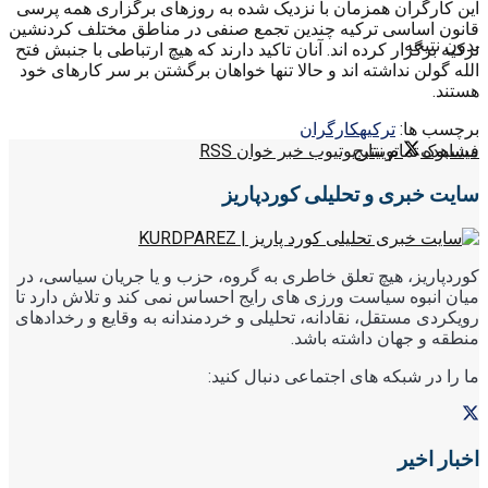
این کارگران همزمان با نزدیک شده به روزهای برگزاری همه پرسی
قانون اساسی ترکیه چندین تجمع صنفی در مناطق مختلف کردنشین
بدون نتیجه
ترکیه برگزار کرده اند. آنان تاکید دارند که هیچ ارتباطی با جنبش فتح
الله گولن نداشته اند و حالا تنها خواهان برگشتن بر سر کارهای خود
هستند.
برچسب ها:
ترکیه
کارگران
مشاهده تمام نتایج
فیسبوک
توییتر
یوتیوب
خبر خوان RSS
سایت خبری و تحلیلی کوردپاریز
کوردپاریز، هیچ تعلق خاطری به گروه، حزب و یا جریان سیاسی، در
میان انبوه سیاست ورزی های رایج احساس نمی کند و تلاش دارد تا
رویکردی مستقل، نقادانه، تحلیلی و خردمندانه به وقایع و رخدادهای
منطقه و جهان داشته باشد.
ما را در شبکه های اجتماعی دنبال کنید:
اخبار اخیر