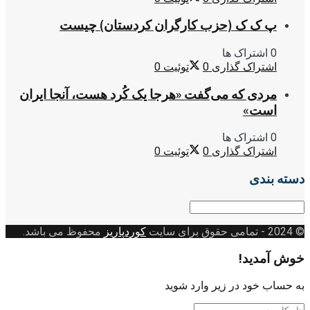
پ ک ک (حزب کارگران کردستان) چیست
0 اشتراک ها
اشتراک گذاری
0
توئیت
0
مردی که می‌گفت «هرجا یک کُرد هست، آنجا ایران
است»
0 اشتراک ها
اشتراک گذاری
0
توئیت
0
دسته بندی
دسته
بندی
© 2024
- تمامی حقوق برای سایت
کوردپاریز
محفوظ می باشد.
خوش آمدید!
به حساب خود در زیر وارد شوید