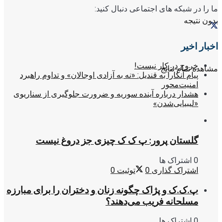
ما را در شبکه های اجتماعی دنبال کنید:
بدون نتیجه
اخبار اخیر
خروج در کار نیست!
مشاهده تمام نتایج
پیام آنکارا به قندیل: «نه به آزادی اوجالان» و تداوم راهبرد
امنیت‌محور
هشدار درباره آینده سوریه و ضرورت جلوگیری از سناریوی
«لیبیایی‌شدن»
گلستان پرور: پ ک ک چیزی جز دروغ نیست
0 اشتراک ها
اشتراک گذاری
0
توئیت
0
پ.ک.ک و پژاک چگونه زنان و دختران را برای مبارزه
مسلحانه فریب می‌دهند؟
0 اشتراک ها