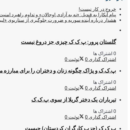
خروج در کار نیست!
پیام آنکارا به قندیل: «نه به آزادی اوجالان» و تداوم راهبرد امنیت
هشدار درباره آینده سوریه و ضرورت جلوگیری از سناریوی «لیب
گلستان پرور: پ ک ک چیزی جز دروغ نیست
0 اشتراک ها
اشتراک گذاری
0
توئیت
0
پ.ک.ک و پژاک چگونه زنان و دختران را برای مبارزه 
0 اشتراک ها
اشتراک گذاری
0
توئیت
0
تیرباران یک دختر گریلا از سوی پ.ک.ک
0 اشتراک ها
اشتراک گذاری
0
توئیت
0
پ ک ک (حزب کارگران کردستان) چیست