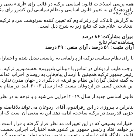
رای دهندگان به تغییر قانون اساسی و نظام سیاسی این کشور رای مثب
بدون نتیجه
به گزارش تابناک، این رفراندوم که تعیین کننده سرنوشت مردم ترکیه و
انتخابات اعلام شد که نتایج زیر به شرح ذیل است:
میزان مشارکت: ۸۶ درصد
مشاهده تمام نتایج
آرای مثبت : ۵۱ درصد ،
آرای منفی : ۴۹ درصد
با رای نظام سیاسی ترکیه از پارلمانی به ریاستی تبدیل شده و اختیارا
رجب طیب اردوغان در تماس با «بینالی یلدیریم» نخست‌وزیر ترکیه، ض
رئیس‌جمهور ترکیه همچنین با ارسال پیام‌هایی به روسای احزاب عدالت
به گفته تحلیل گران این نظام نو قرینه ی دیگری در جهان مدرن ندارد
این شخص کسی جز اردوغان نیست که از سال ۲۰۰۳، ابتدا در مقام نخست وزیر و پس از آن رئیس جمهور در قدرت بوده است.
قانون اساسی جدید از سال ۲۰۱۹ اجرایی می‌شود و با توجه به در نظر گرفتن دو دوره پنج ساله برای رئیس جمهور، راه را برای ادامه حکومت «رجب طیب اردوغان» بر ترکیه تا سال ۲۰۲۹، باز می‌کند.
حزبی قدرتمند در ترکیه ساخت، ادامه دهد. این به معنی آن است که 
قاضی دادگاه قانون اساسی، تعیین و تدوین بودجه دولت و تصمیم گیر