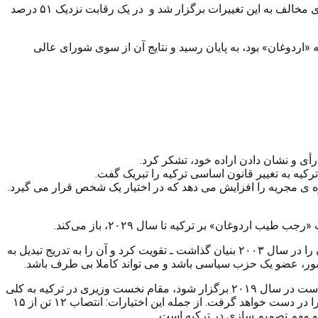
همه پرسی اصلاحات قانون اساسی ترکیه در قالب رای «آری» یعنی رای موافق به تغییرات ۱۸ ماده قانون اساسی ترکیه و رای «نه» یعنی رای مخالف به این تغییرات برگزار شد و در یک رقابت نزدیک ۵۱ درصد
«اردوغان» بود، به پایان رسید و نتایج آن از سوی شورای عالی
أی و نشان دادن اراده خود، تشکر کرد.
کیه به تغییر قانون اساسی ترکیه را تبریک گفت.
قوه ی مجریه را افزایش می دهد که در اختیار یک شخص قرار می گیرد.
بنابراین با پیروزی در این رفراندوم، آقای اردوغان می تواند بلافاصله و بدون هیچ مانعی، همچنان به رهبری حزب عدالت و توسعه ـ که خود آن را در سال ۲۰۰۳ بنیان گذاشت ـ تقویت کرد و آن را به تدریج تبدیل به
کشور، عضو یک حزب سیاسی باشد و می تواند کاملا بی طرف باشد.
اختیارات وسیعی که در این تغییرات مد نظر قرار گرفته و قرار است در طی زمان به تدریج عملیاتی شود. بعد از انتخابات ملی آینده که قرار است در سال ۲۰۱۹ برگزار شود، مقام نخست وزیری در ترکیه به کلی
بر خواهد افتاد و رئیس جمهور این کشور همه اختیارات اجرایی نخست وزیر و علاوه بر آن بسیاری از اختیارات ادارات و نهادهای اجرایی دیگر را در دست خواهد گرفت. از جمله این اختیارات: انتصاب ۱۲ تن از ۱۵
 و مهم تصمیم سازی در ترکیه است.