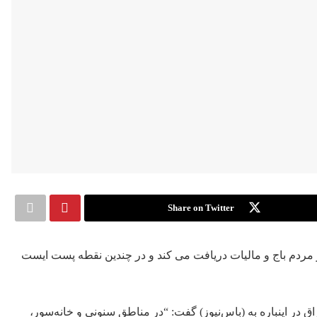
Share on Twitter
مردم باج و مالیات دریافت می کند و در چندین نقطە پست ایست
 در اینبارە بە (باس‌نیوز) گفت: “در مناطق سنونی و خانەسور،