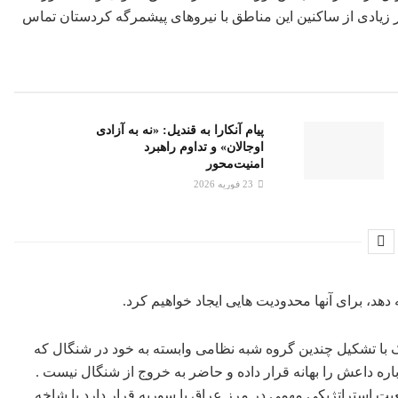
ر زیادی از ساکنین این مناطق با نیروهای پیشمرگە کردستان تماس
پیام آنکارا به قندیل: «نه به آزادی
اوجالان» و تداوم راهبرد
امنیت‌محور
23 فوریه 2026
هد، برای آنها محدودیت هایی ایجاد خواهیم کرد.
 ، پ.ک.ک با تشکیل چندین گروه شبه نظامی وابسته به خود در شنگال که
باره داعش را بهانه قرار داده و حاضر به خروج از شنگال نیست .
 استراتژیکی مهمی در مرز عراق با سوریه قرار دارد با شاخه