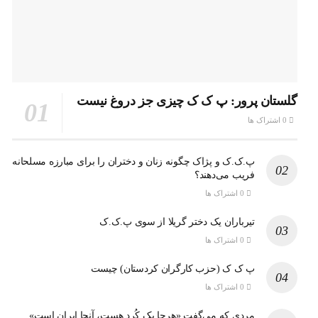
گلستان پرور: پ ک ک چیزی جز دروغ نیست
0 اشتراک ها
پ.ک.ک و پژاک چگونه زنان و دختران را برای مبارزه مسلحانه
فریب می‌دهند؟
0 اشتراک ها
تیرباران یک دختر گریلا از سوی پ.ک.ک
0 اشتراک ها
پ ک ک (حزب کارگران کردستان) چیست
0 اشتراک ها
مردی که می‌گفت «هرجا یک کُرد هست، آنجا ایران است»