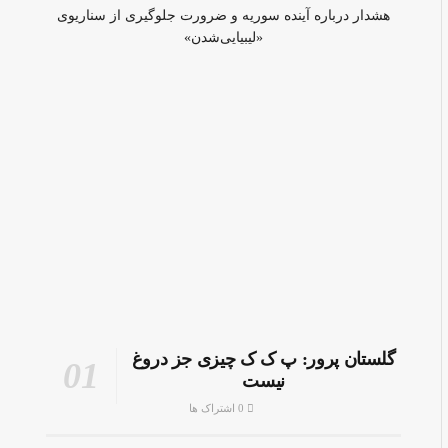
هشدار درباره آینده سوریه و ضرورت جلوگیری از سناریوی
«لیبیایی‌شدن»
گلستان پرور: پ ک ک چیزی جز دروغ
نیست
0 اشتراک ها