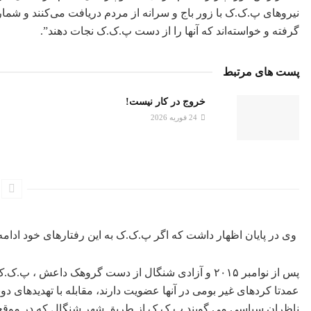
نیروهای پ.ک.ک با زور باج و سرانە از مردم دریافت می‌کنند و شما
گرفته و خواستەاند کە آنها را از دست پ.ک.ک نجات دهند”.
پست های مرتبط
خروج در کار نیست!
24 فوریه 2026
وی در پایان اظهار داشت کە اگر پ.ک.ک بە این رفتارهای خود ادامە د
پس از نوامبر ۲۰۱۵ و آزادی شنگال از دست گروهک داعش
عمدتا کردهای غیر بومی در آنها عضویت دارند، مقابله با تهدیدهای دو
ناظران سیاسی می گویند پ.ک.ک از طریق شهر شنگال که در موقعیت