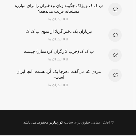
پ.ک.ک و پژاک چگونه زنان و دختران را برای مبارزه
مسلحانه فریب می‌دهند؟
0 اشتراک ها
تیرباران یک دختر گریلا از سوی پ.ک.ک
0 اشتراک ها
پ ک ک (حزب کارگران کردستان) چیست
0 اشتراک ها
مردی که می‌گفت «هرجا یک کُرد هست، آنجا ایران
است»
0 اشتراک ها
© 2024
- تمامی حقوق برای سایت
کوردپاریز
محفوظ می باشد.