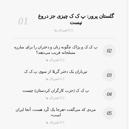
گلستان پرور: پ ک ک چیزی جز دروغ
نیست
0 اشتراک ها
پ.ک.ک و پژاک چگونه زنان و دختران را برای مبارزه
مسلحانه فریب می‌دهند؟
0 اشتراک ها
تیرباران یک دختر گریلا از سوی پ.ک.ک
0 اشتراک ها
پ ک ک (حزب کارگران کردستان) چیست
0 اشتراک ها
مردی که می‌گفت «هرجا یک کُرد هست، آنجا ایران
است»
0 اشتراک ها