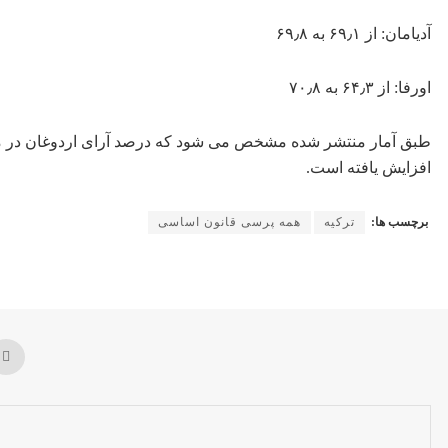
آدیامان: از ۶۹٫۱ به ۶۹٫۸
اورفا: از ۶۴٫۳ به ۷۰٫۸
افزایش یافته است.
برچسب ها:
ترکیه
همه پرسی قانون اساسی