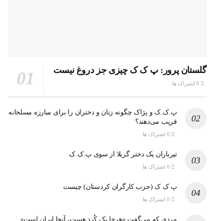
گلستان پرور: پ ک ک چیزی جز دروغ نیست
0 اشتراک ها
پ.ک.ک و پژاک چگونه زنان و دختران را برای مبارزه مسلحانه
فریب می‌دهند؟
0 اشتراک ها
تیرباران یک دختر گریلا از سوی پ.ک.ک
0 اشتراک ها
پ ک ک (حزب کارگران کردستان) چیست
0 اشتراک ها
مردی که می‌گفت «هرجا یک کُرد هست، آنجا ایران است»