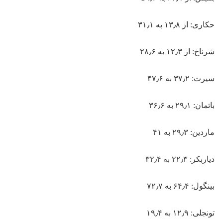
حکاری: از ۱۳٫۸ به ۳۱٫۱
شرناخ: از ۱۲٫۳ به ۲۸٫۶
سیرت: ۳۷٫۲ به ۴۷٫۶
باتمان: ۲۹٫۱ به ۳۶٫۶
ماردین: ۲۹٫۳ به ۴۱
دیاربکر: ۲۲٫۳ به ۳۲٫۴
بینگول: ۶۴٫۴ به ۷۲٫۷
تونجلی: ۱۲٫۹ به ۱۹٫۴