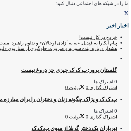
ما را در شبکه های اجتماعی دنبال کنید:
اخبار اخیر
خروج در کار نیست!
پیام آنکارا به قندیل: «نه به آزادی اوجالان» و تداوم راهبرد امنیت
هشدار درباره آینده سوریه و ضرورت جلوگیری از سناریوی «لیب
گلستان پرور: پ ک ک چیزی جز دروغ نیست
0 اشتراک ها
اشتراک گذاری
0
توئیت
0
پ.ک.ک و پژاک چگونه زنان و دختران را برای مبارزه 
0 اشتراک ها
اشتراک گذاری
0
توئیت
0
تیرباران یک دختر گریلا از سوی پ.ک.ک