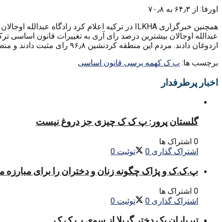
اورفا: از ۶۴٫۳ به ۷۰٫۸
همچنین خبرگزاری ILKHA در ترکیه اعلام کرد زادگ
عبدالله اوجالان بیشترین درصد رای آری به تغییرات قانون اساسی ت
اردوغان دادند. مردم این منطقه کردنشین ۹۶٫۸ رای مثبت دادند و منطقه کانیا خزالان نیز رتبه دوم یعنی ۹۵٫۲۳ درصد رای مثبت دادند. در این دو منطقه بیش از هفتاد هزار نفر رای دادند.
برچسب ها:
پ ک ک
همه پرسی قانون اساسی
اخبار پرطرفدار
گلستان پرور: پ ک ک چیزی جز دروغ نیست
0 اشتراک ها
اشتراک گذاری
0
توئیت
0
پ.ک.ک و پژاک چگونه زنان و دختران را برای مبارزه 
0 اشتراک ها
اشتراک گذاری
0
توئیت
0
تیرباران یک دختر گریلا از سوی پ.ک.ک