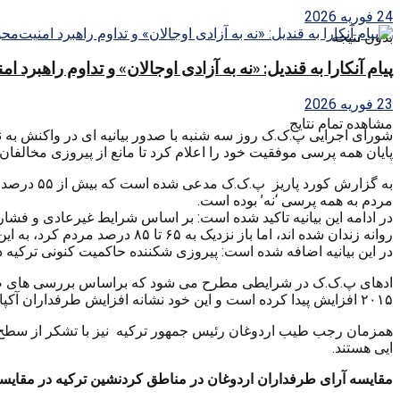
24 فوریه 2026
بدون نتیجه
پیام آنکارا به قندیل: «نه به آزادی اوجالان» و تداوم راهبرد ا
23 فوریه 2026
مشاهده تمام نتایج
شورای اجرایی پ.ک.ک روز سه شنبه با صدور بیانیه ای در واکنش به ن
پایان همه پرسی موفقیت خود را اعلام کرد تا مانع از پیروزی مخالفان
به گزارش 
مردم به همه پرسی ‘نه’ بوده است.
در ادامه این بیانیه تاکید شده است: بر اساس شرایط غیرعادی و فشا
روانه زندان شده اند، اما باز نزدیک به ۶۵ تا ۸۵ درصد مردم کرد، به این همه پرسی با رای منفی پاسخ داده اند و این نشان می دهد که کردها در ترکیه موافق حاکمیت کنونی ترکیه نیستند.
در این بیانیه اضافه شده است: پیروزی شکننده حاکمیت کنونی ترکیه در
ادهای پ.ک.ک در شرایطی مطرح می شود که براساس بررسی های صور
۲۰۱۵ افزایش پیدا کرده است و این خود نشانه افزایش طرفداران آکپارتی و اردوغان در مناطق کردنشین است تا جائیکه کارشناسان سیاسی معتقدند همه پرسی با آرای کردها به پیروزی رسید.
همزمان رجب طیب اردوغان رئیس جمهور ترکیه نیز با تشکر از سطح م
ایی هستند.
مقایسه آرای طرفداران اردوغان در مناطق کردنشین ترکیه در مقایسه با ا