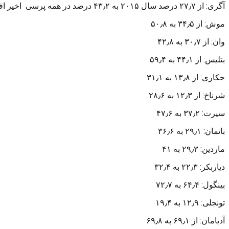
آگری: از ۲۷٫۷ درصد سال ۲۰۱۵ به ۴۳٫۲ درصد در همه پرسی اخیر افزایش یافت.
موش: از ۳۴٫۵ به ۵۰٫۸
وان: از ۳۰٫۷ به ۴۲٫۸
بتلیس: از ۴۴٫۱ به ۵۹٫۴
حکاری: از ۱۳٫۸ به ۳۱٫۱
شرناخ: از ۱۲٫۳ به ۲۸٫۶
سیرت: ۳۷٫۲ به ۴۷٫۶
باتمان: ۲۹٫۱ به ۳۶٫۶
ماردین: ۲۹٫۳ به ۴۱
دیاربکر: ۲۲٫۳ به ۳۲٫۴
بینگول: ۶۴٫۴ به ۷۲٫۷
تونجلی: ۱۲٫۹ به ۱۹٫۴
آدیامان: از ۶۹٫۱ به ۶۹٫۸