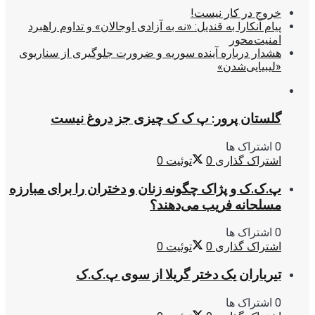
خروج در کار نیست!
پیام آنکارا به قندیل: «نه به آزادی اوجالان» و تداوم راهبرد
امنیت‌محور
هشدار درباره آینده سوریه و ضرورت جلوگیری از سناریوی
«لیبیایی‌شدن»
گلستان پرور: پ ک ک چیزی جز دروغ نیست
0 اشتراک ها
اشتراک گذاری
0
توئیت
0
پ.ک.ک و پژاک چگونه زنان و دختران را برای مبارزه
مسلحانه فریب می‌دهند؟
0 اشتراک ها
اشتراک گذاری
0
توئیت
0
تیرباران یک دختر گریلا از سوی پ.ک.ک
0 اشتراک ها