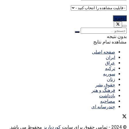
بدون نتیجه
مشاهده تمام نتایج
صفحه اصلی
ایران
عراق
ترکیه
سوریه
زنان
حقوق بشر
فرهنگ و هنر
یادداشت
مصاحبه
چندرسانه ای
© 2024
- تمامی حقوق برای سایت
کوردپاریز
محفوظ می باشد.