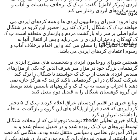
ایزدی (مرکز لالش) گفت: پ ک ک برخلاف مقدسات و آداب و
رسوم کردهای ایزدی رفتار می کند.
بدون نتیجه
وی افزود: شورای روحانییون ایزدی ها و همه کردهای ایزدی می
خواهند پ ک ک شنگال را ترک کند زیرا حضور این گروه در شنگال
مانع اصلی بر سر راه بازگشت مردم و بازسازی منطقه است. پ ک
ک کودکان و دختران ایزدی را می رباید و پس از انتقال آنها به
مشاهده تمام نتایج
ارتفاعات قندیل آنها را مسلح می کند و این اقدام برخلاف آداب و
رسوم اعتقادی کردهای ایزدی می باشد.
همچنین شورای روحانیون ایزدی و شخصیت های مطرح ایزدی در
گردهمایی بزرگ خود در مزار میر شرف الدین که یکی از مزارهای
مقدس ایزدی هاست از پ ک ک خواستند تا شنگال را ترک کند.
شرکت کنندگان در این گردهمایی تاکید کردند که هرگز جازه نمی
دهند تا احزاب وابسته به پ ک ک و گروههای تاسیس شده توسط
این گروه کوهستان شنگال را به قندیل دوم تبدیل کنند.
منابع خبری در اقلیم کردستان عراق اعلام کردند پ.ک.ک ۵ دختر
کُرد ایزدی که قصد فرار از پایگاه های این گروه و بازگشت به خانه
را داشتند، تیرباران کرد.
پایگاه خبری تحلیلی zhedar نوشت: نوجوانانی که از محلات شنگال
توسط نیروهای پ.ک.ک ربوده شده و در قندیل مسلح شده و به
مراکز آموزش نظامی و سیاسی منتقل شده بودند، هنگامی که قصد
فرار داشتند، از سوی نیروهای این گروه مورد تیرباران شدند. یکی از