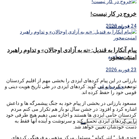
خروج در کار نیست!
24 فوریه 2026
یادداشت
پیام آنکارا به قندیل: «نه به آزادی اوجالان» و تداوم راهبرد
امنیت‌محور
مصاحبه
23 فوریه 2026
بارزانی در این پیام کردهای ایزدی را بخشی مهم از اقلیم کردستان
توصیف کرد ه و می گوید: کردهای ایزدی در طی تاریخ هویت دینی و
چندرسانه ای
قومی خود را حفظ کرده اند.
مسعود بارزانی در بخشی از پیام خود به جنگ پیشمرگه ها و داعش
اشاره کرد و افزود: در جشن سال نو باز هم تکرار می کنم مردم
کردستان حامی ایزدی ها هستند و اجازه نمی دهیم هیچ طرفی خود
را بر کردهای ایزدی تحمیل کند و سرنوشت و آینده آنها فقط به
دست خودشان تعیین خواهد شد.
چندی قبل ” انتر کولو ” مسئول مرکز مذهبی و فرهنگی کردهای