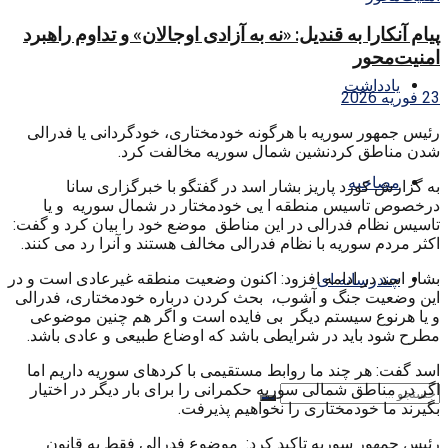
پیام آنکارا به قندیل: «نه به آزادی اوجالان» و تداوم راهبرد
امنیت‌محور
یادداشت
23 فوریه 2026
رئیس جمهور سوریه با هرگونه خودمختاری، خودگردانی یا فدرالی
شدن مناطق کردنشین شمال سوریه مخالفت کرد.
مصاحبه
به گزارش کورد پاریز بشار اسد در گفتگو با خبرگزاری سانا
درخصوص تاسیس منطقه ا یی خودمختار در شمال سوریه و یا
تاسیس نظام فدرالی در این مناطق موضع خود را بیان کرد و گفت:
اکثر مردم سوریه با نظام فدرالی مخالف هستند و آنرا رد می کنند.
بشار اسد در ادامه افزود: اکنون وضعیت منطقه غیرعادی است و در
چندرسانه ای
این وضعیت جنگ و آشوب، بحث کردن درباره خودمختاری، فدرالی
و یا هرنوع سیستم دیگر بی فایده است و اگر هم چنین موضوعی
مطرح شود باید در شرایطی باشد که اوضاع طبیعی و عادی باشد.
اسد گفت: هر چند ما روابط مستقیمی با کردهای سوریه داریم اما
اگر در مناطق شمالی سوریه حکمرانی را برای بار دیگر در اختیار
بگیرند ما خودمختاری را نخواهیم پذیرفت.
رئیس جمهور سوریه تاکید کرد: موضوع فدرالی فقط به قانون