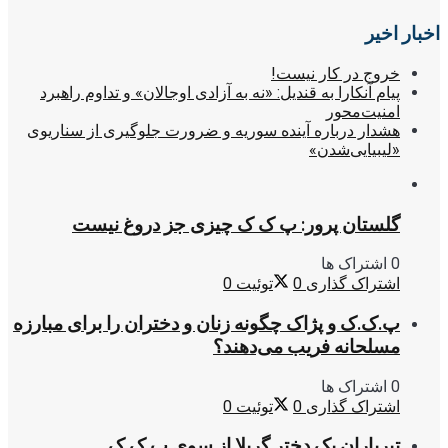
اخبار اخیر
خروج در کار نیست!
پیام آنکارا به قندیل: «نه به آزادی اوجالان» و تداوم راهبرد
امنیت‌محور
هشدار درباره آینده سوریه و ضرورت جلوگیری از سناریوی
«لیبیایی‌شدن»
گلستان پرور: پ ک ک چیزی جز دروغ نیست
0 اشتراک ها
اشتراک گذاری
0
توئیت
0
پ.ک.ک و پژاک چگونه زنان و دختران را برای مبارزه
مسلحانه فریب می‌دهند؟
0 اشتراک ها
اشتراک گذاری
0
توئیت
0
تیرباران یک دختر گریلا از سوی پ.ک.ک