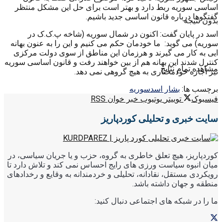
اساسی سوریه ربط دارد و بهتر است برای حل این مشکل منتظر
گفتگوها درباره قانون اساسی جدید باشیم.
بدون نتیجه
اسد در پایان گفت: اکنون در شمال سوریه (شاخه پ.ک.ک در
سوریه) می گوید: ما خودمان حکم می کنیم و این را به عنون بهانه
ایی به کار می گیرند و هرزمان این مناطق از سوی دولت مرکزی
کنترل شدند این بهانه هم از بین خواهند رفت و قانون اساسی سوریه
مشاهده تمام نتایج
نیز اجازه خودمختاری به هیچ گروهی نمی دهد.
برچسب ها:
بشار اسد
سوریه
فیسبوک
توییتر
یوتیوب
خبر خوان RSS
سایت خبری و تحلیلی کوردپاریز
کوردپاریز، هیچ تعلق خاطری به گروه، حزب و یا جریان سیاسی، در
میان انبوه سیاست ورزی های رایج احساس نمی کند و تلاش دارد تا
رویکردی مستقل، نقادانه، تحلیلی و خردمندانه به وقایع و رخدادهای
منطقه و جهان داشته باشد.
ما را در شبکه های اجتماعی دنبال کنید: