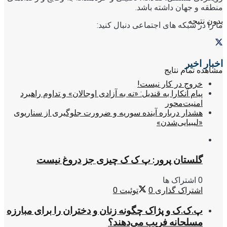
منطقه و جهان داشته باشد.
بدون نتیجه
ما را در شبکه های اجتماعی دنبال کنید:
اخبار اخیر
مشاهده تمام نتایج
خروج در کار نیست!
پیام آنکارا به قندیل: «نه به آزادی اوجالان» و تداوم راهبرد
امنیت‌محور
هشدار درباره آینده سوریه و ضرورت جلوگیری از سناریوی
«لیبیایی‌شدن»
گلستان پرور: پ ک ک چیزی جز دروغ نیست
0 اشتراک ها
اشتراک گذاری
0
توئیت
0
پ.ک.ک و پژاک چگونه زنان و دختران را برای مبارزه
مسلحانه فریب می‌دهند؟