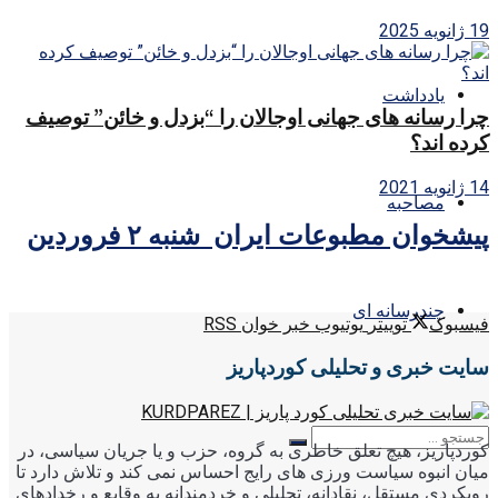
19 ژانویه 2025
یادداشت
چرا رسانه های جهانی اوجالان را “بزدل و خائن” توصیف
کرده اند؟
14 ژانویه 2021
مصاحبه
پیشخوان مطبوعات ایران شنبه ۲ فروردین
چندرسانه ای
فیسبوک
توییتر
یوتیوب
خبر خوان RSS
سایت خبری و تحلیلی کوردپاریز
کوردپاریز، هیچ تعلق خاطری به گروه، حزب و یا جریان سیاسی، در
میان انبوه سیاست ورزی های رایج احساس نمی کند و تلاش دارد تا
رویکردی مستقل، نقادانه، تحلیلی و خردمندانه به وقایع و رخدادهای