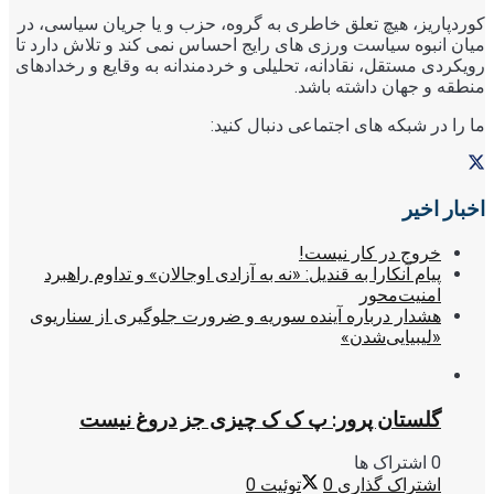
کوردپاریز، هیچ تعلق خاطری به گروه، حزب و یا جریان سیاسی، در
میان انبوه سیاست ورزی های رایج احساس نمی کند و تلاش دارد تا
رویکردی مستقل، نقادانه، تحلیلی و خردمندانه به وقایع و رخدادهای
منطقه و جهان داشته باشد.
ما را در شبکه های اجتماعی دنبال کنید:
اخبار اخیر
خروج در کار نیست!
پیام آنکارا به قندیل: «نه به آزادی اوجالان» و تداوم راهبرد
امنیت‌محور
هشدار درباره آینده سوریه و ضرورت جلوگیری از سناریوی
«لیبیایی‌شدن»
گلستان پرور: پ ک ک چیزی جز دروغ نیست
0 اشتراک ها
اشتراک گذاری
0
توئیت
0