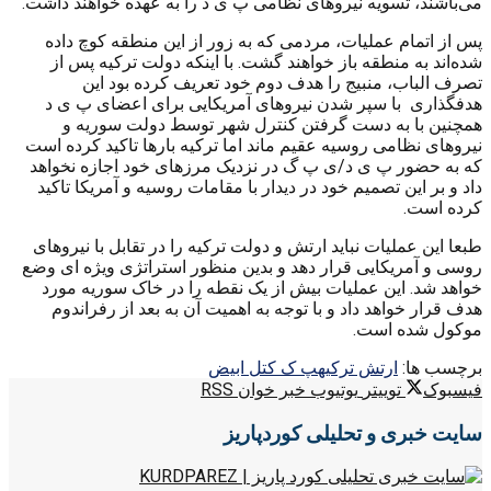
می‌باشند، تسویه نیروهای نظامی پ ی د را به عهده خواهند داشت.
پس از اتمام عملیات، مردمی که به زور از این منطقه کوچ داده
شده‌اند به منطقه باز خواهند گشت. با اینکه دولت ترکیه پس از
تصرف الباب، منبیج را هدف دوم خود تعریف کرده بود این
هدفگذاری با سپر شدن نیروهای آمریکایی برای اعضای پ ی د
همچنین با به دست گرفتن کنترل شهر توسط دولت سوریه و
نیروهای نظامی روسیه عقیم ماند اما ترکیه بارها تاکید کرده است
که به حضور پ ی د/ی پ گ در نزدیک مرزهای خود اجازه نخواهد
داد و بر این تصمیم خود در دیدار با مقامات روسیه و آمریکا تاکید
کرده است.
طبعا این عملیات نباید ارتش و دولت ترکیه را در تقابل با نیروهای
روسی و آمریکایی قرار دهد و بدین منظور استراتژی ویژه ای وضع
خواهد شد. این عملیات بیش از یک نقطه را در خاک سوریه مورد
هدف قرار خواهد داد و با توجه به اهمیت آن به بعد از رفراندوم
موکول شده است.
برچسب ها:
ارتش ترکیه
پ ک ک
تل ابیض
فیسبوک
توییتر
یوتیوب
خبر خوان RSS
سایت خبری و تحلیلی کوردپاریز