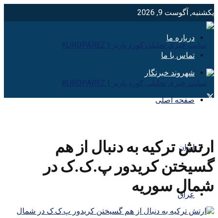
یکشنبه, آگوست 9, 2026
درباره ما
تماس با ما
شهروند خبرنگار
صفحه اصلی
ارتش ترکیه به دنبال از هم
ایران
گسیختن کریدور پ.ک.ک در
شمال سوریه
عراق