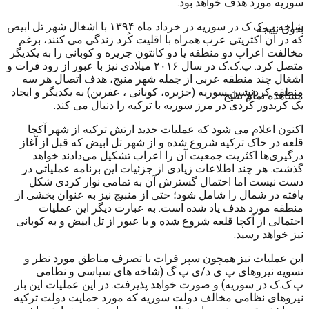
سوریه مورد هدف خواهد بود.
شاخه پ.ک.ک در سوریه در خرداد ماه ۱۳۹۴ با اشغال شهر تل ابیض
بدون نتیجه
که در آن اکثریتی عرب همراه با اقلیت کُرد زندگی می کنند، برغم
مخالفت اعراب دو منطقه یا دو کانتون جزیره و کوبانی را به یکدیگر
متصل کرد. پ.ک.ک در سال ۲۰۱۶ میلادی نیز با عبور از رود فرات و
اشغال چند منطقه عربی از جمله شهر منبج، هدف اتصال هر سه
منطقه کردنشین سوریه (جزیره، کوبانی ، عفرین) به یکدیگر و ایجاد
مشاهده تمام نتایج
یک کریدور کُردی در مرز سوریه با ترکیه را دنبال می کند.
اکنون اعلام می شود که عملیات جدید ارتش ترکیه از شهر آکچا
قلعه در خاک ترکیه شروع شده و از شهر تل ابیض که قبل از آغاز
درگیری‌‌ها اکثریت جمعیت آن را اعراب تشکیل می‌دادند خواهد
گذشت. هر چند اطلاعات زیادی از جزئیات این برنامه عملیاتی در
دست نیست اما احتمال گسترش آن به تمامی نوار کردی شکل
یافته در شمال را شامل شود؛ حتی از منبیج نیز به عنوان بخشی از
منطقه مورد هدف یاد شده است. به عبارت دیگر این عملیات
احتمالی از آکچا قلعه شروع شده و با عبور از تل ابیض و به کوبانی
نیز خواهد رسید.
این عملیات نیز همچون سپر فرات با تصرف مناطق مورد نظر و
تسویه نیروهای پ ی د/ی پ گ (شاخه های سیاسی و نظامی
پ.ک.ک در سوریه) و صورت خواهد پذیرفت. در این عملیات این بار
نیروهای نظامی مخالف دولت سوریه که مورد حمایت دولت ترکیه