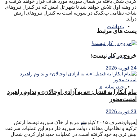
کردی شکل یافته در شمال سوریه مورد هدف قرار خواهد گرفت و
در وهله اول تلاش خواهد شد تا شهر تل ابیض که در کنترل نیروهای
شاخه نظامی پ.ک.ک در سوریه است به کنترل نیروهای ارتش
درآید.
یادداشت
پست های مرتبط
خروج در کار نیست!
مصاحبه
24 فوریه 2026
چندرسانه ای
پیام آنکارا به قندیل: «نه به آزادی اوجالان» و تداوم راهبرد
امنیت‌محور
23 فوریه 2026
پس از تصرف ۲۰۱۵ کیلومتر مربع از خاک سوریه توسط ارتش
ترکیه و نظامیان مخالف دولت سوریه فاز دوم این عملیات سرعت
بیش تری به خود گرفته است. در عملیات جدید نوار کردی شمال