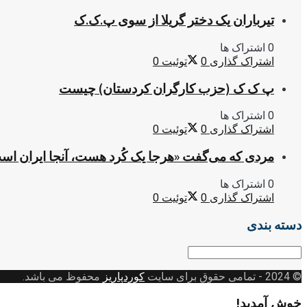
تیرباران یک دختر گریلا از سوی پ.ک.ک
0 اشتراک ها
اشتراک گذاری
0
توئیت
0
پ ک ک (حزب کارگران کردستان) چیست
0 اشتراک ها
اشتراک گذاری
0
توئیت
0
مردی که می‌گفت «هرجا یک کُرد هست، آنجا ایران اس
0 اشتراک ها
اشتراک گذاری
0
توئیت
0
دسته بندی
دسته
بندی
© 2024
- تمامی حقوق برای سایت
کوردپاریز
محفوظ می باشد.
خوش آمدید!