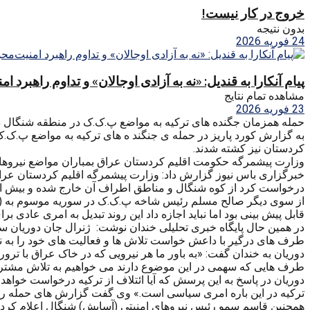
خروج در کار نیست!
بدون نتیجه
24 فوریه 2026
پیام آنکارا به قندیل: «نه به آزادی اوجالان» و تداوم راهبرد ا
مشاهده تمام نتایج
23 فوریه 2026
حمله همزمان جگنده های ترکیه به مواضع پ.ک.ک در منطقه شنگال در
کردستان نیز کشته شدند.
وزارت پیشمرگه حکومت اقلیم کردستان عراق بمباران مواضع نیروهای
خبرگزاری
باس نیوز گزارش داد: وزارت پیشمرگه اقلیم کردستان عر
درخواست کرد از کوه شنگال و مناطق اطراف آن خارج شده و بیش از ای
قابل پیش بینی بود اما نباید اجازه داد این روند تبدیل به امری عادی ب
در همین حال پایگاه خبری تحلیلی خندان نوشت: ژنرال جان دوریان س
طرف های درگیر با داعش خواست تلاش ها و فعالیت های خود را به ن
دوریان به خندان گفت: «به باور ما هر نیرویی که در خاک عراق با ت
طرف هایی که سهمی در این موضوع دارند می خواهیم به تلاش مشترک خو
دوریان در پاسخ به این پرسش که آیا ائتلاف از ترکیه درخواست خو
ترکیه در این باره امری سیاسی است.» وی گفت گزارش های حمله را د
همچنین قاسم سمو رئیس نیروهای امنیتی (آسایش) شنگال اعلام کرد ب