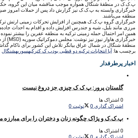
پ.ک.ک در منطقۀ شنگال همواره موجب مناقشه میان این گروه، حکو
خبرگزاری وابسته به پ.ک.ک نیز گزارش داد پس از حملات امروز صبح
منطقه می‌باشند.
خبرگزاری گروه پ.ک.ک همچنین از افزایش تحرکات زمینی ارتش ترکیه 
مرزی مانند بلبل، شیه و جندرس افزایش داده و اقدام به احداث جاده
همین امر احتمال حمله زمینی ترکیه به منطقه عفرین را بیشتر نموده
خبرگزا
منطقۀ شنگال در شمال عراق بیانگر تلاش این کشور برای ناکام گذا
برچسب ها:
آیا انتخابات ترکیه دو قطبی بود
پ ک ک
ترکیه
سوریه
شنگال
اخبار پرطرفدار
گلستان پرور: پ ک ک چیزی جز دروغ نیست
0 اشتراک ها
اشتراک گذاری
0
توئیت
0
پ.ک.ک و پژاک چگونه زنان و دختران را برای مبارزه 
0 اشتراک ها
اشتراک گذاری
0
توئیت
0