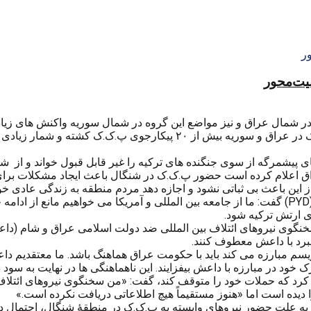
منیت‌محور
 شمال عراق و نیز مواضع این گروه در شمال سوریه واکنش های زیادی
 پیشمرگه از سوی جنگنده های ترکیه را غیر قابل قبول خواند و از 
اق اعلام کرده است حضور پ.ک.ک در شنگال باعث ایجاد مشکلات برا
ن باعث بی ثباتی نشود و اجازه دهد مردم منطقه به زندگی عادی خود 
از سوی دیگر صالح مسلم رئیس شاخه پ.ک.ک در سوریه موسوم به (PYD) گفت: ما از جامعه بین المللی 
رای ارتش ترکیه شود.
خنگوی نیروهای ائتلاف بین المللی ضد دولت اسلامی عراق و شام (داع
برد با داعش معطوف کنند.
روریسم مبارزه می کند باید با حکومت عراق هماهنگ باشد. ما معتقدیم
د در مبارزه با داعش بیفزایند. این ناهماهنگی ها در نهایت به سود 
اهد کرد که حملات خود را متوقف کند، گفت: «من سخنگوی نیروهای ائ
یده است اما «هنوز مستقیماً هیچ اطلاعاتی دریافت نکرده است.»
ه علت حضور نیروهای وابسته به پ.ک.ک در منطقۀ شنگال، احتمال دارد