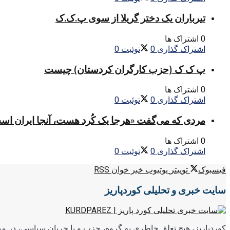
تیرباران یک دختر گریلا از سوی پ.ک.ک
0 اشتراک ها
اشتراک گذاری
0
توئیت
0
پ ک ک (حزب کارگران کردستان) چیست
0 اشتراک ها
اشتراک گذاری
0
توئیت
0
مردی که می‌گفت «هرجا یک کُرد هست، آنجا ایران اس
0 اشتراک ها
اشتراک گذاری
0
توئیت
0
فیسبوک
توییتر
یوتیوب
خبر خوان RSS
سایت خبری و تحلیلی کوردپاریز
کوردپاریز، هیچ تعلق خاطری به گروه، حزب و یا جریان سیاسی، در میا