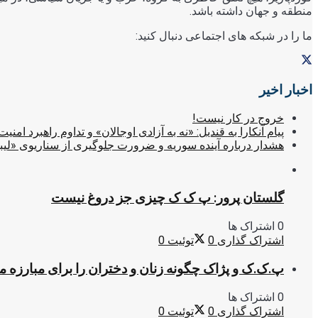
منطقه و جهان داشته باشد.
ما را در شبکه های اجتماعی دنبال کنید:
اخبار اخیر
خروج در کار نیست!
پیام آنکارا به قندیل: «نه به آزادی اوجالان» و تداوم راهبرد امنیت
هشدار درباره آینده سوریه و ضرورت جلوگیری از سناریوی «لیب
گلستان پرور: پ ک ک چیزی جز دروغ نیست
0 اشتراک ها
اشتراک گذاری
0
توئیت
0
پ.ک.ک و پژاک چگونه زنان و دختران را برای مبارزه 
0 اشتراک ها
اشتراک گذاری
0
توئیت
0