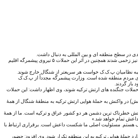
 در سطح منطقه ای و بین المللی به دنبال داشت.
به گزارش کورد پاریز در حمله ی جنگند ه های ترکیه به مواضع پ.ک.ک در عراق و سوریه بیش از ۲۰ پیکارجوی پ.ک.ک کشته و شمار زیادی نیز زخمی شدند همچنین در اثر این حملات ۵ نیروی پیشمرگه اقلیم
شبه نظامیان پ.ک.ک خواست هر سریعتر از شنگال خارج شوند.
ی مردم منطقه شده است. وزارت پیشمرگه مجدداً از پ.ک.ک
باز گردند.
و آمریکا می خواهیم مانع از ادامه حملات جنگنده های ارتش ترکیه شوند، وی اظهار داشت: این حملات
ش) در واکنش به حملۀ هوایی ارتش ترکیه به منطقۀ شنگال از همۀ
 داعش خطرناک ترین دشمن هر دو کشور عراق و ترکیه است. ما از همۀ
داعش تمام خواهد شد.»
تلاف هستم. مسئولیت اصلی ما شکست داعش است. برقراری ارتباط با
 حملۀ هوایی ترکیه به این منطقه تکرار شود. وی افزود: حضور