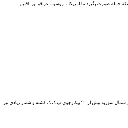
ه حمله صورت بگیرد ما آمریکا ، روسیه، عراقو نیز اقلیم
بامداد روز سه شنبه در اثر حمله ی جنگند ه های ترکیه به مواضع پ.ک.ک در منطقه شنگال در شمال عراق و نیز برخی پایگاه های پ.ک.ک در شمال سوریه بیش از ۲۰ پیکارجوی پ.ک.ک کشته و شمار زیادی نیز