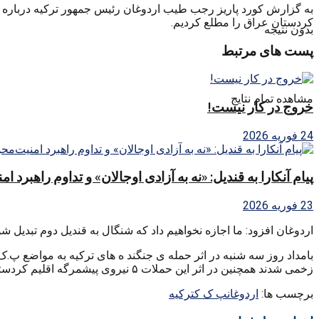
به گزارش کورد پاریز رجب طیب اردوغان رئیس جمهور ترکیه درباره حم
کردستان عراق را مطلع کردیم.
بدون نتیجه
پست های مرتبط
مشاهده تمام نتایج
خروج در کار نیست!
24 فوریه 2026
پیام آنکارا به قندیل: «نه به آزادی اوجالان» و تداوم راهبرد ا
23 فوریه 2026
اردوغان افزود: ما اجازه نخواهیم داد که شنگال به قندیل دوم تبدیل شو
زخمی شدند همچنین در اثر این حملات ۵ نیروی پیشمرگه اقلیم کردستان عراق نیز کشته شدند.
برچسب ها:
اردوغان
پ ک ک
ترکیه