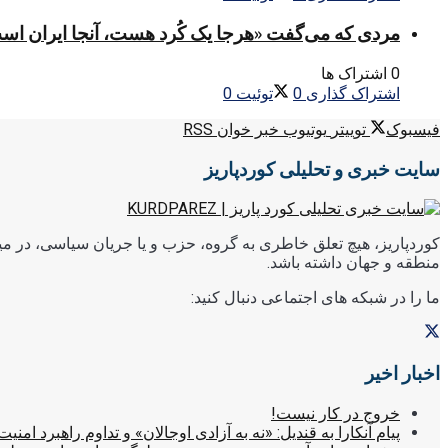
مردی که می‌گفت «هرجا یک کُرد هست، آنجا ایران اس
0 اشتراک ها
اشتراک گذاری
0
توئیت
0
فیسبوک
توییتر
یوتیوب
خبر خوان RSS
سایت خبری و تحلیلی کوردپاریز
کوردپاریز، هیچ تعلق خاطری به گروه، حزب و یا جریان سیاسی، در میا
منطقه و جهان داشته باشد.
ما را در شبکه های اجتماعی دنبال کنید:
اخبار اخیر
خروج در کار نیست!
پیام آنکارا به قندیل: «نه به آزادی اوجالان» و تداوم راهبرد امنیت