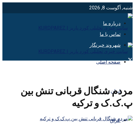
شنبه, آگوست 8, 2026
درباره ما
تماس با ما
شهروند خبرنگار
صفحه اصلی
مردم شنگال قربانی تنش بین
ایران
پ.ک.ک و ترکیه
عراق