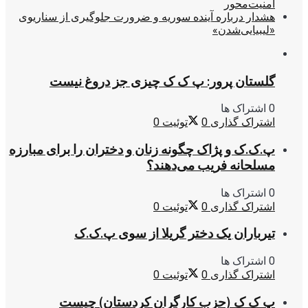
امنیت‌محور
هشدار درباره آینده سوریه و ضرورت جلوگیری از سناریوی
«لیبیایی‌شدن»
گلستان پرور: پ ک ک چیزی جز دروغ نیست
0 اشتراک ها
اشتراک گذاری
0
توئیت
0
پ.ک.ک و پژاک چگونه زنان و دختران را برای مبارزه
مسلحانه فریب می‌دهند؟
0 اشتراک ها
اشتراک گذاری
0
توئیت
0
تیرباران یک دختر گریلا از سوی پ.ک.ک
0 اشتراک ها
اشتراک گذاری
0
توئیت
0
پ ک ک (حزب کارگران کردستان) چیست