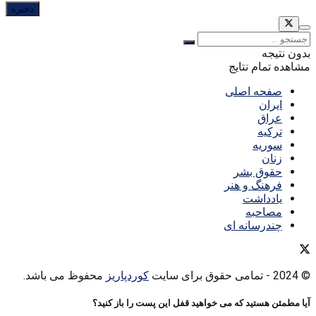
بدون نتیجه
مشاهده تمام نتایج
صفحه اصلی
ایران
عراق
ترکیه
سوریه
زنان
حقوق بشر
فرهنگ و هنر
یادداشت
مصاحبه
چندرسانه ای
© 2024
- تمامی حقوق برای سایت
کوردپاریز
محفوظ می باشد.
آیا مطمئن هستید که می خواهید قفل این پست را باز کنید؟