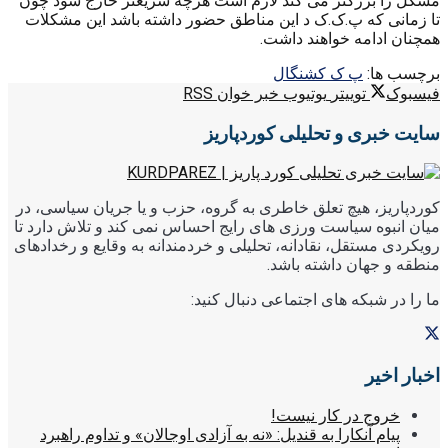
مشکل را بزرگتر می کند لازم است هرچه سریعتر خارج شود چون
تا زمانی که پ.ک.ک د این مناطق حضور داشته باشد این مشکلات
همچنان ادامه خواهند داشت.
برچسب ها:
پ ک ک
شنگال
فیسبوک
توییتر
یوتیوب
خبر خوان RSS
سایت خبری و تحلیلی کوردپاریز
کوردپاریز، هیچ تعلق خاطری به گروه، حزب و یا جریان سیاسی، در
میان انبوه سیاست ورزی های رایج احساس نمی کند و تلاش دارد تا
رویکردی مستقل، نقادانه، تحلیلی و خردمندانه به وقایع و رخدادهای
منطقه و جهان داشته باشد.
ما را در شبکه های اجتماعی دنبال کنید:
اخبار اخیر
خروج در کار نیست!
پیام آنکارا به قندیل: «نه به آزادی اوجالان» و تداوم راهبرد