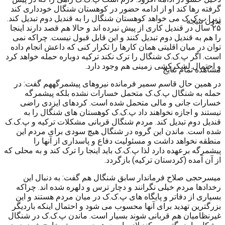
گرفته رها کند او از ادامه حضور در کوهستان شنگال خودداری کند
زیرا پ.ک.ک می خواهد کوهستان شنگال را به قندیل دوم تبدیل کند.
بدون نتیجه
۲۵ سال در قندیل کاری از پیش نبرده اند و حالا هم قصد دارند اینجا
را هم به قندیل دوم تبدیل کنند و این قابل قبول نیست. چراکه نمی
توان در میان اقلیتی همان کارها را تکرار کنی که داعش انجام داده
است. اگر پ.ک.ک شنگال را ترک نکند ترکیه دوباره حمله خواهد کرد
و احتمال لشکرکشی زمینی هم وجود دارد.
مشاهده تمام نتایج
در همین حال قاسم سمیر فرمانده نیروهای پیشمرگههم گفت: در
حمله به شنگال پ.ک.ک متحمل خسارات نشده بلکه پیشمرگه
خسارات جانی و مالی متحمل شده است. کردهای ایزدی راضی
نیستند و اجازه نخواهند داد پ.ک.ک کوهستان های شنگال را به
قندیل دوم تبدیل کند. مردم شنگال قربانی مشکلات ترکیه و پ.ک.ک
شده است. ماندن این گروه در شنگال هیچ سودی برای مردم این
منطقه نخواهد داشت و مسئولیت دفاع و پاسداری از آنها را
پیشمرگه برعهده دارد لذا پ.ک.ک باید اینجا را ترک کند و به محلی که
از آن آمده (کردستان ترکیه) بازگردد.
میسرحجی صلاح فرماندار سابق شنگال هم گفت: به دنبال این
رخدادها مردم خیلی نگرانند و دچار ترس و دلهره شده اند. چراکه
بسیاری از دفاتر و پایگاه های پ.ک.ک در میان مردم هستند و این
بزرگترین تهدید برای آنها محسوب می شود و احتمال اینکه باردیگر
غیرنظامیان هم قربانی شوند بسیار است. ماندن پ.ک.ک در شنگال