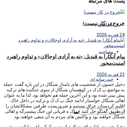
پست های مرتبط
خروج در کار نیست!
یادداشت
24 فوریه 2026
مصاحبه
پیام آنکارا به قندیل: «نه به آزادی اوجالان» و تداوم راهبرد
امنیت‌محور
23 فوریه 2026
چندرسانه ای
دخیل حسون از شخصیت های نامدار شنگال در این باره گفت: حمله
به مواضع پ.ک.ک در کوهستان شنگال از سوی جنگنده های ترکیه
پیش بینی شده بود و این آخرین حمله هم نخواهد بود. لذا ما به عنوان
اهالی شنگال خواستار ادامه جنگ پ.ک.ک و ترکیه در داخل خاک
اقلیم کردستان عراق نیستیم و ضروریست طرفین مشکلاتشان را
از طریق گفتگو حل کنند چراک ه قربانی این جنگ پیشمرگه و اهالی
شنگال خواهند بود و واکنش های مردم به آن منفی خواهند بود.
دخیل حسو در ادامه افزود: لازم است پ.ک.ک راهی را که در پیش