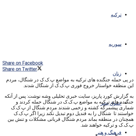
ترکیه
سوریه
Share on Facebook
Share on Twitter
زنان
در پی حمله جنگنده های ترکیه به مواضع پ.ک.ک در شنگال، مردم
این منطقه خواستار خروج فوری پ.ک.ک از شنگال شدند.
به گزارش کورد پاریز، سایت خبری تحلیلی وشه نوشت: پس از آنکه
جنگنده های ترکیه به مواضع پ.ک.ک در شنگال حمله کردند و
حقوق بشر
شماری پیشمرگه کشته و زخمی شندند مردم شنگال از پ.ک.ک
خواستند تا شنگال را به قندیل دوم تبدیل نکند زیرا اگر پ.ک.ک
همچنان در منطقه بماند مردم شنگال قربانی مشکلات و تنش بین
پ.ک.ک و ترکیه خواهند شد.
فرهنگ و هنر