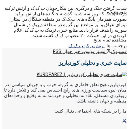
شدت گرفتن جنگ و درگیری بین پیکارجویان پ.ک.ک و ارتش ترکیه
بدون نتیجه
در حالیست که روز سه شنبه گذشته جنگنده های ارتش ترکیه
بصورت همزمان پایگاه های پ.ک.ک در منطقه شنگال در استان
نینوای عراق و نیز مواضع این گروه در منطقه دیریک در شمال
سوریه را هدف قرار دادند. منابع خبری نزدیک به پ.ک.ک اعلام
کردندن در این حملات ۲۰ عضو پ.ک.ک کشته شدند.
مشاهده تمام نتایج
برچسب ها:
ارتش ترکیه
پ ک ک
فیسبوک
توییتر
یوتیوب
خبر خوان RSS
سایت خبری و تحلیلی کوردپاریز
کوردپاریز، هیچ تعلق خاطری به گروه، حزب و یا جریان سیاسی، در
میان انبوه سیاست ورزی های رایج احساس نمی کند و تلاش دارد تا
رویکردی مستقل، نقادانه، تحلیلی و خردمندانه به وقایع و رخدادهای
منطقه و جهان داشته باشد.
ما را در شبکه های اجتماعی دنبال کنید: