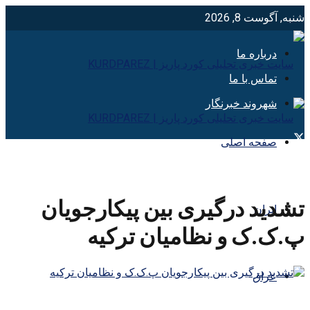
شنبه, آگوست 8, 2026
درباره ما
تماس با ما
شهروند خبرنگار
صفحه اصلی
تشدید درگیری بین پیکارجویان
ایران
پ.ک.ک و نظامیان ترکیه
عراق