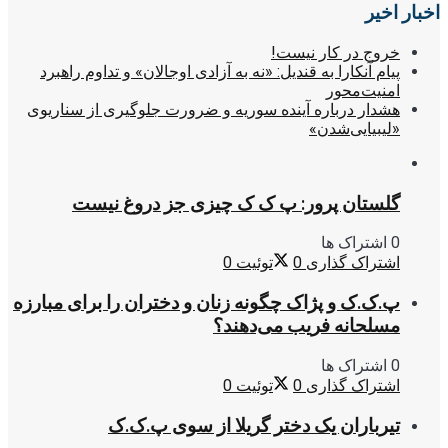
اخبار اخیر
خروج در کار نیست!
پیام آنکارا به قندیل: «نه به آزادی اوجالان» و تداوم راهبرد
امنیت‌محور
هشدار درباره آینده سوریه و ضرورت جلوگیری از سناریوی
«لیبیایی‌شدن»
گلستان پرور: پ ک ک چیزی جز دروغ نیست
0 اشتراک ها
اشتراک گذاری
0
توئیت
0
پ.ک.ک و پژاک چگونه زنان و دختران را برای مبارزه
مسلحانه فریب می‌دهند؟
0 اشتراک ها
اشتراک گذاری
0
توئیت
0
تیرباران یک دختر گریلا از سوی پ.ک.ک