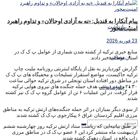
پیام آنکارا به قندیل: «نه به آزادی اوجالان» و تداوم راهبرد
یادداشت
امنیت‌محور
23 فوریه 2026
منابع خبری ترکیه از کشته شدن شماری از عوامل پ ک ک در
مصاحبه
استان تونجَلی خبر دادند.
گزارش کوردپاریز به نقل از پایگاه اینترنتی روزنامه ملیت چاپ
ترکیه حاکیست، مواضع استقرار تسلیحات و مخفیگاه های پ ک ک
در مناطق دور افتاده استان تونجلی در شرق ترکیه حوالی ساعت
۲۱:۳۰ دقیقه دیشب هدف حمله جنگنده های نیروی هوایی ترکیه
چندرسانه ای
قرار گرفت. در این عملیات ۶ تن از عوامل گروه پ ک ک نیز کشته
شدند.
از سوی دیگر بمباران در اثر حمله جنگندەهای ارتش ترکیە به مناطق
مرزی اقلیم کردستان عراق ۶ پیکارجوی پ.ک.ک کشته شدند.
بر طبق بیانیەایی کە ریاست ستاد ارتش ترکیە روز چهارشنبە ششم
اردیبهشت ماه منتشر کرد این ۶ عضو پ.ک.ک در مناطق مرزی
زاب واقع در استان دهوک کشته شدند.