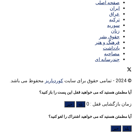
صفحه اصلی
ایران
عراق
ترکیه
سوریه
زنان
حقوق بشر
فرهنگ و هنر
یادداشت
مصاحبه
چندرسانه ای
© 2024
- تمامی حقوق برای سایت
کوردپاریز
محفوظ می باشد.
آیا مطمئن هستید که می خواهید قفل این پست را باز کنید؟
زمان بازگشایی قفل : 0
بله
خیر
آیا مطمئن هستید که می خواهید اشتراک را لغو کنید؟
بله
خیر