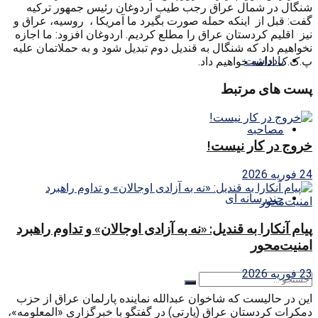
شنگال در شمال عراق رجب طیب اردوغان رئیس جمهور ترکیه
گفت: قبل از اینکه حمله صورت بگیرد ما آمریکا ، روسیه، عراق و
نیز اقلیم کردستان عراق را مطلع کردیم. اردوغان افزود: ما اجازه
نخواهیم داد که شنگال به قندیل دوم تبدیل شود و به حملاتمان علیه
یادداشت
پ.ک.ک ادامه خواهیم داد.
پست های مرتبط
مصاحبه
خروج در کار نیست!
24 فوریه 2026
چندرسانه ای
پیام آنکارا به قندیل: «نه به آزادی اوجالان» و تداوم راهبرد
امنیت‌محور
23 فوریه 2026
این در حالیست که شاخوان عبدالله نماینده پارلمان عراق از حزب
دمکرات کردستان عراق (پارتی) در گفتگو با خبرگزاری «المعلومه»،