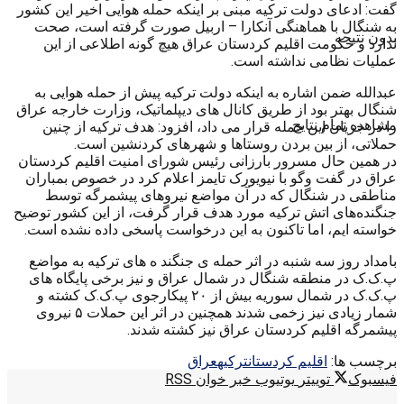
گفت: ادعای دولت ترکیه مبنی بر اینکه حمله هوایی اخیر این کشور
به شنگال با هماهنگی آنکارا – اربیل صورت گرفته است، صحت
بدون نتیجه
ندارد و حکومت اقلیم کردستان عراق هیچ گونه اطلاعی از این
عملیات نظامی نداشته است.
عبدالله ضمن اشاره به اینکه دولت ترکیه پیش از حمله هوایی به
شنگال بهتر بود از طریق کانال های دیپلماتیک، وزارت خارجه عراق
مشاهده تمام نتایج
را در جریان این حمله قرار می داد، افزود: هدف ترکیه از چنین
حملاتی، از بین بردن روستاها و شهرهای کردنشین است.
در همین حال مسرور بارزانی رئیس شورای امنیت اقلیم کردستان
عراق در گفت وگو با نیویورک‌ تایمز اعلام کرد در خصوص بمباران
مناطقی در شنگال کە در آن مواضع نیروهای پیشمرگە توسط
جنگندەهای اتش ترکیە مورد هدف قرار گرفت، از این کشور توضیح
خواسته ایم، اما تاکنون به این درخواست پاسخی داده نشده است.
بامداد روز سه شنبه در اثر حمله ی جنگند ه های ترکیه به مواضع
پ.ک.ک در منطقه شنگال در شمال عراق و نیز برخی پایگاه های
پ.ک.ک در شمال سوریه بیش از ۲۰ پیکارجوی پ.ک.ک کشته و
شمار زیادی نیز زخمی شدند همچنین در اثر این حملات ۵ نیروی
پیشمرگه اقلیم کردستان عراق نیز کشته شدند.
برچسب ها:
اقلیم کردستان
ترکیه
عراق
فیسبوک
توییتر
یوتیوب
خبر خوان RSS