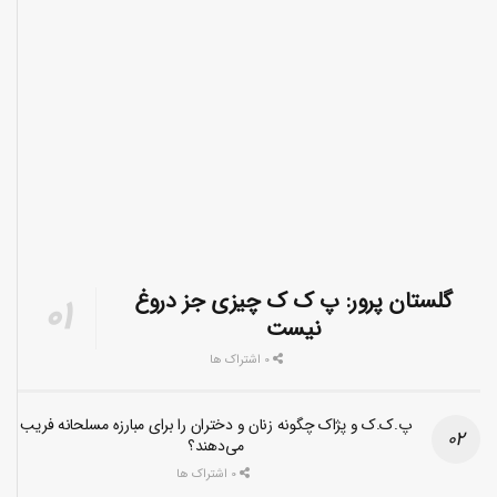
گلستان پرور: پ ک ک چیزی جز دروغ
نیست
0 اشتراک ها
پ.ک.ک و پژاک چگونه زنان و دختران را برای مبارزه مسلحانه فریب
می‌دهند؟
0 اشتراک ها