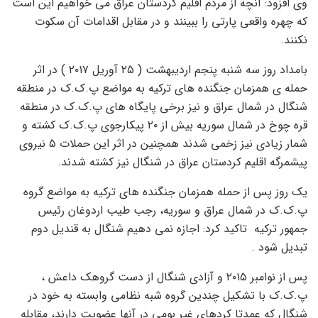
وی افزود: آنچه از مردم اقلیم کردستان عراق می خواهیم این است
که چهره واقعی پارتی را ببینند و در مقابل اقدامات آن سکوت
نکنند.
بامداد روز سه شنبه پنجم اردیبهشت ( ۲۵ آوریل ۲۰۱۷ ) در اثر
حمله ی همزمان جنگنده های ترکیه به مواضع پ.ک.ک در منطقه
شنگال در شمال عراق و نیز برخی پایگاه های پ.ک.ک در منطقه
قره چوخ در شمال سوریه بیش از ۲۰ پیکارجوی پ.ک.ک کشته و
شمار زیادی نیز زخمی شدند همچنین در اثر این حملات ۵ نیروی
پیشمرگه اقلیم کردستان عراق در شنگال نیز کشته شدند.
یک روز پس از حمله همزمان جنگنده های ترکیه به مواضع گروه
پ.ک.ک در شمال عراق و سوریه، رجب طیب اردوغان رئیس
جمهور ترکیه تاکید کرد: اجازه نمی دهیم شنگال به قندیل دوم
تبدیل شود .
پس از نوامبر ۲۰۱۵ و آزادی شنگال از دست گروهک داعش ،
پ.ک.ک با تشکیل چندین گروه شبه نظامی وابسته به خود در
شنگال که عمدتا کردهای غیر بومی در آنها عضویت دارند، مقابله