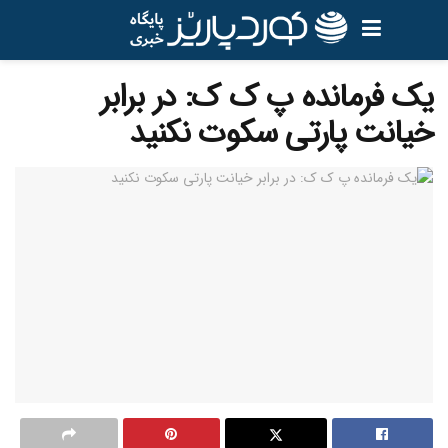
یک فرمانده پ ک ک: در برابر
خیانت پارتی سکوت نکنید