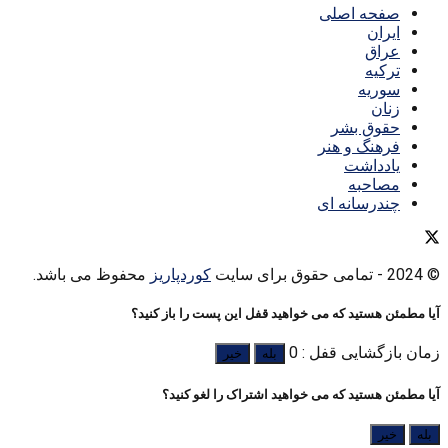
صفحه اصلی
ایران
عراق
ترکیه
سوریه
زنان
حقوق بشر
فرهنگ و هنر
یادداشت
مصاحبه
چندرسانه ای
© 2024
- تمامی حقوق برای سایت
کوردپاریز
محفوظ می باشد.
آیا مطمئن هستید که می خواهید قفل این پست را باز کنید؟
زمان بازگشایی قفل : 0
بله
خیر
آیا مطمئن هستید که می خواهید اشتراک را لغو کنید؟
بله
خیر