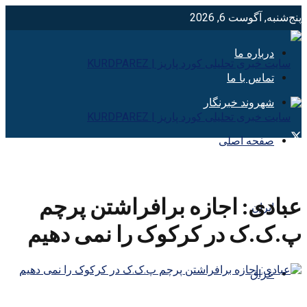
پنج‌شنبه, آگوست 6, 2026
درباره ما
تماس با ما
شهروند خبرنگار
صفحه اصلی
عبادی: اجازه برافراشتن پرچم
ایران
پ.ک.ک در کرکوک را نمی دهیم
عراق