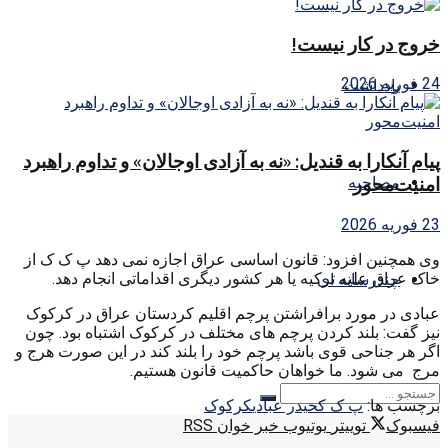
خروج در کار نیست!
24 فوریه 2026
یادداشت
پیام آنکارا به قندیل: «نه به آزادی اوجالان» و تداوم راهبرد
مصاحبه
امنیت‌محور
23 فوریه 2026
وی همچنین افزود: قانون اساسی عراق اجازه نمی دهد پ ک ک از
خاک عراق علیه ترکیه یا هر کشور دیگری اقداماتی انجام دهد.
چندرسانه ای
عبادی در مورد برافراشتن پرچم اقلیم کردستان عراق در کرکوک
نیز گفت: بلند کردن پرچم های مختلف در کرکوک اشتباه بود. چون
اگر هر جناحی قوی باشد پرچم خود را بلند کند در این صورت هرج و
مرج می شود. ما خواهان حاکمیت قانون هستیم.
برچسب ها:
پ ک ک
حیدر عبادی
کرکوک
فیسبوک
توییتر
یوتیوب
خبر خوان RSS