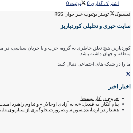
اشتراک گذاری
0
توئیت
0
فیسبوک
توییتر
یوتیوب
خبر خوان RSS
سایت خبری و تحلیلی کوردپاریز
کوردپاریز، هیچ تعلق خاطری به گروه، حزب و یا جریان سیاسی، در میا
منطقه و جهان داشته باشد.
ما را در شبکه های اجتماعی دنبال کنید:
اخبار اخیر
خروج در کار نیست!
پیام آنکارا به قندیل: «نه به آزادی اوجالان» و تداوم راهبرد امنیت
هشدار درباره آینده سوریه و ضرورت جلوگیری از سناریوی «لیب