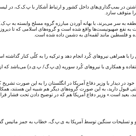
ن در بمب‌گذاری‌های داخل کشور و ارتباط آشکار با پ.ک.ک، در لیست 
 را متوقف سازد.
ه به سر می‌برند، با بهانه آوردن مبارزه گروه مسلح وابسته به پ.ک.ک
فع صهیونیست‌ها واقع شده است و گروه‌های اسلامی که تا دیروز به م
 و فلسطین مانند لقمه‌‌ای به دشمن داده شده است.
را با همراهی نیروهای کُرد انجام دهد و ترکیه را به کلّی کنار گذاش
ستفاده و همکاری با نیروهای کُرد سوریه (ی.پ.گ/ پ.ی.د) می‌باشد که ا
د در دیدار با وزیر دفاع آمریکا در انگلستان را به این صورت تشریح کرد
تی قبول دارید، به این صورت گروه‌های دیگر هم شبیه این هستند، همک
د، بعید است.» وزیر دفاع آمریکا هم که در توضیح دادن تحت فشار قرار
و و تسلیحات سنگین توسط آمریکا به ی.پ.گ، خطاب به جمز ماتیس گفته