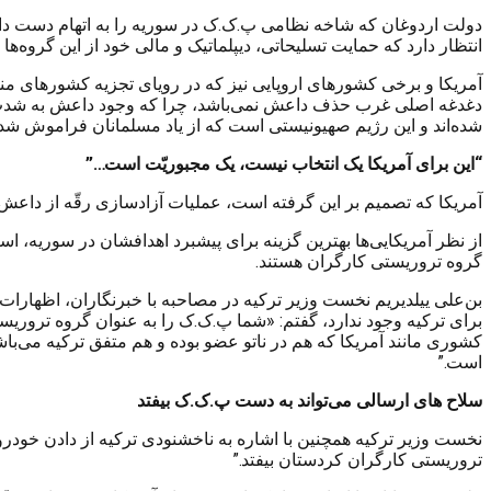
دولت اردوغان که شاخه نظامی پ.ک.ک در سوریه را به اتهام دست داشت
انتظار دارد که حمایت تسلیحاتی، دیپلماتیک و مالی خود از این گروه‌ها
آمریکا و برخی کشورهای اروپایی نیز که در رویای تجزیه کشورهای منطق
دغدغه اصلی غرب حذف داعش نمی‌باشد، چرا که وجود داعش به شدت به ن
شده‌اند و این رژیم صهیونیستی است که از یاد مسلمانان فراموش شده
“این برای آمریکا یک انتخاب نیست، یک مجبوریّت است…”
آمریکا که تصمیم بر این گرفته است، عملیات آزادسازی رقّه از داعش 
از نظر آمریکایی‌ها بهترین گزینه برای پیشبرد اهدافشان در سوریه، ا
گروه تروریستی کارگران هستند.
بن‌علی ییلدیریم نخست وزیر ترکیه در مصاحبه با خبرنگاران، اظهارات خو
برای ترکیه وجود ندارد، گفتم: «شما پ.ک.ک را به عنوان گروه تروریس
کشوری مانند آمریکا که هم در ناتو عضو بوده و هم متفق ترکیه می‌باش
است.”
سلاح های ارسالی می‌تواند به دست پ.ک.ک بیفتد
نخست وزیر ترکیه همچنین با اشاره به ناخشنودی ترکیه از دادن خودر
تروریستی کارگران کردستان بیفتد.”