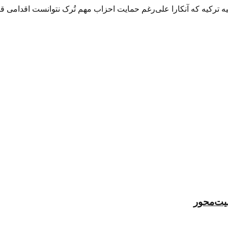
 آشکار شدن دستِ پشت پرده آمریکا در کودتای نافرجام ۱۵ ژوئیه ترکیه که آنکارا علی‌رغم حمایت احزاب
منیت‌محور