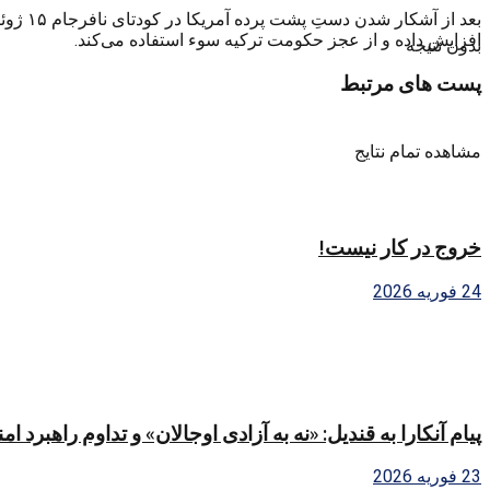
بعد از
افزایش داده و از عجز حکومت ترکیه سوء استفاده می‌کند.
بدون نتیجه
پست های مرتبط
مشاهده تمام نتایج
خروج در کار نیست!
24 فوریه 2026
پیام آنکارا به قندیل: «نه به آزادی اوجالان» و تداوم راهبرد ا
23 فوریه 2026