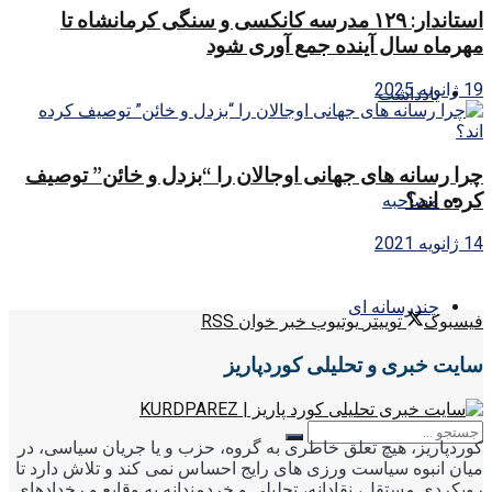
استاندار: ۱۲۹ مدرسه کانکسی و سنگی کرمانشاه تا
مهرماه سال آینده جمع آوری شود
19 ژانویه 2025
یادداشت
چرا رسانه های جهانی اوجالان را “بزدل و خائن” توصیف
کرده اند؟
مصاحبه
14 ژانویه 2021
چندرسانه ای
فیسبوک
توییتر
یوتیوب
خبر خوان RSS
سایت خبری و تحلیلی کوردپاریز
کوردپاریز، هیچ تعلق خاطری به گروه، حزب و یا جریان سیاسی، در
میان انبوه سیاست ورزی های رایج احساس نمی کند و تلاش دارد تا
رویکردی مستقل، نقادانه، تحلیلی و خردمندانه به وقایع و رخدادهای