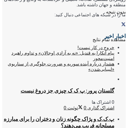
منطقه و جهان داشته باشد.
بدون نتیجه
ما را در شبکه های اجتماعی دنبال کنید:
اخبار اخیر
مشاهده تمام نتایج
خروج در کار نیست!
پیام آنکارا به قندیل: «نه به آزادی اوجالان» و تداوم راهبرد
امنیت‌محور
هشدار درباره آینده سوریه و ضرورت جلوگیری از سناریوی
«لیبیایی‌شدن»
گلستان پرور: پ ک ک چیزی جز دروغ نیست
0 اشتراک ها
اشتراک گذاری
0
توئیت
0
پ.ک.ک و پژاک چگونه زنان و دختران را برای مبارزه
مسلحانه فریب می‌دهند؟