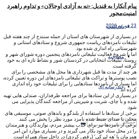
پیام آنکارا به قندیل: «نه به آزادی اوجالان» و تداوم راهبرد
امنیت‌محور
23 فوریه 2026
یادداشت
در بسیاری از شهرستان های استان از جمله سنندج از چند هفته قبل
تبلیغات نامزدهای ریاست جمهوری شروع و ستادهای استانی و
شهرستانی راه اندازی شده بود.
اما با شروع فعالیت تبلیغاتی نامزدهای پنجمین دوره شورای شهر و
مصاحبه
روستا، تبلیغات انتخاباتی در کردستان شور و نشاط تازه ای به خود
گرفته است.
هر چند از مدت ها قبل شهرداری ها محل های مشخصی را برای
نصب پوسترها و تراکت های تبلیغاتی نامزدهای این دوره تعیین کرده،
اما بسیاری از نامزدها ستادهایی را برای تبلیغات خود راه اندازی
چندرسانه ای
کرده اند.
در بسیاری از این ستادها برای مراجعه طرفداران، صندلی هایی تهیه
شده و با چای، شربت و شیرینی از مراجعه کنندگان پذیرایی می
شود.
برخی از ستادها با استفاده از بلندگو و باندهای صوتی، موسیقی های
محلی یا صدای ضبط شده نامزد مورد نظر را پخش می کنند.
برخی از نامزدها نیز برای جذب بیشتر مردم، نوازندگان و هنرمندان
را در محل ستاد خود بکار می گیرند و در بسیاری موارد این امر
همزمان با ‘هه لپرکی’ (رقص کردی) در داخل ستاد همراه است.