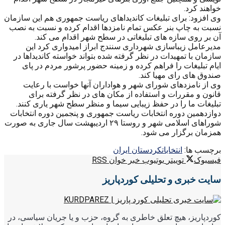
خواهند کرد.
وی افزود: برای تبلیغات کاندیداهای ریاست جمهوری هم این سازمان
نسبت به چاپ بنر عکس تمام نامزدها اقدام کرده و نسبت به نصب
آن بر روی سازه های تبلیغاتی در سطح شهر اقدام می کند.
مدیرعامل زیباسازی شهرداری سنندج ابراز امیدواری کرد این
سازمان با تمهیدات در نظر گرفته شده بتواند خواسته کاندیداها در
ایام تبلیغات را فراهم کرده و زمینه حضور پرشور مردم در پای
صندوق های رای مهیا کند.
وی از نامزدهای شورای شهر و هواداران آنها خواست با رعایت
قانون و مقررات و استفاده از مکان های در نظر گرفته برای
تبلیغات ما را در حفظ زیبایی سیما و منظر سطح شهر یاری کنند.
دوازدهمین دوره انتخابات ریاست جمهوری و پنجمین دوره انتخابات
شوراهای اسلامی شهر و روستا ۲۹ اردیبهشت سال جاری به صورت
همزمان برگزار می شود.
برچسب ها:
انتخابات
کردستان ایران
فیسبوک
توییتر
یوتیوب
خبر خوان RSS
سایت خبری و تحلیلی کوردپاریز
کوردپاریز، هیچ تعلق خاطری به گروه، حزب و یا جریان سیاسی، در