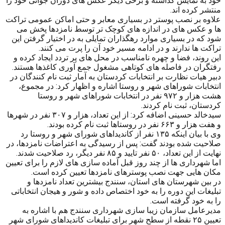
خود به نمایش گذاشته و برخی دیگر عکس های دوران جوانی خود را
منتشر کرده اند.
علاوه بر نصب پوستر در بسیاری معابر و حتی اماکن عمومی تراکت
ها و عکس های در اندازه های کوچک تر توسط نامزدها پخش می
شود که در بسیاری موارد رهگذاران تمایلی به در اختیار گرفتن این
تراکت ها ندارند و در ادامه مسیر خود آن را پرت می کنند.
این روند، فضا و چهره نامناسب در محل های پر تردد ایجاد کرده و
رفتگران در فاصله های کوتاهی مشغول جمع آوری کاغذها هستند.
دبیر هیات نظارت بر انتخابات کردستان به آمار ثبت نام کنندگان در
انتخابات شوراهای شهر و روستا اشاره و اظهار کرد: در مجموع،
هشت هزار و ۹۷۲ نفر در انتخابات شوراهای شهر و روستا
کردستان، ثبت نام کردند.
سیدخالد حسینی اضافه کرد: از این تعداد، هزار و ۳۰۷ نفر در شهرها
و هفت هزار و ۶۶۳ نفر در روستاها ثبت نام کرده بودند.
وی با بیان اینکه ۱۳۵ نفر از کاندیداهای شورای شهر و روستا رد
صلاحیت شده بودند گفت: پس از رسیدگی به اعتراضات نامزدها، در
نهایت از این تعداد، ۵۰ نفر تایید و ۸۵ نفر دیگر، رد صلاحیت شدند.
اما شهرداری ها از چند روز قبل آماده سازی های لازم را برای تعیین
مکان هایی جهت نصب پوسترهای نامزدها تعیین کرده است.
در بین شهرستان های استان، سنندج بیشترین تعداد نامزدها و
تبلیغات این دوره را به خود اختصاص داده و شور و هیجان انتخاباتی
را به خود گرفته است.
مدیرعامل سازمان زیبا سازی شهرداری سنندج هم با اشاره به
تعیین ۲۵ نقطه از سطح شهر برای تبلیغات کاندیداهای شورای شهر