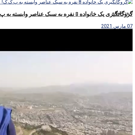
بدون نتیجه
گروگانگیری یک خانواده 8 نفره به سبک عناصر وابسته به پ.ک.ک! / فیلم
07 مارس 2021
مشاهده تمام نتایج