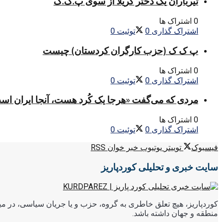
تیرباران یک دختر گریلا از سوی پ.ک.ک
0 اشتراک ها
اشتراک گذاری
0
توئیت
0
پ ک ک (حزب کارگران کردستان) چیست
0 اشتراک ها
اشتراک گذاری
0
توئیت
0
مردی که می‌گفت «هرجا یک کُرد هست، آنجا ایران اس
0 اشتراک ها
اشتراک گذاری
0
توئیت
0
فیسبوک
توییتر
یوتیوب
خبر خوان RSS
سایت خبری و تحلیلی کوردپاریز
کوردپاریز، هیچ تعلق خاطری به گروه، حزب و یا جریان سیاسی، در میا
منطقه و جهان داشته باشد.