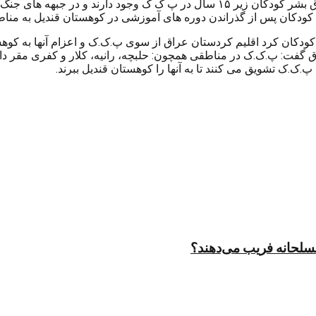
طبق گزارش سازمان تحقیقاتی ویژه کودکان وابسته به دیده بان حقوق بشر کودکان زیر 
ن کودکان پس از گذراندن دوره های آموزشی در کوهستان قندیل به منا
کان کرد اقلیم کردستان عراق از سوی پ.ک.ک و اعزام آنها به کوهست
ت: پ.ک.ک در مناطقی همچون: حلبچه، رانیه، کلار و کفری مقر دارد
ک.ک تشویق می کنند تا به آنها را کوهستان قندیل ببرند.
مسلحانه فریب می‌دهند؟