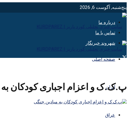
پنج‌شنبه, آگوست 6, 2026
درباره ما
تماس با ما
شهروند خبرنگار
صفحه اصلی
پ.ک.ک و اعزام اجباری کودکان به 
ایران
عراق