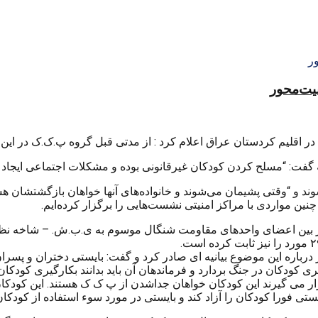
منیت‌محور
ر اقلیم کردستان عراق اعلام کرد : از مدتی قبل گروه پ.ک.ک در این 
ت: “مسلح کردن کودکان غیرقانونی بودە و مشکلات اجتماعی ایجاد و ش
ز ١٨ سال بودە و فریب دادە می‌شوند و “وقتی پشیمان می‌شوند و خانوادەهای آنها خواه
چنین مواردی با مراکز امنیتی نشست‌هایی را برگزار کردەایم.
ر بین اعضای واحدهای مقاومت شنگال موسوم به ی.ب.ش. – شاخه نظام
اره این موضوع بیانیه ای صادر کرد و گفت: بایستی دختران و پسران با
ار می گیرند این کودکان خواهان جداشدن از پ ک ک هستند. این کودکان 
بایستی فورا کودکان را آزاد کند و بایستی در مورد سوء استفاده از کو