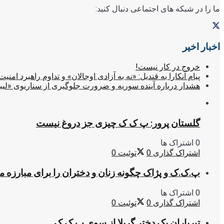
ما را در شبکه های اجتماعی دنبال کنید:
اخبار اخیر
خروج در کار نیست!
پیام آنکارا به قندیل: «نه به آزادی اوجالان» و تداوم راهبرد امنیت
هشدار درباره آینده سوریه و ضرورت جلوگیری از سناریوی «لیب
گلستان پرور: پ ک ک چیزی جز دروغ نیست
0 اشتراک ها
اشتراک گذاری
0
توئیت
0
پ.ک.ک و پژاک چگونه زنان و دختران را برای مبارزه 
0 اشتراک ها
اشتراک گذاری
0
توئیت
0
تیرباران یک دختر گریلا از سوی پ.ک.ک