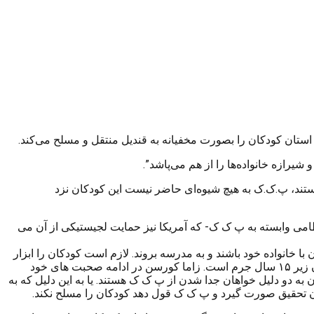
استان کودکان را بصورت مخفیانە به قندیل منتقل و مسلح می‌کند.
یرازە خانوادەها را از هم می‌پاشد”.
ان بازگشتشان هستند، پ.ک.ک بە هیچ شیوەای حاضر نیست این کودکان نزد
ی وابسته به پ ک ک- که آمریکا نیز حمایت لجیستیکی از آن می
 خانواده خود باشند و به مدرسه بروند. لازم است کودکان را ابزار
جنگی قرار ندهند. بایستی پ ک ک خیلی صریح و علنی دست از بکارگیری کودکان در جنگ بردارد و فرماندهان آن باید بدانند بکارگیری کودکان زیر ۱۵ سال جرم است. زاما کورسن در ادامه صحبت های خود
به دو دلیل خواهان جدا شدن از پ ک ک هستند. یا به این دلیل که به
دکان تحقیق صورت گیرد و پ ک ک قول دهد کودکان را مسلح نکند.