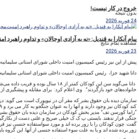
خروج در کار نیست!
بدون نتیجه
24 فوریه 2026
پیام آنکارا به قندیل: «نه به آزادی اوجالان» و تداوم راهبرد ا
مشاهده تمام نتایج
23 فوریه 2026
پیش از این نیز رئیس کمیسیون امنیت داخلی شورای استانی سلیمانیە د
دانا شهید جزا،
رئیس کمیسیون امنیت داخلی شورای استانی سلیمانیە گف
دانا می‌گوید سن این کودکان کمتر ا
خانوادەهای خود بازگردند”. وی اعلام کرد: برای مقابلە و پیشگیری از 
سازمان دیده بان حقوق بشر که مقر آن در نیویورک است می گوید: د
کند کودکان نیز وجود دارند و آنها را به عنوان جنگجو به کار می برد و ۲۹ مورد را نیز ثابت کرده است.
“زاما کورسن نف” مدیر بخش کودکان در سازمان دیده بان حقوق بشر درب
گفت: چون کودکان را با زور برده اند و مورد سواستفاده جنسی نیز قر
زور برده شده اند و یا به علت سوء استفاده جنسی از آنها. این گروه 