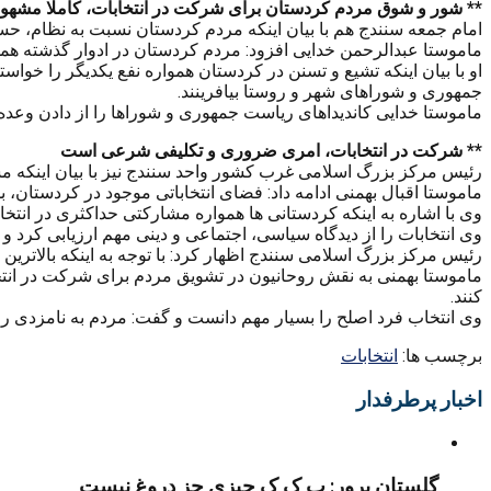
** شور و شوق مردم کردستان برای شرکت در انتخابات، کاملا مشهو
امام جمعه سنندج هم با بیان اینکه مردم کردستان نسبت به نظام، ح
ماموستا عبدالرحمن خدایی افزود: مردم کردستان در ادوار گذشته هموا
او با بیان اینکه تشیع و تسنن در کردستان همواره نفع یکدیگر را خواس
جمهوری و شوراهای شهر و روستا بیافرینند.
ماموستا خدایی کاندیداهای ریاست جمهوری و شوراها را از دادن وعده ه
** شرکت در انتخابات، امری ضروری و تکلیفی شرعی است
رئیس مرکز بزرگ اسلامی غرب کشور واحد سنندج نیز با بیان اینکه م
ماموستا اقبال بهمنی ادامه داد: فضای انتخاباتی موجود در کردستان، 
وی با اشاره به اینکه کردستانی ها همواره مشارکتی حداکثری در انتخاب
وی انتخابات را از دیدگاه سیاسی، اجتماعی و دینی مهم ارزیابی کرد
رئیس مرکز بزرگ اسلامی سنندج اظهار کرد: با توجه به اینکه بالاتر
ماموستا بهمنی به نقش روحانیون در تشویق مردم برای شرکت در انتخ
کنند.
وی انتخاب فرد اصلح را بسیار مهم دانست و گفت: مردم به نامزدی را
برچسب ها:
انتخابات
اخبار پرطرفدار
گلستان پرور: پ ک ک چیزی جز دروغ نیست