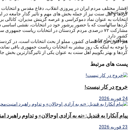
اقشار مختلف مردم ایران در پیروزی انقلاب، دفاع مقدس و انتخابات نق
بدون نتیجه
کُردها و اهل سنت نیز از جمله بخش های مهم و تاثیر گذار جامعه در ای
انتخابات به عنوان نماد دموکراسی و عرصه گزینش مدیران، کانالی برا
کُردها سالهاست که با حضور پرشور خود در انتخابات، نقشی اساسی در تعیین 
کشور دارد.
مشاهده تمام نتایج
هم اکنون نیز که فضای کشور، مملو از بحث انتخابات است، در کردستان
با توجه به اینکه یک روز بیشتر به انتخابات ریاست جمهوری باقی نما
کُردها و بهتر بگوییم اهل سنت به عنوان یکی از تاثیرگذارترین بخش جا
پست های مرتبط
خروج در کار نیست!
24 فوریه 2026
پیام آنکارا به قندیل: «نه به آزادی اوجالان» و تداوم راهبرد ا
23 فوریه 2026