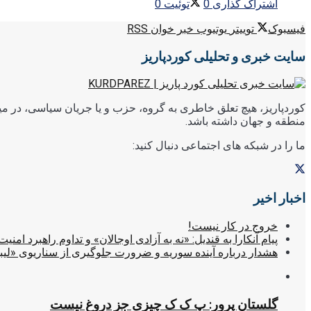
اشتراک گذاری
0
توئیت
0
فیسبوک
توییتر
یوتیوب
خبر خوان RSS
سایت خبری و تحلیلی کوردپاریز
کوردپاریز، هیچ تعلق خاطری به گروه، حزب و یا جریان سیاسی، در میا
منطقه و جهان داشته باشد.
ما را در شبکه های اجتماعی دنبال کنید:
اخبار اخیر
خروج در کار نیست!
پیام آنکارا به قندیل: «نه به آزادی اوجالان» و تداوم راهبرد امنیت
هشدار درباره آینده سوریه و ضرورت جلوگیری از سناریوی «لیب
گلستان پرور: پ ک ک چیزی جز دروغ نیست