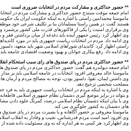
** حضور حداکثری و مشارکت مردم در انتخابات ضروری است
امام جمعه موقت سنندج حضور حداکثری و مشارکت مردم در انتخابات
ماموستا محمدامین راستی با اشاره به اینکه حکومت ایران یک حکومت
هستند گفت: در همین راستا مسلمانان بنا بر تکلیف شرعی خود موظفند د
وی برقراری امنیت را یکی از فاکتورهای قدرت ملی کشور برشمرد و گف
وی اظهار کرد: رئیس جمهور آینده باید دغدغه از میان برداشتن فقر و
وی ادامه داد: مردم در انتخابات ریاست جمهوری باید در مورد کاندیدا
راستی اظهار کرد: کاندیدای شوراهای اسلامی شهر باید متعهد، دلسو
وی ادامه داد: رفع بیکاری جوانان و بهبود وضعیت اقتصادی جامعه باید 
** حضور حداکثری مردم در پای صندوق های رای سبب استحکام انقل
امام جمعه دیواندره هم گفت: حضور حداکثری مردم در پای صندوق ه
ماموستا خالد معروفی افزود: انتخابات در جامعه اسلامی باید بر مدا
وی داشتن ایمان، تقوا، دلسوز بودن، توجه به مصالح مردم و آرمان ه
مصلحت شخصی ترجیح دهد.
وی با اشاره به اینکه مردم در انتخابات ریاست جمهوری باید به فر
و بتواند در برابر موضع گیری دشمنان نظام جمهوری اسلامی قاطعانه 
وی با بیان اینکه دشمنان نظام اسلامی درصدد کمرنگ جلوه دادن مشا
های دشمنان به کشور جلوگیری می کند.
ماموستا معروفی بر حضور آگاهانه و با بصیرت مردم در پای صندوق های
وی افزود: امید است مردم قدرشناس، نجیب و وفادار به انقلاب اسلام
وی اظهارکرد: هر کسی به هر اندازه که به وی مسئولیت داده شده از