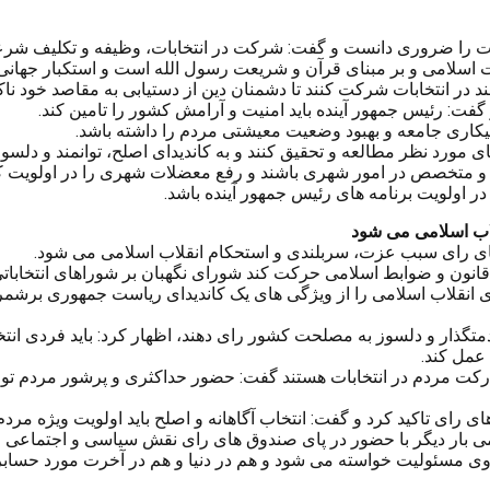
 را ضروری دانست و گفت: شرکت در انتخابات، وظیفه و تکلیف شرعی
 اسلامی و بر مبنای قرآن و شریعت رسول الله است و استکبار جهانی
ر انتخابات شرکت کنند تا دشمنان دین از دستیابی به مقاصد خود ناکام
ت: رئیس جمهور آینده باید امنیت و آرامش کشور را تامین کند.
 بیکاری جامعه و بهبود وضعیت معیشتی مردم را داشته باشد.
های مورد نظر مطالعه و تحقیق کنند و به کاندیدای اصلح، توانمند و دلس
ز و متخصص در امور شهری باشند و رفع معضلات شهری را در اولویت کا
در اولویت برنامه های رئیس جمهور آینده باشد.
اب اسلامی می شود
ای رای سبب عزت، سربلندی و استحکام انقلاب اسلامی می شود.
ر قانون و ضوابط اسلامی حرکت کند شورای نگهبان بر شوراهای انتخابات
ای انقلاب اسلامی را از ویژگی های یک کاندیدای ریاست جمهوری برشم
د خدمتگذار و دلسوز به مصلحت کشور رای دهند، اظهار کرد: باید فر
عمل کند.
رکت مردم در انتخابات هستند گفت: حضور حداکثری و پرشور مردم توطئ
 رای تاکید کرد و گفت: انتخاب آگاهانه و اصلح باید اولویت ویژه مردم
ی بار دیگر با حضور در پای صندوق های رای نقش سیاسی و اجتماعی خود
 وی مسئولیت خواسته می شود و هم در دنیا و هم در آخرت مورد حساب