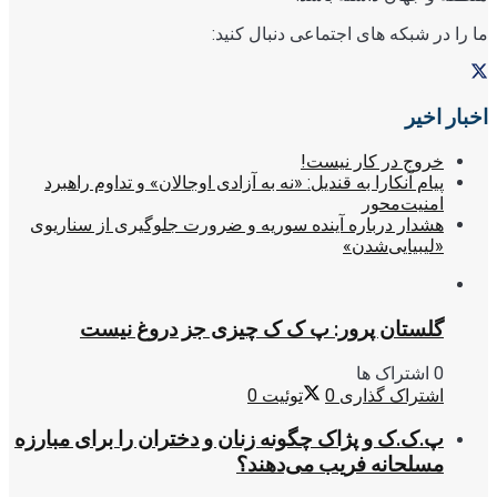
ما را در شبکه های اجتماعی دنبال کنید:
اخبار اخیر
خروج در کار نیست!
پیام آنکارا به قندیل: «نه به آزادی اوجالان» و تداوم راهبرد
امنیت‌محور
هشدار درباره آینده سوریه و ضرورت جلوگیری از سناریوی
«لیبیایی‌شدن»
گلستان پرور: پ ک ک چیزی جز دروغ نیست
0 اشتراک ها
اشتراک گذاری
0
توئیت
0
پ.ک.ک و پژاک چگونه زنان و دختران را برای مبارزه
مسلحانه فریب می‌دهند؟