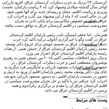
کردستان ۲۴ نزدیک به حزب دمکرات کردستان عراق، افزود:بارزانی
اواخر سال گذشته میلادی پیشنهاد کرد که ۳ ریاست پارلمان، نخست
وزیری و ریاست اقلیم، منحل و روسای جدید برای آنها تعیین شود.
این در حالی است که ۶ ماه از این پیشنهاد می گذرد و احزاب کرد
یادداشت
عراقی هنوز در خصوص مکانیزمی برای پایان دادن به بحران
مشروعیت سیاسی در اقلیم کردستان عراق به توافق دست نیافته
اند.
همزمان ، اما جعفر ایمنیکی نایب رئیس پارلمان اقلیم کردستان
عراق در گفت وگو با خبرگزاری آناتولی ترکیه تاکید کرد حزب
دمکرات کردستان عراق بر تصمیم خویش برای خروج دکتر یوسف
مصاحبه
محمد رئیس پارلمان اقلیم کردستان عراق از جنبش تغییر ، از هیات
رئیسه پارلمان اقلیم کردستان عراق اصرار می ورزد.
بدنبال بروز اختلافات سیاسی اکتبر ۲۰۱۵ بین جنبش تغییر به رهبری
نوشیروان مصطفی امین و حزب دمکرات کردستان عراق ، در
خصوص کاهش اختیارات مسعود بارزانی و جایگزینی فرد دیگری به
چندرسانه ای
جای وی، دکتر یوسف محمد رئیس پارلمان اقلیم از ورود به اربیل و
حضور در نشست پارلمان اقلیم ، به دستور مسعود بارزانی منع شد.
احزاب کرد عراقی نیز با تاکید بر حل بحران مشروعیت سیاسی در
اقلیم کردستان عراق آن را مقدم بر برگزاری رفراندوم و همه
پرسی در اقلیم کردستان عراق می دانند.
پست های مرتبط