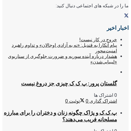
ما را در شبکه های اجتماعی دنبال کنید:
اخبار اخیر
خروج در کار نیست!
پیام آنکارا به قندیل: «نه به آزادی اوجالان» و تداوم راهبرد
امنیت‌محور
هشدار درباره آینده سوریه و ضرورت جلوگیری از سناریوی
«لیبیایی‌شدن»
گلستان پرور: پ ک ک چیزی جز دروغ نیست
0 اشتراک ها
اشتراک گذاری
0
توئیت
0
پ.ک.ک و پژاک چگونه زنان و دختران را برای مبارزه
مسلحانه فریب می‌دهند؟