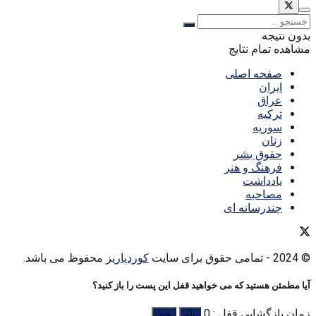
بدون نتیجه
مشاهده تمام نتایج
صفحه اصلی
ایران
عراق
ترکیه
سوریه
زنان
حقوق بشر
فرهنگ و هنر
یادداشت
مصاحبه
چندرسانه ای
© 2024
- تمامی حقوق برای سایت
کوردپاریز
محفوظ می باشد.
آیا مطمئن هستید که می خواهید قفل این پست را باز کنید؟
زمان بازگشایی قفل : 0
بله
خیر