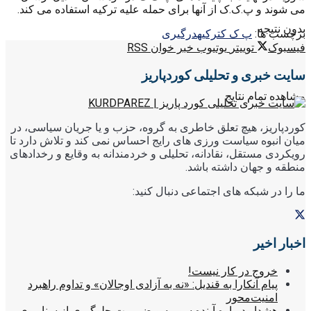
می شوند و پ.ک.ک از آنها برای حمله علیه ترکیه استفاده می کند.
بدون نتیجه
برچسب ها:
پ ک ک
ترکیه
درگیری
فیسبوک
توییتر
یوتیوب
خبر خوان RSS
سایت خبری و تحلیلی کوردپاریز
مشاهده تمام نتایج
کوردپاریز، هیچ تعلق خاطری به گروه، حزب و یا جریان سیاسی، در
میان انبوه سیاست ورزی های رایج احساس نمی کند و تلاش دارد تا
رویکردی مستقل، نقادانه، تحلیلی و خردمندانه به وقایع و رخدادهای
منطقه و جهان داشته باشد.
ما را در شبکه های اجتماعی دنبال کنید:
اخبار اخیر
خروج در کار نیست!
پیام آنکارا به قندیل: «نه به آزادی اوجالان» و تداوم راهبرد
امنیت‌محور
هشدار درباره آینده سوریه و ضرورت جلوگیری از سناریوی