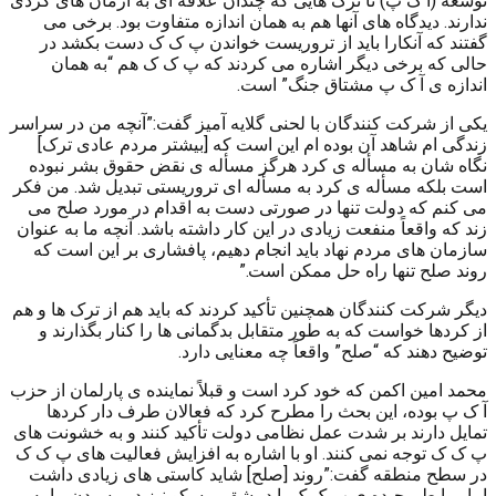
توسعه (آ ک پ) تا ترک هایی که چندان علاقه ای به آرمان های کردی
ندارند. دیدگاه های آنها هم به همان اندازه متفاوت بود. برخی می
گفتند که آنکارا باید از تروریست خواندن پ ک ک دست بکشد در
حالی که برخی دیگر اشاره می کردند که پ ک ک هم “به همان
اندازه ی آ ک پ مشتاق جنگ” است.
یکی از شرکت کنندگان با لحنی گلایه آمیز گفت:”آنچه من در سراسر
زندگی ام شاهد آن بوده ام این است که [بیشتر مردم عادی ترک]
نگاه شان به مسأله ی کرد هرگز مسأله ی نقض حقوق بشر نبوده
است بلکه مسأله ی کرد به مسأله ای تروریستی تبدیل شد. من فکر
می کنم که دولت تنها در صورتی دست به اقدام در مورد صلح می
زند که واقعاً منفعت زیادی در این کار داشته باشد. آنچه ما به عنوان
سازمان های مردم نهاد باید انجام دهیم، پافشاری بر این است که
روند صلح تنها راه حل ممکن است.”
دیگر شرکت کنندگان همچنین تأکید کردند که باید هم از ترک ها و هم
از کردها خواست که به طور متقابل بدگمانی ها را کنار بگذارند و
توضیح دهند که “صلح” واقعاً چه معنایی دارد.
محمد امین اکمن که خود کرد است و قبلاً نماینده ی پارلمان از حزب
آ ک پ بوده، این بحث را مطرح کرد که فعالان طرف دار کردها
تمایل دارند بر شدت عمل نظامی دولت تأکید کنند و به خشونت های
پ ک ک توجه نمی کنند. او با اشاره به افزایش فعالیت های پ ک ک
در سطح منطقه گفت:”روند [صلح] شاید کاستی های زیادی داشت
اما روابط پیچیده ی پ ک ک با دمشق، مسکو نیز در رسیدن ما به