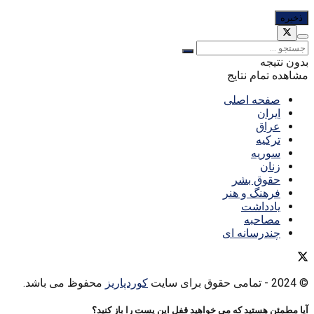
بدون نتیجه
مشاهده تمام نتایج
صفحه اصلی
ایران
عراق
ترکیه
سوریه
زنان
حقوق بشر
فرهنگ و هنر
یادداشت
مصاحبه
چندرسانه ای
© 2024
- تمامی حقوق برای سایت
کوردپاریز
محفوظ می باشد.
آیا مطمئن هستید که می خواهید قفل این پست را باز کنید؟