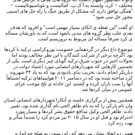
مختلف – کرد، وابسته به آ ک پ، کمالیست و نئوناسیونالیست –
“همگی توافق دارند که مشکل از طریق جنگ یا راه حل های امنیتی
محور حل نمی شود.”
او گفت:”این نقطه ی اتکای بسیار مهمی است” و افزود که هدف
بعدی جلب نظر گروه های مدنی بانفوذ است که به باورشان مسأله
ی کرد صرفاً مسأله ای مربوط به تروریسم است.
موضوع داغ دیگر در گردهمایی خصومت بوروکراسی ترکیه با کردها
بود. اگرچه برخی از شرکت کنندگان با این نظر مخالف بودند اما
تحولات اخیر در جنوب شرق ترکیه گویای چیز دیگری است. یکی از
نخستین کارهایی که شهردارهای انتصابی مورد اعتماد دولت در
دیاربکر انجام دادند، تخریب بنای یادبودی بود که به یاد ۳۴ شهروند
کرد ساخته شده بود که در دسامبر ۲۰۱۱ هواپیماهای ترکیه اشتباهاً
آنها را بمب باران کرده و کشتند. این حادثه ی تلخ موجب عزای
عمومی در میان کردها شد.
همچنین پیش از برگزاری جلسه ی آنکارا شهردارهای انتصابی استان
وان نام پارکی را که به نام طاهر الجی نام گذاری شده بود، تغییر
دادند. طاهر الجی وکیل مدافع حقوق بشر کردها و بسیار مورد
احترام بود و قتل او در سال ۲۰۱۵ نیز مردم کرد را شدیداً متأثر و
بهت زده کرد.
همین دو اتفاق نشان می دهد که راه رسیدن به صلح چه اندازه