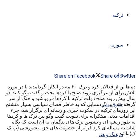
ترکیه
سوریه
زنان
Share on Facebook
Share on Twitter
ده ها تن از فعالان کرد و ترک ۲۰ مه در آنکارا گردآمدند تا در مورد
تلاش برای ازسرگیری روند صلح با کردها بحث و گفت وگو کنند. دو
سال پیش روند صلح دولت ترکیه با کردها فروپاشید و جنگ از سر
گرفته شد. این گردهمایی که به خاطر فضای سیاسی بسیار متشنج
حقوق بشر
این روزهای ترکیه در سکوت خبری و رسانه ای برگزار شد، جزء
اقدامات مدنی مبتکرانه برای تقویت گفت وگو بین ترک ها و کردها
به طور ریشه ای و تشویق ترک های بدگمان به آن است که نگاه
شان به مسأله ی کرد فراتر از خشونت های حزب شورشی (پ ک
ک) باشد.
فرهنگ و هنر