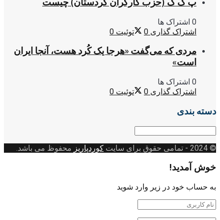
پ ک ک (حزب کارگران کردستان) چیست
0 اشتراک ها
اشتراک گذاری
0
توئیت
0
مردی که می‌گفت «هرجا یک کُرد هست، آنجا ایران
است»
0 اشتراک ها
اشتراک گذاری
0
توئیت
0
دسته بندی
دسته
بندی
© 2024
- تمامی حقوق برای سایت
کوردپاریز
محفوظ می باشد.
خوش آمدید!
به حساب خود در زیر وارد شوید