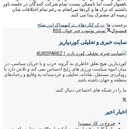
ناهموار است اما ناممکن نیست. تمام شرکت کنندگان در جلسه باور
داشتند که ترک ها و کردها سرانجام به رغم تمام اختلافات شان
زمینه ای مشترک پیدا می کنند.
برچسب ها:
پ ک ک
کردهای_ترکیه
مذاکرات_صلح
فیسبوک
توییتر
یوتیوب
خبر خوان RSS
سایت خبری و تحلیلی کوردپاریز
کوردپاریز، هیچ تعلق خاطری به گروه، حزب و یا جریان سیاسی، در
میان انبوه سیاست ورزی های رایج احساس نمی کند و تلاش دارد تا
رویکردی مستقل، نقادانه، تحلیلی و خردمندانه به وقایع و رخدادهای
منطقه و جهان داشته باشد.
ما را در شبکه های اجتماعی دنبال کنید:
اخبار اخیر
خروج در کار نیست!
پیام آنکارا به قندیل: «نه به آزادی اوجالان» و تداوم راهبرد