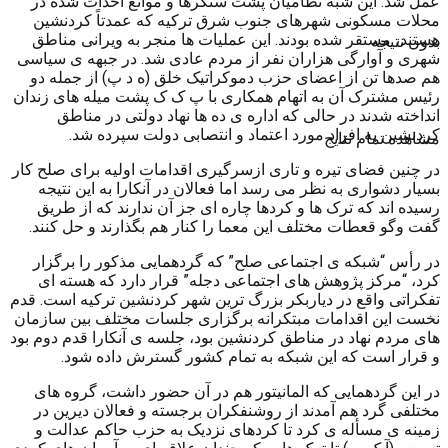
عمل شد. این شبه نظامیان پشت سنگرها و موانع احداث شده در
محلات مسکونی شهرهای جنوب شرق ترکیه که عمدتاً کردنشین
هستند، مستقر شده بودند. این عملیات ها منجر به ویرانی مناطق
بدون نتیجه
شهری و آوارگی هزاران نفر از مردم عادی شد. در جبهه ی سیاسی
هم صدها تن از اعضای حزب دموکراتیک خلق (ه د پ) از جمله دو
رئیس مشترک آن به اتهام همکاری با پ ک ک پشت میله های زندان
انداخته شدند در حالی که اداره ی ده ها نهاد دولتی در مناطق
کردنشین به افراد مورد اعتماد و انتصابی دولت سپرده شد.
مشاهده تمام نتایج
در چنین فضای تیره و تاری ازسرگیری اقدامات اولیه برای صلح کار
بسیار دشواری به نظر می رسد اما فعالان در آنکارا به این نتیجه
رسیده اند که ترک ها و کردها چاره ای جز آن ندارند که از طریق
گفت وگو قعطات مختلف این معما را کنار هم بگذارند و حل کنند.
در رأس “شبکه ی اجتماعی صلح” که گردهمایی مذکور را برگزار
کرد، “مرکز پژوهش های اجتماعی دجله” قرار دارد که هسته ای
تفکراتی واقع در دیاربکر بزرگ ترین شهر کردنشین ترکیه است. قدم
نخست این اقدامات مبتکرانه برگزاری جلسات مختلف بین سازمان
های مردم نهاد در مناطق کردنشین بود، جلسه ی آنکارا قدم دوم بود
و قرار است که این شبکه به تمام کشور گسترش داده شود.
در این گردهمایی که المانیتور هم در آن حضور داشت، گروه های
مختلفی گرد هم آمدند از روشنفکران برجسته و فعالان دیرین در
زمینه ی مسأله ی کرد تا کردهای نزدیک به حزب حاکم عدالت و