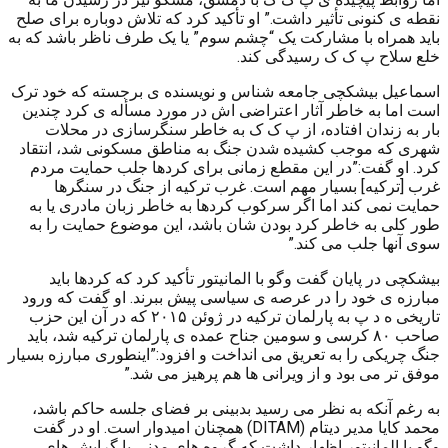
نقطه ی کنونی تأثیر داشت.” او تأکید کرد که تلاش دوباره برای صلح
باید همراه با مشارکت یک “چشم سوم” یا یک طرف ناظر باشد که به
خلع سلاح پ ک ک رسیدگی کند.
اسماعیل بیشکچی جامعه شناس و نویسنده ی برجسته که خود ترک
است اما به خاطر آثار اعتراضی اش در مورد مسأله ی کرد چندین
بار به زندان افتاده، از پ ک ک به خاطر سنگرسازی در محلات
شهری که موجب کشیده شدن جنگ به مناطق مسکونی شد، انتقاد
کرد. او گفت:”در این مقطع زمانی برای کردها جلب حمایت مردم
غرب [ترکیه] بسیار مهم است. غرب ترکیه از جنگ در سنگرها
حمایت نمی کند اما اگر سرکوب کردها به خاطر زبان مادری یا به
طور کلی به خاطر کرد بودن شان باشد، این موضوع حمایت را به
سوی آنها جلب می کند.”
بیشکچی در پایان گفت وگو با المانیتور تأکید کرد که کردها باید
مبارزه ی خود را در عرصه ی سیاسی پیش ببرند. او گفت که ورود
تاریخی ه د پ به پارلمان ترکیه در ژوئن ۲۰۱۵ که در آن این حزب
صاحب ۸۰ کرسی و سومین جناح عمده ی پارلمان ترکیه شد، باید
جنگ چریکی را به تعریق می انداخت و افزود:”اینطوری مبارزه بسیار
موفق تر می بود و از ویرانی ها هم پرهیز می شد.”
به رغم آنکه به نظر می رسید بدبینی بر فضای جلسه حاکم باشد،
محمد کایا مدیر دیتام (DITAM) همچنان امیدوار است. او در گفت
وگو با المانیتور اظهار داشت که گروه های مدنی با گرایش های