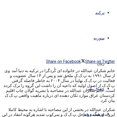
ترکیه
سوریه
Share on Facebook
Share on Twitter
زنان
خانم شکران عبدالله در خانواده ای کُردگرا در ترکیه به دنیا آمد. وی
از سال ۱۹۹۱ به پ.ک.ک ملحق شد و پس از ۱۳ سال عضویت و
فعالیت در پ.ک.ک نهایتاً در سال ۲۰۰۴ به خاطر فاصله گرفتن
پ.ک.ک از اصول اولیه که داعیه آن را داشت این گروه را ترک کرده
حقوق بشر
است، خانم شکران عبدالله در مصاحبه با نشریه گولان چاپ اقلیم
کردستان عراق موارد تکان دهنده ای درباره ماهیت واقعی پ.ک.ک
بیان کرد. .
شکران عبدالله در بخشی از این مصاحبه با اشاره به محیط کاملا
فرهنگ و هنر
ایزوله و بسته در داخل پ.ک.ک و سرکوب شدید هرگونه انتقاد در این