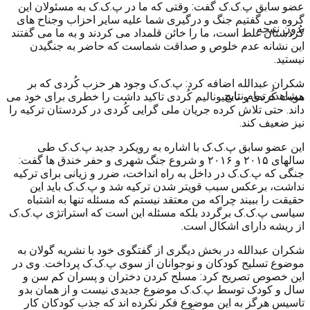
عضو سابق پ.ک.ک گفت: وقتی که ما در پ.ک.ک به مسئولان این
گروه می گفتیم جنگ و درگیری شما علیه سایر احزاب وجناح های
بدون نتیجه
کُردستان غلط است، ما را خائن قلمداد می کردند و به ما می گفتند
این نشانه عدم خلوص و صداقت شماست که حاضر به جنگیدن
نیستید.
شکران عبدالله اضافه کرد: پ.ک.ک وجود هر حزب کُردی که بر
مشاهده تمام نتایج
هویت کُردی و ناسیونالیم کُردی تاکید داشت را خطری برای خود می
داند. حتی تلاش کرده جریان ملی گرایی کُردی در کردستان ترکیه را
نیز ضعیف کند.
این عضو سابق پ.ک.ک با اشاره به رویکرد جدید پ.ک.ک طی
سالهای ۲۰۱۵ و ۲۰۱۶ و شروع جنگ شهری و حفر خندق ها گفت:
جنگی که پ.ک.ک در داخل به راه انداخت، ضرر و زیانی برای ترکیه
نداشت، برعکس سبب قویتر شدن ترکیه شد و پ.ک.ک باید این
حقیقت را ببیند چراکه من معتقد نیستم که مسئله تنها به اشتباه
سیاسی پ.ک.ک برگردد بلکه مسئله این است که استراتژی پ.ک.ک
از ریشه دارای اشکال است.
شکران عبدالله در بخش دیگری از گفتگوی خود با نشریه گولان به
موضوع تسلیح کودکان و نوجوانان از سوی پ.ک.ک پرداخت. وی در
این خصوص تصریح کرد: مسلح کردن دختران و پسران کم سن و
سال و کودک توسط پ.ک.ک موضوع جدیدی نیست و از همان بدو
تاسیس هرگز به این موضوع فکر نکرده اند که جذب کودکان کار