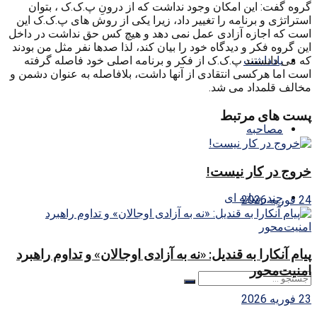
گروه گفت: این امکان وجود نداشت که از درونِ پ.ک.ک ، بتوان
استراتژی و برنامه را تغییر داد، زیرا یکی از روش های پ.ک.ک این
است که اجازه آزادی عمل نمی دهد و هیچ کس حق نداشت در داخل
این گروه فکر و دیدگاه خود را بیان کند، لذا صدها نفر مثل من بودند
که می دانستند پ.ک.ک از فکر و برنامه اصلی خود فاصله گرفته
یادداشت
است اما هرکسی انتقادی از آنها داشت، بلافاصله به عنوان دشمن و
مخالف قلمداد می شد.
پست های مرتبط
مصاحبه
خروج در کار نیست!
چندرسانه ای
24 فوریه 2026
پیام آنکارا به قندیل: «نه به آزادی اوجالان» و تداوم راهبرد
امنیت‌محور
23 فوریه 2026