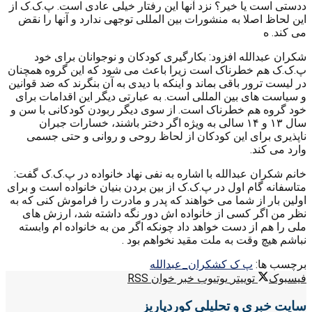
ددستی است یا خیر؟ نزد آنها این رفتار خیلی عادی است. پ.ک.ک از
این لحاظ اصلا به منشورات بین المللی توجهی ندارد و آنها را نقض
می کند. ه
شکران عبدالله افزود: بکارگیری کودکان و نوجوانان برای خود
پ.ک.ک هم خطرناک است زیرا باعث می شود که این گروه همچنان
در لیست ترور باقی بماند و اینکه با دیدی به آن بنگرند که ضد قوانین
و سیاست های بین المللی است. به عبارتی دیگر این اقدامات برای
خود گروه هم خطرناک است. از سوی دیگر ربودن کودکانی با سن و
سال ۱۳ و ۱۴ سالی به ویژه اگر دختر باشند، خسارات جبران
ناپذیری برای این کودکان از لحاظ روحی و روانی و حتی جسمی
وارد می کند.
خانم شکران عبدالله با اشاره به نفی نهاد خانواده در پ.ک.ک گفت:
متاسفانه گام اول در پ.ک.ک از بین بردن بنیان خانواده است و برای
اولین بار از شما می خواهند که پدر و مادرت را فراموش کنی که به
نظر من اگر کسی از خانواده اش دور نگه داشته شد، ارزش های
ملی را هم از دست خواهد داد چونکه اگر من به خانواده ام وابسته
نباشم هیچ وقت به ملت مقید نخواهم بود .
برچسب ها:
پ ک ک
شکران_عبدالله
فیسبوک
توییتر
یوتیوب
خبر خوان RSS
سایت خبری و تحلیلی کوردپاریز