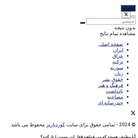
بدون نتیجه
مشاهده تمام نتایج
صفحه اصلی
ایران
عراق
ترکیه
سوریه
زنان
حقوق بشر
فرهنگ و هنر
یادداشت
مصاحبه
چندرسانه ای
© 2024
- تمامی حقوق برای سایت
کوردپاریز
محفوظ می باشد.
آیا مطمئن هستید که می خواهید قفل این پست را باز کنید؟