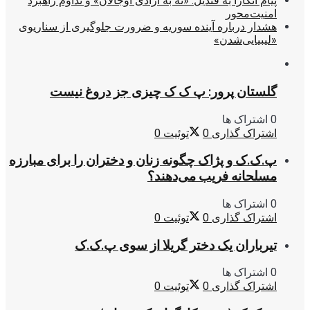
پیام آنکارا به قندیل: «نه به آزادی اوجالان» و تداوم راهبرد
امنیت‌محور
هشدار درباره آینده سوریه و ضرورت جلوگیری از سناریوی
«لیبیایی‌شدن»
گلستان پرور: پ ک ک چیزی جز دروغ نیست
0 اشتراک ها
اشتراک گذاری
0
توئیت
0
پ.ک.ک و پژاک چگونه زنان و دختران را برای مبارزه
مسلحانه فریب می‌دهند؟
0 اشتراک ها
اشتراک گذاری
0
توئیت
0
تیرباران یک دختر گریلا از سوی پ.ک.ک
0 اشتراک ها
اشتراک گذاری
0
توئیت
0