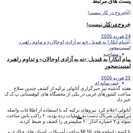
پست های مرتبط
خروج در کار نیست!
یادداشت
24 فوریه 2026
مصاحبه
پیام آنکارا به قندیل: «نه به آزادی اوجالان» و تداوم راهبرد
امنیت‌محور
23 فوریه 2026
چندرسانه ای
هفته گذشته نیز خبرگزاری آناتولی ترکیه از کشف چندین سلاح
ساخت کشورهای غربی در یکی از مخفیگاه های کوهستانی پ.ک.ک
خبر داد.
آناتولی اعلام کرد: نیروهای ترکیه که با استفاده از اطلاعات واصله
در استان شرناک دست به عملیات زده بودند، ۲ راکت تاس ساخت
سوئد و ۲ خمپاره انداز ۶۰ میلیمتری را کشف و ضبط کردند.
با کشف اسلحه های M-16 ساخت آمریکا در استان های حکاری و