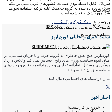
شرناک، قابل اعتماد بودن ضمانت کشورهای غربی مبنی براینکه
سلاح های داده شده به گروه پ.ک.ک علیه ترکیه استفاده نخواهد
بدون نتیجه
شد، مورد شک واقع شده است.
برچسب ها:
پ ک ک
ترکیه
یوکسک_اوا
فیسبوک
توییتر
یوتیوب
خبر خوان RSS
مشاهده تمام نتایج
سایت خبری و تحلیلی کوردپاریز
کوردپاریز، هیچ تعلق خاطری به گروه، حزب و یا جریان سیاسی، در
میان انبوه سیاست ورزی های رایج احساس نمی کند و تلاش دارد تا
رویکردی مستقل، نقادانه، تحلیلی و خردمندانه به وقایع و رخدادهای
منطقه و جهان داشته باشد.
ما را در شبکه های اجتماعی دنبال کنید:
اخبار اخیر
خروج در کار نیست!