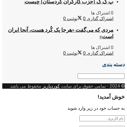
پ ک ک (حزب کارگران کردستان) چیست
0 اشتراک ها
اشتراک گذاری
0
توئیت
0
مردی که می‌گفت «هرجا یک کُرد هست، آنجا ایران
است»
0 اشتراک ها
اشتراک گذاری
0
توئیت
0
دسته بندی
دسته
بندی
© 2024
- تمامی حقوق برای سایت
کوردپاریز
محفوظ می باشد.
خوش آمدید!
به حساب خود در زیر وارد شوید