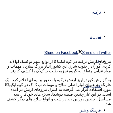
ترکیه
سوریه
Share on Facebook
Share on Twitter
زنان
نیروهای ارتش ترکیه در کوه ایکییاکا از توابع شهر یوکسک اوا (به
کردی گَوَر) در جنوب شرق این کشور انبار بزرگ سلاح ، مهمات و
مواد غذایی متعلق به گروه تجزیه طلب پ.ک.ک را کشف کردند.
به گزارش کورد پاریز ارتش ترکیه با صدور بیانیه ای اعلام کرد: یک
غار که به عنوان انبار اصلی سلاح و مهمات پ ک ک در کوه ایکییاکا
حقوق بشر
مورد استفاده قرار می گرفت به کنترل نیروهای ارتش در آمده
است. در این غار چندین قبضه دوشکا، سلاح های خودکار، سه
مسلسل، چندین دوربین دید در شب و انواع سلاح های دیگر کشف
شد.
فرهنگ و هنر