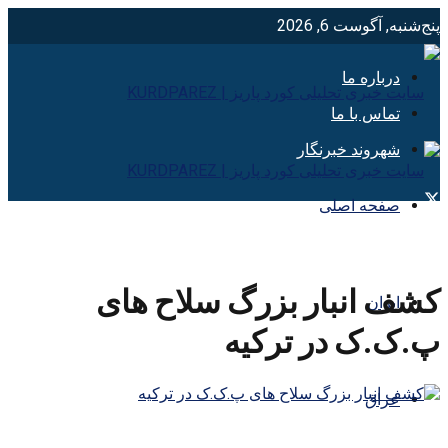
پنج‌شنبه, آگوست 6, 2026
درباره ما
تماس با ما
شهروند خبرنگار
صفحه اصلی
کشف انبار بزرگ سلاح های
ایران
پ.ک.ک در ترکیه
عراق