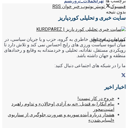
برچسب ها:
تهران
حملات_تروریسم
فیسبوک
توییتر
یوتیوب
خبر خوان RSS
بدون نتیجه
سایت خبری و تحلیلی کوردپاریز
کوردپاریز، هیچ تعلق خاطری به گروه، حزب و یا جریان سیاسی، در
مشاهده تمام نتایج
میان انبوه سیاست ورزی های رایج احساس نمی کند و تلاش دارد تا
رویکردی مستقل، نقادانه، تحلیلی و خردمندانه به وقایع و رخدادهای
منطقه و جهان داشته باشد.
ما را در شبکه های اجتماعی دنبال کنید:
اخبار اخیر
خروج در کار نیست!
پیام آنکارا به قندیل: «نه به آزادی اوجالان» و تداوم راهبرد
امنیت‌محور
هشدار درباره آینده سوریه و ضرورت جلوگیری از سناریوی
«لیبیایی‌شدن»