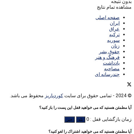
بدون نتیجه
مشاهده تمام نتایج
صفحه اصلی
ایران
عراق
ترکیه
سوریه
زنان
حقوق بشر
فرهنگ و هنر
یادداشت
مصاحبه
چندرسانه ای
© 2024
- تمامی حقوق برای سایت
کوردپاریز
محفوظ می باشد.
آیا مطمئن هستید که می خواهید قفل این پست را باز کنید؟
زمان بازگشایی قفل : 0
بله
خیر
آیا مطمئن هستید که می خواهید اشتراک را لغو کنید؟