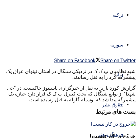
ترکیه
سوریه
Share on Facebook
Share on Twitter
شبه نظامیان پ.ک.ک در نزدیکی شنگال در استان نینوای عراق یک
زنان
پیشمرگه کُرد را به قتل رساندند.
گزارش کورد پاریز به نقل از خبرگزاری باسنیوز حاکیست: در “حی
شهدا” از توابع شنگال که تحت کنترل پ ک ک قرار دارد جنازه یک
پیشمرگه پیدا شد که بوسیله گلوله به قتل رسیده است.
حقوق بشر
پست های مرتبط
فرهنگ و هنر
خروج در کار نیست!