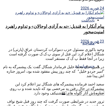
24 فوریه 2026
یادداشت
پیام آنکارا به قندیل: «نه به آزادی اوجالان» و تداوم راهبرد
امنیت‌محور
23 فوریه 2026
مصاحبه
وحید باکوزی مسئول حزب دموکرات کردستان عراق (پارتی) در
شنگال اعلام کرد: این قتل از سوی پ.ک.ک صورت گرفته است
زیرا در آنجا فقط پ ک ک مستقر است.
چندرسانه ای
در همین حال محما خلیل فرماندار شنگال گفت: یک پیشمرگه به نام
“امیر جردو خلیل” که چند روز پیش مفقود شده بود، امروز جنازه
اش پیدا شد.
سعید احمد فرمانده پیشمرگه های شنگال نیز اعلام کرد این
پیشمرگه در حال رفتن به مرخصی بود که ناپدید شده و ب روی
جنازه اش آثار گلوله های کلاشنیکف وجود دارد.
ترور جدید در شرایطی صورت گرفت که چند روز قبل شیخ نواف
فرمانده پیشمرگه های بارزانی در نزدیکی زیارتگاه شیخ شرف الدین