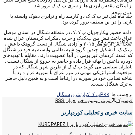
از امکان مقدس ایزدی ها از سوی پ.ک.ک ترور شد.
بدون نتیجه
چند ماه قبل نیز پ ک ک دو کارمند راه و ترابری دهوک وابسته با
پارتی را در این منطقه ترور کرده بود.
ادامه حضور پیکارجویان پ.ک.ک در منطقه شنگال در استان موصل
عراق باعث تنش بین پ.ک.ک و حزب دمکرات کردستان عراق شده
مشاهده تمام نتایج
است. پس از نوامبر ۲۰۱۵ و آزادی شنگال از دست گروهک داعش ،
پ.ک.ک با تشکیل چندین گروه شبه نظامی وابسته به خود در شنگال
که عمدتا کردهای غیر بومی در آنها عضویت دارند، مقابله با تهدیدهای
دوباره داعش را بهانه قرار داده و حاضر به خروج از شنگال نیست .
ناظران سیاسی می گویند پ.ک.ک از طریق شهر شنگال که در
موقعیت استراتژیکی مهمی در مرز عراق با سوریه قرار دارد با
شاخه نظامی خود در سوریه در ارتباط است و به همین دلیل حاضر
به ترک شنگال نیست.
برچسب ها:
PKKپ.ک.ک
پارتی
ترور
شنگال
فیسبوک
توییتر
یوتیوب
خبر خوان RSS
سایت خبری و تحلیلی کوردپاریز
کوردپاریز، هیچ تعلق خاطری به گروه، حزب و یا جریان سیاسی، در