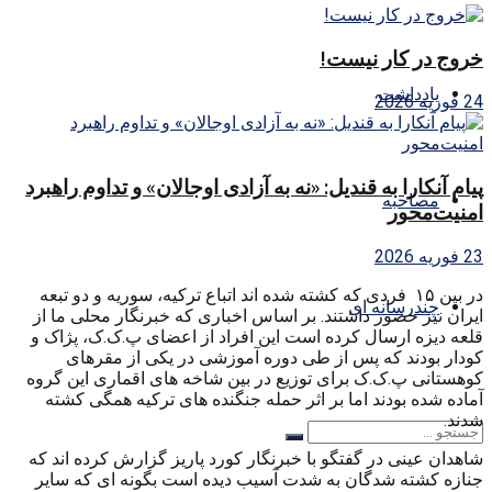
خروج در کار نیست!
یادداشت
24 فوریه 2026
پیام آنکارا به قندیل: «نه به آزادی اوجالان» و تداوم راهبرد
مصاحبه
امنیت‌محور
23 فوریه 2026
در بین ۱۵ فردی که کشته شده اند اتباع ترکیه، سوریه و دو تبعه
چندرسانه ای
ایران نیز حضور داشتند. بر اساس اخباری که خبرنگار محلی ما از
قلعه دیزه ارسال کرده است این افراد از اعضای پ.ک.ک، پژاک و
کودار بودند که پس از طی دوره آموزشی در یکی از مقرهای
کوهستانی پ.ک.ک برای توزیع در بین شاخه های اقماری این گروه
آماده شده بودند اما بر اثر حمله جنگنده های ترکیه همگی کشته
شدند.
شاهدان عینی در گفتگو با خبرنگار کورد پاریز گزارش کرده اند که
جنازه کشته شدگان به شدت آسیب دیده است بگونه ای که سایر