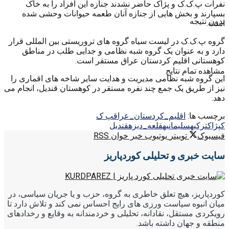
نفرات پ.ک.ک و پژاک حاضر نشدند جنازه این افراد را به خاک
بسپارند و بخش هایی از جنازه آنان طعمه حیوانات وحشی شده
بدون نتیجه
است.
گروه پ.ک.ک در لیست سیاه گروه های تروریستی بین المللی قرار
دارد و به عنوان یک گروه شبه نظامی و جدایی طلب در مناطق
کوهستانی اقلیم کردستان عراق مستقر است.
مشاهده تمام نتایج
این گروه شبه نظامی مدیریت و هدایت سایر شاخه های اقماری را
نیز از طریق یک جمع چند نفره مستقر در کوهستان قندیل، انجام می
دهد.
برچسب ها:
اقلیم_کردستان_عراق
پ ک
ک
پژاک
ترکیه
سلیمانیه
قلعه_دیزه
قندیل
فیسبوک
توییتر
یوتیوب
خبر خوان RSS
سایت خبری و تحلیلی کوردپاریز
کوردپاریز، هیچ تعلق خاطری به گروه، حزب و یا جریان سیاسی، در
میان انبوه سیاست ورزی های رایج احساس نمی کند و تلاش دارد تا
رویکردی مستقل، نقادانه، تحلیلی و خردمندانه به وقایع و رخدادهای
منطقه و جهان داشته باشد.