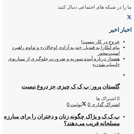
ما را در شبکه های اجتماعی دنبال کنید:
اخبار اخیر
خروج در کار نیست!
پیام آنکارا به قندیل: «نه به آزادی اوجالان» و تداوم راهبرد
امنیت‌محور
هشدار درباره آینده سوریه و ضرورت جلوگیری از سناریوی
«لیبیایی‌شدن»
گلستان پرور: پ ک ک چیزی جز دروغ نیست
0 اشتراک ها
اشتراک گذاری
0
توئیت
0
پ.ک.ک و پژاک چگونه زنان و دختران را برای مبارزه
مسلحانه فریب می‌دهند؟