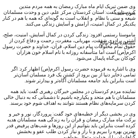
وی ضمن تبریک ایام ماه مبارک رمضان به همه مردم متدین
کردستان گفت: استان کردستان مرکز علم، دین و وحدت مسلمانان
بدون نتیجه
شیعه و سنی با نظام و انقلاب است به گونه‌ای که همه با هم در کنار
یکدیگر در کمال امنیت، آرامش و آسایش زندگی می‌کنند.
ماموستا رستمی افزود: زندگی کردن در کمال آسایش، امنیت، صلح،
آشتی، برادری شفقت، مهربانی، مغفرت، رحمت و دفاع کردن از
مشاهده تمام نتایج
حقوق تمام مخلوقات پیام دین اسلام، قرآن، خداوند و حضرت رسول
اکرم(ص) است اما متأسفانه روزانه با نام اسلام خون هزاران
کودکان بی‌گناه پایمال می‌شود.
وی با اشاره به فرموده حضرت رسول اکرم(ص) اظهار کرد: اگر
تمامی ذخایر دنیا از بین برود از کشتن یک فرد مسلمان آسان‌تر
است بنابراین باید جامعه مسلمانان آگاه‌تر و بیدارتر شوند.
نماینده مردم کردستان در مجلس خبرگان رهبری گفت: باید همه
مسلمانان با هم متحد و یکپارچه باشیم تا دشمنانی که به دنبال خالی
کردن سرمایه‌های نظام هستند نتوانند به اهداف شوم خود برسند.
وی در بخشی دیگر از خطبه‌های خود گفت: پروردگار، نور و خیر و
برکت ماه مبارک رمضان و قرآن را به زندگی همه مسلمانان هدیه
کرده است بنابراین باید بتوانیم از این روزها و شب‌های پرفیض قدر
بهترین بهره را ببریم و با راز و نیاز کردن طلب عفو و بخشش
گناهانمان را از خداوند متعال بخواهیم.