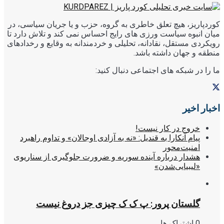
کوردپاریز، هیچ تعلق خاطری به گروه، حزب و یا جریان سیاسی، در
میان انبوه سیاست ورزی های رایج احساس نمی کند و تلاش دارد تا
رویکردی مستقل، نقادانه، تحلیلی و خردمندانه به وقایع و رخدادهای
منطقه و جهان داشته باشد.
ما را در شبکه های اجتماعی دنبال کنید:
اخبار اخیر
خروج در کار نیست!
پیام آنکارا به قندیل: «نه به آزادی اوجالان» و تداوم راهبرد
امنیت‌محور
هشدار درباره آینده سوریه و ضرورت جلوگیری از سناریوی
«لیبیایی‌شدن»
گلستان پرور: پ ک ک چیزی جز دروغ نیست
0 اشتراک ها