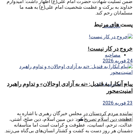
ضمن تسلیت شهادت حضرت امام علی(ع) اظهار داشت: امیدوارم
خداوند به برکت و عظمت شخصیت امام علی(ع) به همه ما
مسلمانان رحم کند.
پست های مرتبط
یادداشت
خروج در کار نیست!
مصاحبه
24 فوریه 2026
پیام آنکارا به قندیل: «نه به آزادی اوجالان» و تداوم راهبرد
چندرسانه ای
امنیت‌محور
23 فوریه 2026
نماینده مردم کردستان در مجلس خبرگان رهبری با اشاره به
عظمت دین اسلام تصریح کرد: دین مبین اسلام، دین صلح، آشتی،
عدالت، ترحم، انسانیت، عطوفت و کرامت است اما متأسفانه
دشمنان هر روز دست به کشت و کشتار انسان‌های بی‌گناه می‌زنند.