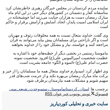
نماینده مردم کردستان در مجلس خبرگان رهبری خاطرنشان کرد:
متأسفانه کفار و دشمنان در کشورهای دیگر حتی در این ایام ماه
مبارک رمضان دست به هزاران جنایت می‌زنند اما خوشبختانه در
ایران اسلامی امنیت پایدار، اتحاد، آسایش و آرامش برقرار و حاکم
است
وی گفت: خداوند متعال نسبت به همه مخلوقات رئوف و مهربان
است و اگر ناراحتی برای مسلمانان پیش بیاید می‌توانند به قرآن
مراجعه کنند و خواسته، نیاز و مشکل خود را از خداوند بخواهند.
ماموستا رستمی در بخشی دیگر از خطبه‌های خود با اشاره به
عظمت شخصیت امیرالمونین علی(ع) افزود: شخصیت نمونه
حضرت امام علی(ع) «اسوه و الگو» جامعه بشریت است.
وی اظهار کرد: امیدوارم خداوند متعال همه ما مسلمانان را از خیر و
برکت ماه مبارک رمضان بی‌بهره نکند و از حرمت شب‌های قدر
سهیم شویم و مشکلات همه نیازمندان برطرف شود.
برچسب ها:
استان_کردستان
ماموستا_رستمی
وحدت_شیعه_سنی
فیسبوک
توییتر
یوتیوب
خبر خوان RSS
سایت خبری و تحلیلی کوردپاریز