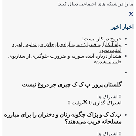
ما را در شبکه های اجتماعی دنبال کنید:
اخبار اخیر
خروج در کار نیست!
پیام آنکارا به قندیل: «نه به آزادی اوجالان» و تداوم راهبرد
امنیت‌محور
هشدار درباره آینده سوریه و ضرورت جلوگیری از سناریوی
«لیبیایی‌شدن»
گلستان پرور: پ ک ک چیزی جز دروغ نیست
0 اشتراک ها
اشتراک گذاری
0
توئیت
0
پ.ک.ک و پژاک چگونه زنان و دختران را برای مبارزه
مسلحانه فریب می‌دهند؟
0 اشتراک ها