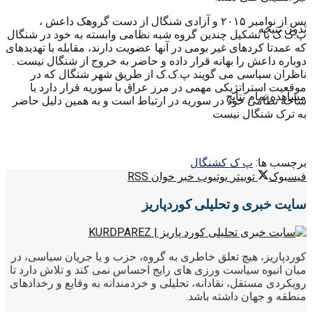
پس از نوامبر ۲۰۱۵ و آزادی شنگال از دست گروهک داعش ،
بدون نتیجه
پ.ک.ک با تشکیل چندین گروه شبه نظامی وابسته به خود در شنگال
که عمدتا کردهای غیر بومی در آنها عضویت دارند، مقابله با تهدیدهای
دوباره داعش را بهانه قرار داده و حاضر به خروج از شنگال نیست .
ناظران سیاسی می گویند پ.ک.ک از طریق شهر شنگال که در
موقعیت استراتژیکی مهمی در مرز عراق با سوریه قرار دارد با
مشاهده تمام نتایج
شاخه نظامی خود در سوریه در ارتباط است و به همین دلیل حاضر
به ترک شنگال نیست
برچسب ها:
پ ک ک
شنگال
فیسبوک
توییتر
یوتیوب
خبر خوان RSS
سایت خبری و تحلیلی کوردپاریز
کوردپاریز، هیچ تعلق خاطری به گروه، حزب و یا جریان سیاسی، در
میان انبوه سیاست ورزی های رایج احساس نمی کند و تلاش دارد تا
رویکردی مستقل، نقادانه، تحلیلی و خردمندانه به وقایع و رخدادهای
منطقه و جهان داشته باشد.