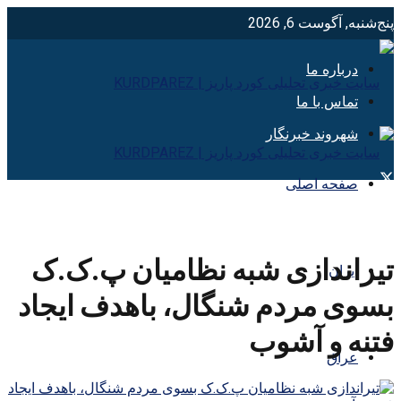
پنج‌شنبه, آگوست 6, 2026
درباره ما
تماس با ما
شهروند خبرنگار
صفحه اصلی
تیراندازی شبه نظامیان پ.ک.ک
ایران
بسوی مردم شنگال، باهدف ایجاد
فتنه و آشوب
عراق