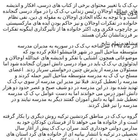
پ.ک.ک با تغییر محتوای برخی از کتاب های درسی، افکار و اندیشه
های عبدالله اوجالان رئیس زندانی پ.ک.ک را در مواد درسی گنجانده
بدون نتیجه
است و با توجه به نگاه الحادی اوجالان به مقوله ی دین، نفی نظام
خانواده در تفکرات اوجالان و نیز حاکم بودنِ ایده های مارکسیستی
بر چارچوب فکری وی، اکثر خانواده ها از تاثیرگذاری اینگونه تفکرات
بر فرزندانشان نگران هستند.
مشاهده تمام نتایج
آذر ماه ۱۳۹۵ نیز شاخه پ.ک.ک در سوریه به مدیران مدرسه
متوسطه مناحیل البیر در شهر قامیشلو اعلام کرده بود که
موضوعاتی همچون: آشنایی با تفکر و اندیشه های عبدالله اوجالان و
ایدئولوژی پ.ک.ک باید در مواد درسی دانش آموزان گنجانده شود اما
مسئولان مدرسه از پذیرش چنین درخواستی سرباز زدند. اعضای
مسلح پ ک ک به مدرسه متوسطه مناحیل البیر حمله کردند و
مدرسه را تعطیل کردند. قبلا نیز مدیر این مدرسه از سوی پ.ک.ک
تهدید شده بود. در این مدرسه در دو شیف صبح و عصر حدود دو هزار
دانش آموز درس می خواندند اما به دست عوامل پ ک ک مدرسه
تعطیل شد. آنها به دانش آموزان گفتند دیگر به مدرسه نیایند و در
مدرسه را نیز قفل کردند.
گروه پ.ک.ک در مناطق کردنشین ترکیه روش دیگری را بکار گرفته
است و از خانواده ها می خواهد تا از فرستادن کودکان خود به
مدارس دولتی خودداری کنند. سران پ.ک.ک پیش از آغاز سال
تحصیلی در ترکیه با انتشار بیانیه ای از خانواده های کُرد استان های
شرق و جنوب شرق ترکیه خواستند کلاس های درس را بایکوت