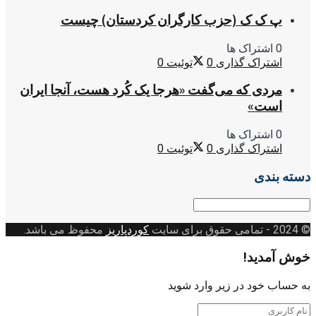
پ ک ک (حزب کارگران کردستان) چیست
0 اشتراک ها
اشتراک گذاری
0
توئیت
0
مردی که می‌گفت «هرجا یک کُرد هست، آنجا ایران
است»
0 اشتراک ها
اشتراک گذاری
0
توئیت
0
دسته بندی
دسته
بندی
© 2024
- تمامی حقوق برای سایت
کوردپاریز
محفوظ می باشد.
خوش آمدید!
به حساب خود در زیر وارد شوید