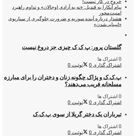
خروج در کار نیست!
پیام آنکارا به قندیل: «نه به آزادی اوجالان» و تداوم راهبرد
امنیت‌محور
هشدار درباره آینده سوریه و ضرورت جلوگیری از سناریوی
«لیبیایی‌شدن»
گلستان پرور: پ ک ک چیزی جز دروغ نیست
0 اشتراک ها
اشتراک گذاری
0
توئیت
0
پ.ک.ک و پژاک چگونه زنان و دختران را برای مبارزه
مسلحانه فریب می‌دهند؟
0 اشتراک ها
اشتراک گذاری
0
توئیت
0
تیرباران یک دختر گریلا از سوی پ.ک.ک
0 اشتراک ها
اشتراک گذاری
0
توئیت
0