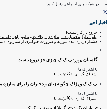
ما را در شبکه های اجتماعی دنبال کنید:
اخبار اخیر
خروج در کار نیست!
پیام آنکارا به قندیل: «نه به آزادی اوجالان» و تداوم راهبرد امنیت
هشدار درباره آینده سوریه و ضرورت جلوگیری از سناریوی «لیب
گلستان پرور: پ ک ک چیزی جز دروغ نیست
0 اشتراک ها
اشتراک گذاری
0
توئیت
0
پ.ک.ک و پژاک چگونه زنان و دختران را برای مبارزه 
0 اشتراک ها
اشتراک گذاری
0
توئیت
0
تیرباران یک دختر گریلا از سوی پ.ک.ک