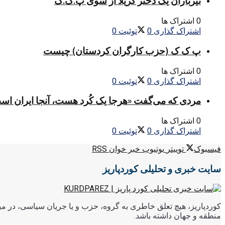
تیرباران یک دختر گریلا از سوی پ.ک.ک
0 اشتراک ها
اشتراک گذاری
0
توئیت
0
پ ک ک (حزب کارگران کردستان) چیست
0 اشتراک ها
اشتراک گذاری
0
توئیت
0
مردی که می‌گفت «هرجا یک کُرد هست، آنجا ایران اس
0 اشتراک ها
اشتراک گذاری
0
توئیت
0
فیسبوک
توییتر
یوتیوب
خبر خوان RSS
سایت خبری و تحلیلی کوردپاریز
کوردپاریز، هیچ تعلق خاطری به گروه، حزب و یا جریان سیاسی، در میا
منطقه و جهان داشته باشد.