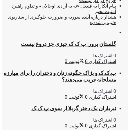
خروج در کار نیست!
پیام آنکارا به قندیل: «نه به آزادی اوجالان» و تداوم راهبرد
امنیت‌محور
هشدار درباره آینده سوریه و ضرورت جلوگیری از سناریوی
«لیبیایی‌شدن»
گلستان پرور: پ ک ک چیزی جز دروغ نیست
0 اشتراک ها
اشتراک گذاری
0
توئیت
0
پ.ک.ک و پژاک چگونه زنان و دختران را برای مبارزه
مسلحانه فریب می‌دهند؟
0 اشتراک ها
اشتراک گذاری
0
توئیت
0
تیرباران یک دختر گریلا از سوی پ.ک.ک
0 اشتراک ها
اشتراک گذاری
0
توئیت
0