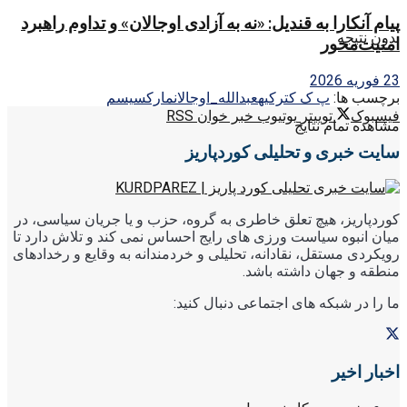
پیام آنکارا به قندیل: «نه به آزادی اوجالان» و تداوم راهبرد
بدون نتیجه
امنیت‌محور
23 فوریه 2026
برچسب ها:
پ ک ک
ترکیه
عبدالله_اوجالان
مارکسیسم
فیسبوک
توییتر
یوتیوب
خبر خوان RSS
مشاهده تمام نتایج
سایت خبری و تحلیلی کوردپاریز
کوردپاریز، هیچ تعلق خاطری به گروه، حزب و یا جریان سیاسی، در
میان انبوه سیاست ورزی های رایج احساس نمی کند و تلاش دارد تا
رویکردی مستقل، نقادانه، تحلیلی و خردمندانه به وقایع و رخدادهای
منطقه و جهان داشته باشد.
ما را در شبکه های اجتماعی دنبال کنید:
اخبار اخیر