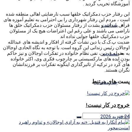
آموزشگاه تخریب گردید .
این رفتار حزب دمکراتیک خلقها سبب نارضایتی اهالی منطقه شده
است ، مردم این رفتار شهرداری را بی احترامی به تعلیم آموزه های
قرآنی میدانند و بشدت از رفتار مسئولان حزب دمکراتیک خلق ها
یادداشت
ناراضی می باشند و علی رغم این اعتراضات هیچ یک از مسئولان
حزب دمکراتیک خلقها جوابی نداده اند
ضدیت پ.ک.ک با دین نشأت گرفته از افکار و اندیشه های عبدالله
اوجالان رئیس زندانی این گروه است. با توجه به نگاه الحادی اوجالان
به مقوله ی دین، نفی نظام خانواده در تفکرات اوجالان و نیز حاکم
مصاحبه
بودنِ ایده های مارکسیستی بر چارچوب فکری وی، اکثر خانواده
های کُرد در ترکیه از تاثیرگذاری اینگونه تفکرات بر فرزندانشان
نگران هستند.
پست های مرتبط
چندرسانه ای
خروج در کار نیست!
24 فوریه 2026