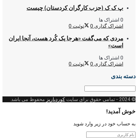
پ ک ک (حزب کارگران کردستان) چیست
0 اشتراک ها
اشتراک گذاری
0
توئیت
0
مردی که می‌گفت «هرجا یک کُرد هست، آنجا ایران
است»
0 اشتراک ها
اشتراک گذاری
0
توئیت
0
دسته بندی
دسته
بندی
© 2024
- تمامی حقوق برای سایت
کوردپاریز
محفوظ می باشد.
خوش آمدید!
به حساب خود در زیر وارد شوید