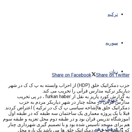
ترکیه
سوریه
زنان
Share on Facebook
Share on Twitter
حزب دمکراتیک خلق (HDP) از احزاب وابسته به پ ک ک در شهر
دیاربکر ترکیه مدارس قرآنی را تخریب می کند.
به گزارش کورد پاریز به نقل از furkan haber ، در پی تخریب
حقوق بشر
مدارس قرآنی در محله چنار در شهر دیاربکر مردم به حزب
دمکراتیک خلق ها(شاخه سیاسی پ ک ک در ترکیه ) اعتراض کردند.
قبلا با یک پروژه معماری یک ساختمان سه طبقه که در طبقه اول
اموزشگاه تدریس قران بود و در طبقه دوم محل تعزیه و طبقه سوم
هم برای مسجد تاسیس شده بود و با تصمیم گیری شهرداری چنار
فرهنگ و هنر
که وابسته به حزب دمکراتیک خلق ها می باشد یک باره محل