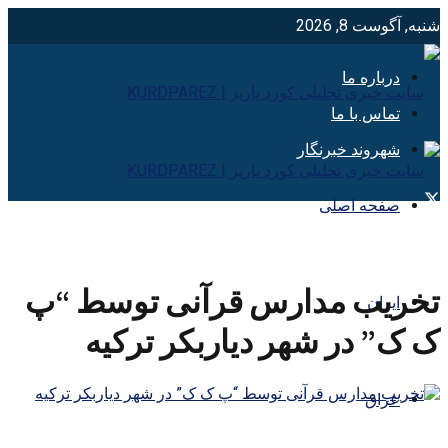
شنبه, آگوست 8, 2026
درباره ما
تماس با ما
شهروند خبرنگار
صفحه اصلی
تخریب مدارس قرآنی توسط “پ
ایران
ک ک” در شهر دیاربکر ترکیه
عراق