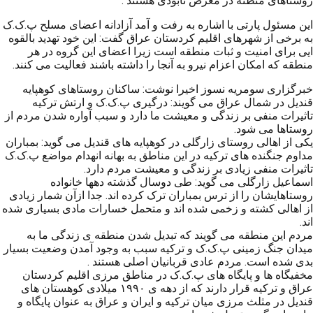
روستاهای منطثه در معرض نابودی هستند .
این مسئول پارتی با اشاره به رفت و آمد آزادانه اعضای مسلح پ.ک.ک
به برخی از شهرهای اقلیم کردستان عراق گفت: این خود تهدید بالقوه
ایی برای امنیت و ثبات منطقه است زیرا اعضای این گروه در هر
منطقه که امکان اعزام نیرو به آنجا را داشته باشند فعالیت می کنند.
خبرگزاری سومریه نسوز اخیرا نوشت: ساکنان روستاهای کوهپایه
قندیل در شمال عراق می گویند: درگیری پ.ک.ک و ارتش ترکیه
تاثیرات منفی بر زندگی و معیشت ما دارد و سبب آواره شدن مردم از
روستاها می شود.
یکی از اهالی روستای زارگلی در کوهپایه های قندیل می گوید: بمباران
مداوم جنگنده های ترکیه در این مناطق به بهانه انهدام مواضع پ.ک.ک
تاثیرات منفی زیادی بر زندگی و معیشت مردم دارد.
اسماعیل زارگلی می گوید: طی دوسال گذشته دهها خانواده
روستاهایشان را از ترس بمباران ترک کرده اند. جدا ازآن شمار زیادی
از اهالی کشته و زخمی شده اند و متحمل خسارات مادی بسیاری شده
اند.
مردم این منطقه می گویند که تبدیل شدن منطقه ی زندگی ما به
میدان جنگ زمینی پ.ک.ک و ترکیه سبب به وجود آمدن وضعیت بسیار
بدی شده است. مردم عادی قربانیان اصلی هستند .
مخفیگاه ها و پایگاه های پ.ک.ک در مناطق مرزی اقلیم کردستان
عراق و ترکیه قرار دارند که از دهه ی ۱۹۹۰ میلادی کوهستان های
قندیل در مثلث مرزی میان ترکیه و ایران و عراق به عنوان پایگاه و