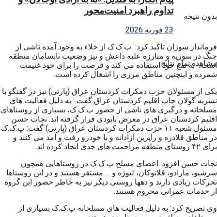
تداوم راهبرد امنیت‌محور
بدون نتیجه
23 فوریه 2026
فرماندار سوران تاکید کرد: پ.ک.ک از خلاء به وجود آمده ناشی از
جنگ در سوریه و مبارزه علیه داعش و نیز وضعیت نابسامان منطقه
مشاهده تمام نتایج
است، به نفع خود استفاده می کند و فرصت را برای خود غنیمت
شمرده و اینچنین مناطق مرزی را اشغال کرده است.
یکی از مسئولان حزب دمکرات کردستان عراق (پارتی) نیز در گفتگو با
نشریه گولان چاپ اقلیم کردستان عراق گفت : به دلیل فعالیت های
مسلحانه و درگیری های ناشی از حضور پ.ک.ک، بسیاری از روستاهای
اقلیم کردستان عراق در معرض نابودی قرار گرفته اند. نجات حسن
مسئول شعبه ۱۱ حزب دمکرات کردستان عراق (پارتی) گفت: پ.ک.ک
در مناطق قلادزه و راپرین آزادانه و با خودرو رفت و آمد می کنند و
برای ۴۲ روستای منطقه مزاحمت های جدی ایجاد کرده اند.
نجات حسن افزود: اعضای مسلح پ.ک.ک در روستاهایی همچون:
سرشیو، مارادو، قلاتوکان، لیوژه و … مستقر هستند و در این روستاها
تحرکات زیادی دارند و دهها روستی دیگر نیز به خاطر حضور این گروه
از خدمات عمرانی محروم هستند.
وی تصریح کرد: به دلیل فعالیت های مسلحانه پ.ک.ک بسیاری از