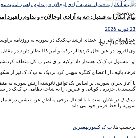
بدون نتیجه
پیام آنکارا به قندیل: «نه به آزادی اوجالان» و تداوم راهبرد ا
23 فوریه 2026
عبدالسلام علی، از اعضای ارشد پ.ک.ک در سوریه به روزنامه نزاوسیما
مشاهده تمام نتایج
وی افزود: در عین حال کردها از ترکیه و آمریکا انتظار دارند در مقابل 
این مسئول پ.ک.ک هشدار داد ترکیه برای تصرف کل منطقه کردنشین
فرهاد پاتیف از اعضای کنگره میهنی کرد نزدیک به پ.ک.ک نیز از سکو
با آغاز بحران سوریه، بر اساس یک توافق نانوشته ارتش سوریه به من
گسسته‌ی جزیره ، کوبانی و عفرین، را به شاخه نظامی پ.ک.ک در سور
پ.ک.ک در تلاش است تا با اشغال برخی مناطق عرب نشین در شمال سو
سوریه را خط قرمز خود می داند.
برچسب ها:
پ ک ک
سوریه
عفرین