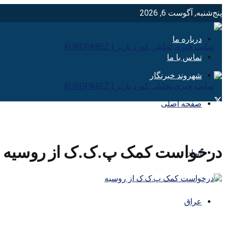
پنج‌شنبه, آگوست 6, 2026
درباره ما
تماس با ما
شهروند خبرنگار
صفحه اصلی
درخواست کمک پ.ک.ک از روسیه
ایران
عراق