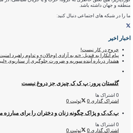
منطقه و جهان داشته باشد.
ما را در شبکه های اجتماعی دنبال کنید:
اخبار اخیر
خروج در کار نیست!
پیام آنکارا به قندیل: «نه به آزادی اوجالان» و تداوم راهبرد امنیت
هشدار درباره آینده سوریه و ضرورت جلوگیری از سناریوی «لیب
گلستان پرور: پ ک ک چیزی جز دروغ نیست
0 اشتراک ها
اشتراک گذاری
0
توئیت
0
پ.ک.ک و پژاک چگونه زنان و دختران را برای مبارزه 
0 اشتراک ها
اشتراک گذاری
0
توئیت
0