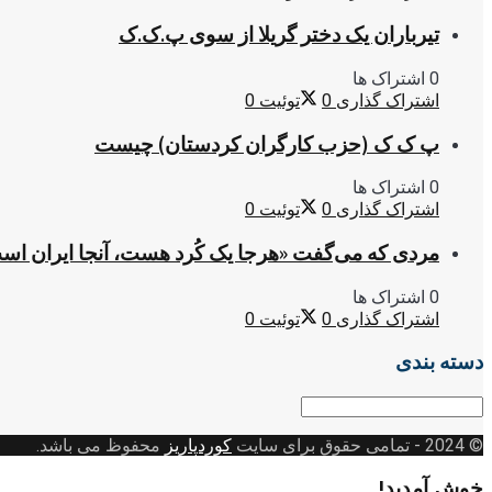
تیرباران یک دختر گریلا از سوی پ.ک.ک
0 اشتراک ها
اشتراک گذاری
0
توئیت
0
پ ک ک (حزب کارگران کردستان) چیست
0 اشتراک ها
اشتراک گذاری
0
توئیت
0
مردی که می‌گفت «هرجا یک کُرد هست، آنجا ایران اس
0 اشتراک ها
اشتراک گذاری
0
توئیت
0
دسته بندی
دسته
بندی
© 2024
- تمامی حقوق برای سایت
کوردپاریز
محفوظ می باشد.
خوش آمدید!