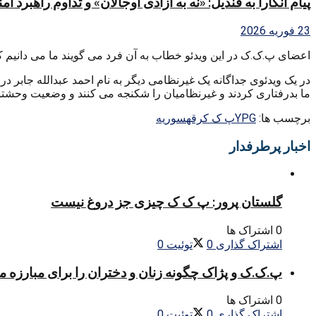
پیام آنکارا به قندیل: «نه به آزادی اوجالان» و تداوم راهبرد ا
23 فوریه 2026
اعضای پ.ک.ک در این ویدئو خطاب به آن فرد می گویند ما می دانیم که
در یک ویدئوی جداگانه یک غیرنظامی دیگر به نام احمد عبدالله جابر د
ما بدرفتاری کردند و غیرنظامیان را شکنجه می کنند و وضعیت وحشت
برچسب ها:
YPG
پ ک ک
رقه
سوریه
اخبار پرطرفدار
گلستان پرور: پ ک ک چیزی جز دروغ نیست
0 اشتراک ها
اشتراک گذاری
0
توئیت
0
پ.ک.ک و پژاک چگونه زنان و دختران را برای مبارزه 
0 اشتراک ها
اشتراک گذاری
0
توئیت
0