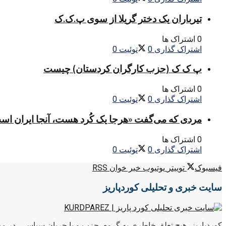
تیرباران یک دختر گریلا از سوی پ.ک.ک
0 اشتراک ها
اشتراک گذاری
0
توئیت
0
پ ک ک (حزب کارگران کردستان) چیست
0 اشتراک ها
اشتراک گذاری
0
توئیت
0
مردی که می‌گفت «هرجا یک کُرد هست، آنجا ایران اس
0 اشتراک ها
اشتراک گذاری
0
توئیت
0
فیسبوک
توییتر
یوتیوب
خبر خوان RSS
سایت خبری و تحلیلی کوردپاریز
کوردپاریز، هیچ تعلق خاطری به گروه، حزب و یا جریان سیاسی، در میا